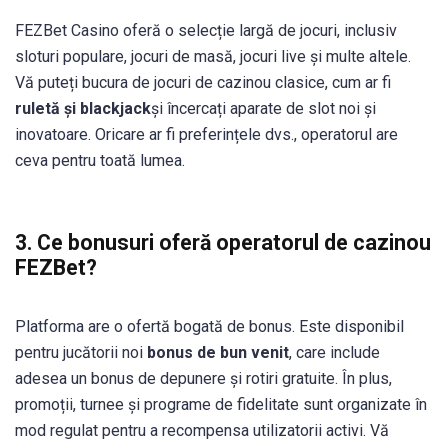
FEZBet Casino oferă o selecție largă de jocuri, inclusiv
sloturi populare, jocuri de masă, jocuri live și multe altele.
Vă puteți bucura de jocuri de cazinou clasice, cum ar fi
ruletă și blackjack
și încercați aparate de slot noi și
inovatoare. Oricare ar fi preferințele dvs., operatorul are
ceva pentru toată lumea.
3. Ce bonusuri oferă operatorul de cazinou
FEZBet?
Platforma are o ofertă bogată de bonus. Este disponibil
pentru jucătorii noi
bonus de bun venit
, care include
adesea un bonus de depunere și rotiri gratuite. În plus,
promoții, turnee și programe de fidelitate sunt organizate în
mod regulat pentru a recompensa utilizatorii activi. Vă