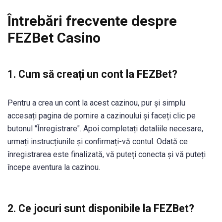
Întrebări frecvente despre
FEZBet Casino
1. Cum să creați un cont la FEZBet?
Pentru a crea un cont la acest cazinou, pur și simplu
accesați pagina de pornire a cazinoului și faceți clic pe
butonul "Înregistrare". Apoi completați detaliile necesare,
urmați instrucțiunile și confirmați-vă contul. Odată ce
înregistrarea este finalizată, vă puteți conecta și vă puteți
începe aventura la cazinou.
2. Ce jocuri sunt disponibile la FEZBet?