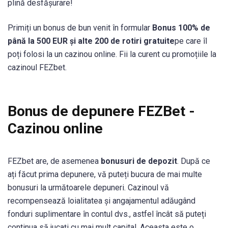
plină desfășurare!
Primiți un bonus de bun venit în formular
Bonus 100% de
până la 500 EUR și alte 200 de rotiri gratuite
pe care îl
poți folosi la un cazinou online. Fii la curent cu promoțiile la
cazinoul FEZbet.
Bonus de depunere FEZBet -
Cazinou online
FEZbet are, de asemenea
bonusuri de depozit
. După ce
ați făcut prima depunere, vă puteți bucura de mai multe
bonusuri la următoarele depuneri. Cazinoul vă
recompensează loialitatea și angajamentul adăugând
fonduri suplimentare în contul dvs., astfel încât să puteți
continua să jucați cu mai mult capital. Aceasta este o