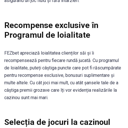
asigurând un joc fluid și fără întârzieri.
Recompense exclusive în
Programul de loialitate
FEZbet apreciază loialitatea clienților săi și îi
recompensează pentru fiecare rundă jucată. Cu programul
de loialitate, puteți câștiga puncte care pot fi răscumpărate
pentru recompense exclusive, bonusuri suplimentare și
multe altele. Cu cât joci mai mult, cu atât șansele tale de a
câștiga premii grozave care îți vor evidenția realizările la
cazinou sunt mai mari.
Selecția de jocuri la cazinoul