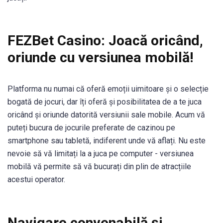
FEZBet Casino: Joacă oricând,
oriunde cu versiunea mobilă!
Platforma nu numai că oferă emoții uimitoare și o selecție
bogată de jocuri, dar îți oferă și posibilitatea de a te juca
oricând și oriunde datorită versiunii sale mobile. Acum vă
puteți bucura de jocurile preferate de cazinou pe
smartphone sau tabletă, indiferent unde vă aflați. Nu este
nevoie să vă limitați la a juca pe computer - versiunea
mobilă vă permite să vă bucurați din plin de atracțiile
acestui operator.
Navigare convenabilă și