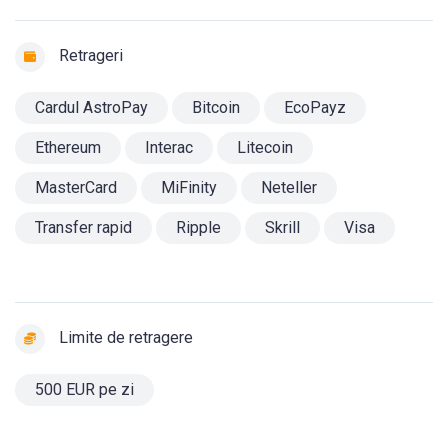
Retrageri
Cardul AstroPay
Bitcoin
EcoPayz
Ethereum
Interac
Litecoin
MasterCard
MiFinity
Neteller
Transfer rapid
Ripple
Skrill
Visa
Limite de retragere
500 EUR pe zi