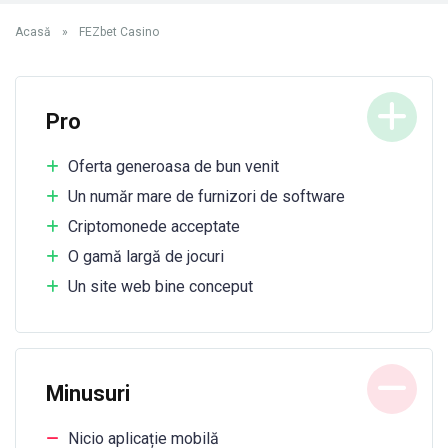
Acasă
»
FEZbet Casino
Pro
Oferta generoasa de bun venit
Un număr mare de furnizori de software
Criptomonede acceptate
O gamă largă de jocuri
Un site web bine conceput
Minusuri
Nicio aplicație mobilă