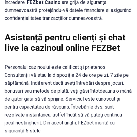
încredere.
FEZbet Casino
are grijă de siguranța
dumneavoastră protejându-vă datele financiare și asigurând
confidențialitatea tranzacțiilor dumneavoastră.
Asistență pentru clienți și chat
live la cazinoul online FEZBet
Personalul cazinoului este calificat și prietenos.
Consultanții vă stau la dispoziție 24 de ore pe zi, 7 zile pe
săptămână. Indiferent dacă aveți întrebări despre jocuri,
bonusuri sau metode de plată, veți găsi întotdeauna o mână
de ajutor gata să vă sprijine. Serviciul este cunoscut și
pentru capacitatea de răspuns. Întrebările dvs. sunt
rezolvate instantaneu, astfel încât să vă puteți continua
jocul nestingherit. Din acest unghi, FEZbet merită cu
siguranță 5 stele.