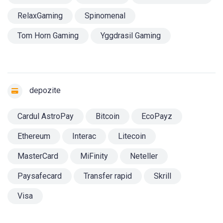
RelaxGaming
Spinomenal
Tom Horn Gaming
Yggdrasil Gaming
depozite
Cardul AstroPay
Bitcoin
EcoPayz
Ethereum
Interac
Litecoin
MasterCard
MiFinity
Neteller
Paysafecard
Transfer rapid
Skrill
Visa