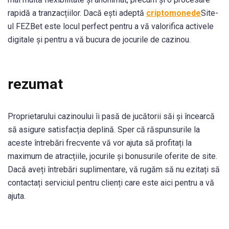
rapidă a tranzacțiilor. Dacă ești adeptă
criptomonede
Site-
ul FEZBet este locul perfect pentru a vă valorifica activele
digitale și pentru a vă bucura de jocurile de cazinou.
rezumat
Proprietarului cazinoului îi pasă de jucătorii săi și încearcă
să asigure satisfacția deplină. Sper că răspunsurile la
aceste întrebări frecvente vă vor ajuta să profitați la
maximum de atracțiile, jocurile și bonusurile oferite de site.
Dacă aveți întrebări suplimentare, vă rugăm să nu ezitați să
contactați serviciul pentru clienți care este aici pentru a vă
ajuta.