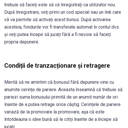
trebuie să faceți este să vă înregistrați ca utilizator nou.
După înregistrare, veți primi un cod special sau un link care
vă va permite să activați acest bonus. După activarea
acesteia, fondurile vor fi transferate automat în contul dvs.
și veți putea începe să jucați fără a fi nevoie să faceți
propria depunere.
Condiții de tranzacționare și retragere
Merită să ne amintim că bonusul fără depunere vine cu
anumite cerințe de pariere. Aceasta înseamnă că trebuie să
pariezi suma bonusului primită de un anumit număr de ori
înainte de a putea retrage orice câștig. Cerințele de pariere
variază de la promovare la promovare, așa că este
întotdeauna o idee bună să le citiți înainte de a începe să
jucați.