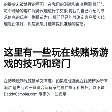
的提款未被处理的原因。在我们的测试和审查期间,我们与
每个赌场的客户服务代理进行了交谈,将我们自己介绍为寻
求信息的玩家。到目前为止,我们已经能够确定客户服务代
理是否友好、反应灵敏并能够提供准确的信息。
这里有一些玩在线赌场游
戏的技巧和窍门
在赌场玩游戏既简单又有趣。如果您想避免在线赌博的所有
陷阱,请先阅读一些适合新玩家的最佳提示和技巧。以下是
DaddyGambler.com 专家的一些提示: