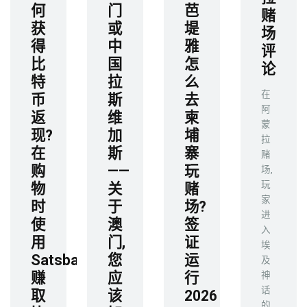
何
门
芭
赌
获
或
堤
场
得
中
雅
评
比
国
怎
论
特
拉
么
在
币
斯
去
阿
返
维
柬
蒙
现?
加
埔
拉
在
斯
寨
赌
购
——
玩
场,
玩
物
关
赌
家
时
于
场?
进
使
澳
签
入
用
门,
证
埃
Satsback
您
运
及
神
赚
应
行
话
取
该
2026
的