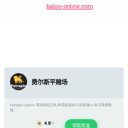
information, visit
baloo-online.com
.
费尔斯平赌场
Fairspin Casino: 转动幸运之轮,申请高达5BTC的奖金+140次免费旋
转。
4.8
/5
领取奖金