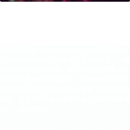
顶级赌场目录-
DaddyGambler.com 的目标是为
您找到最好的合法在线赌场,为您提供安全、有趣
和愉快的在线游戏体验。我们帮助您在信誉良好
的赌场注册并收集欢迎奖金。在线赌博充满了错
误信息,因此我们以严格的标准搜索了数百个赌场
网站。如果您不熟悉在线博彩,我们的新玩家指南
是一个很好的起点。
At DaddyGambler.com, our mission is to guide