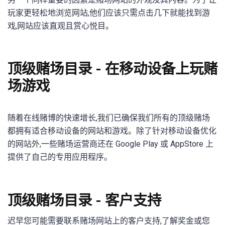
玩家更轻松地浏览网站,他们应该只需点击几下就能找到游
戏,网站应该直观且赏心悦目。
顶级赌场目录 - 在移动设备上玩赌
场游戏
随着在线赌博的快速增长,我们已确保我们所有的顶级赌场
都拥有适合移动设备的网站和游戏。除了针对移动设备优化
的网站外,一些赌场运营商还在 Google Play 或 AppStore 上
提供了自己的专用应用程序。
顶级赌场目录 - 客户支持
迟早您可能需要联系赌场网站上的客户支持,了解奖金或您