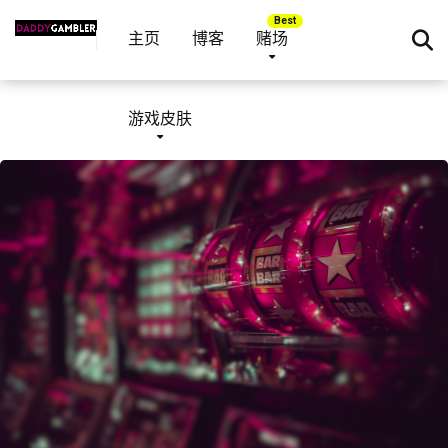
主页
博客
赌场
游戏皮肤