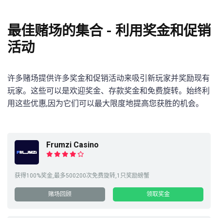
最佳赌场的集合 - 利用奖金和促销
活动
许多赌场提供许多奖金和促销活动来吸引新玩家并奖励现有
玩家。这些可以是欢迎奖金、存款奖金和免费旋转。始终利
用这些优惠,因为它们可以最大限度地提高您获胜的机会。
Frumzi Casino
获得100%奖金,最多500200次免费旋转,1只奖励螃蟹
赌场回顾
领取奖金