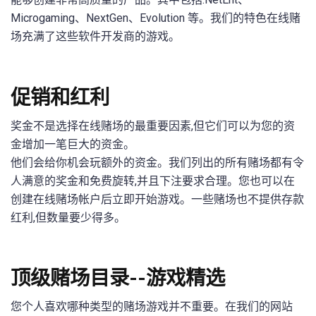
Microgaming、NextGen、Evolution 等。我们的特色在线赌
场充满了这些软件开发商的游戏。
促销和红利
奖金不是选择在线赌场的最重要因素,但它们可以为您的资
金增加一笔巨大的资金。
他们会给你机会玩额外的资金。我们列出的所有赌场都有令
人满意的奖金和免费旋转,并且下注要求合理。您也可以在
创建在线赌场帐户后立即开始游戏。一些赌场也不提供存款
红利,但数量要少得多。
顶级赌场目录--游戏精选
您个人喜欢哪种类型的赌场游戏并不重要。在我们的网站