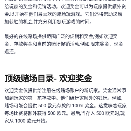
给玩家的奖金和促销活动。欢迎奖金可以为玩家提供额外资
金,以开始在他们最喜欢的赌场玩游戏。它们还将帮助您增
加获胜的机会,并充分利用您玩游戏的时间。
最好的在线赌场提供范围广泛的促销和奖金,例如欢迎奖
金、存款奖金和当前的赌场促销活动,例如:周末奖金、现金
返还。
顶级赌场目录-
欢迎奖金
欢迎奖金仅提供给注册在线赌场账户的新玩家。奖金通常添
加到玩家的第一笔存款中。他们给玩家额外的钱玩。例如,
赌场可能会提供 500 欧元存款的 100% 奖金。这意味着玩家
每场比赛将额外获得 500 欧元。最后,当存入 500 欧元时,玩
家从 1000 欧元开始。