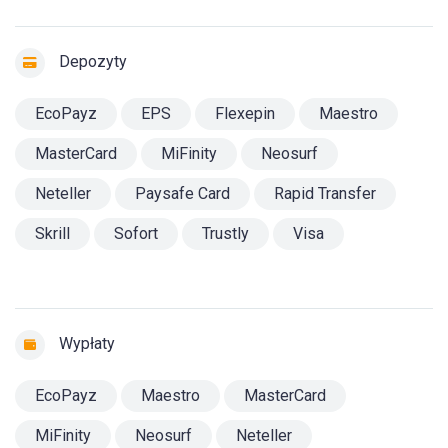
Depozyty
EcoPayz
EPS
Flexepin
Maestro
MasterCard
MiFinity
Neosurf
Neteller
Paysafe Card
Rapid Transfer
Skrill
Sofort
Trustly
Visa
Wypłaty
EcoPayz
Maestro
MasterCard
MiFinity
Neosurf
Neteller