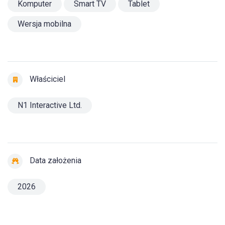
Komputer
Smart TV
Tablet
Wersja mobilna
Właściciel
N1 Interactive Ltd.
Data założenia
2026