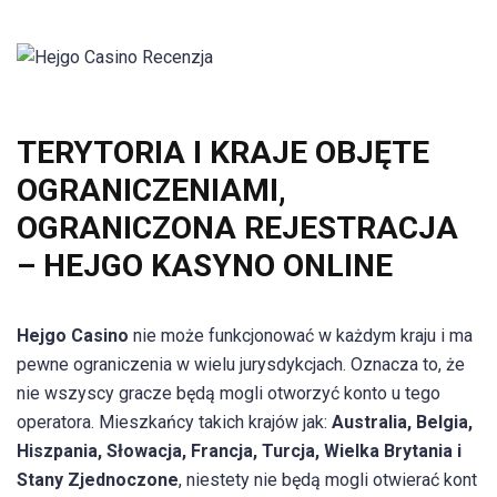
TERYTORIA I KRAJE OBJĘTE
OGRANICZENIAMI,
OGRANICZONA REJESTRACJA
– HEJGO KASYNO ONLINE
Hejgo Casino
nie może funkcjonować w każdym kraju i ma
pewne ograniczenia w wielu jurysdykcjach. Oznacza to, że
nie wszyscy gracze będą mogli otworzyć konto u tego
operatora. Mieszkańcy takich krajów jak:
Australia, Belgia,
Hiszpania, Słowacja, Francja, Turcja, Wielka Brytania i
Stany Zjednoczone
, niestety nie będą mogli otwierać kont