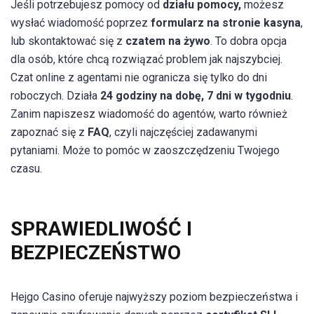
Jeśli potrzebujesz pomocy od
działu pomocy,
możesz
wysłać wiadomość poprzez
formularz na stronie kasyna
,
lub skontaktować się z
czatem na żywo
. To dobra opcja
dla osób, które chcą rozwiązać problem jak najszybciej.
Czat online z agentami nie ogranicza się tylko do dni
roboczych. Działa
24 godziny na dobę, 7 dni w tygodniu
.
Zanim napiszesz wiadomość do agentów, warto również
zapoznać się z
FAQ
, czyli najczęściej zadawanymi
pytaniami. Może to pomóc w zaoszczędzeniu Twojego
czasu.
SPRAWIEDLIWOŚĆ I
BEZPIECZEŃSTWO
Hejgo Casino oferuje najwyższy poziom bezpieczeństwa i