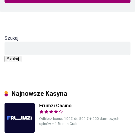
Szukaj
Szukaj
Najnowsze Kasyna
Frumzi Casino
Odbierz bonus 100% do 500 € + 200 darmowych
spinów + 1 Bonus Crab