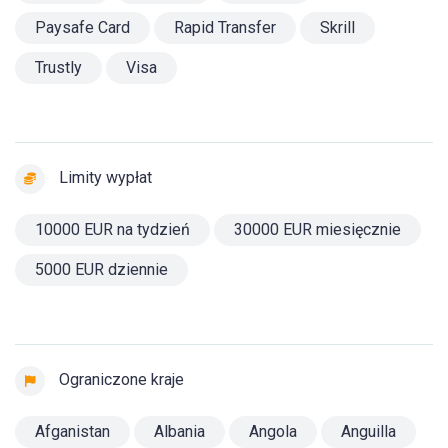
Paysafe Card
Rapid Transfer
Skrill
Trustly
Visa
Limity wypłat
10000 EUR na tydzień
30000 EUR miesięcznie
5000 EUR dziennie
Ograniczone kraje
Afganistan
Albania
Angola
Anguilla