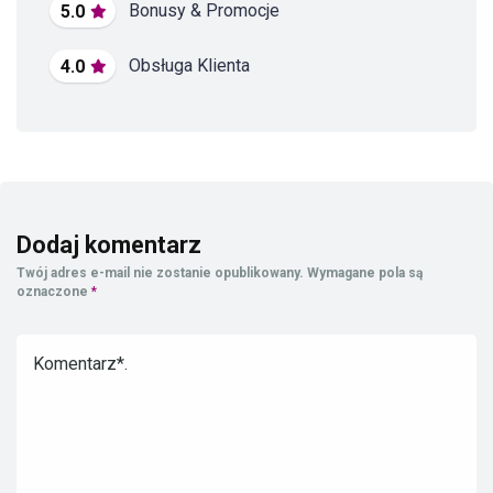
Bonusy & Promocje
5.0
Obsługa Klienta
4.0
Dodaj komentarz
Twój adres e-mail nie zostanie opublikowany.
Wymagane pola są
oznaczone
*