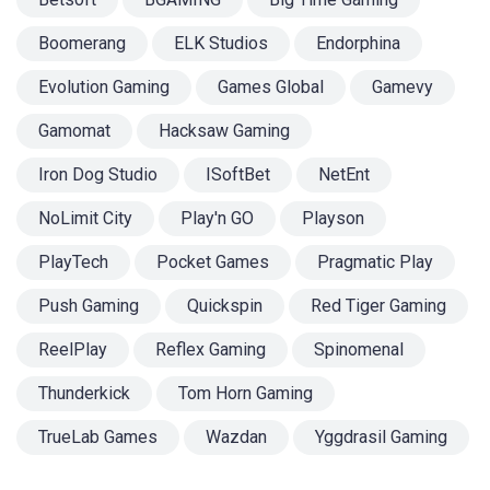
Boomerang
ELK Studios
Endorphina
Evolution Gaming
Games Global
Gamevy
Gamomat
Hacksaw Gaming
Iron Dog Studio
ISoftBet
NetEnt
NoLimit City
Play'n GO
Playson
PlayTech
Pocket Games
Pragmatic Play
Push Gaming
Quickspin
Red Tiger Gaming
ReelPlay
Reflex Gaming
Spinomenal
Thunderkick
Tom Horn Gaming
TrueLab Games
Wazdan
Yggdrasil Gaming