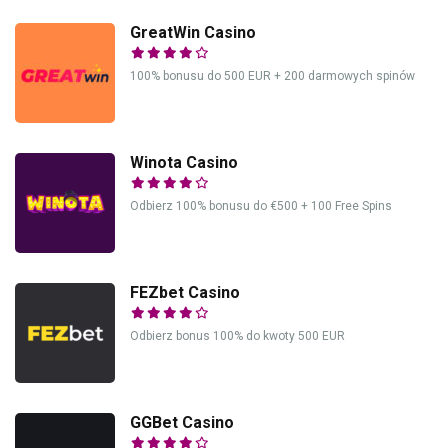
GreatWin Casino
100% bonusu do 500 EUR + 200 darmowych spinów
Winota Casino
Odbierz 100% bonusu do €500 + 100 Free Spins
FEZbet Casino
Odbierz bonus 100% do kwoty 500 EUR
GGBet Casino