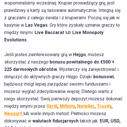
wspominaliśmy wcześniej. Krupier prowadzący grę, jest
prawdziwy a karty są tasowane automatycznie. Integruj się
z graczami z całego świata i z krupierami. Poczuj się jak w
kasynie w
Las Vegas
. Gry które zyskały uznanie graczy to
między innymi:
Live Baccarat
lub
Live Monopoly
Evolutions
.
Jeśli jesteś zainteresowany grą w
Hejgo
, możesz
skorzystać z naszego
bonusu powitalnego do €500 +
225 darmowych obrotów.
Wystarczy się zarejestrować i
dołączyć do aktywnych graczy Hejgo. Dzięki
bonusowi
,
będziesz mógł lepiej zarządzać swoimi funduszami i
możesz wygrać zdecydowanie więcej. Dlatego warto z
niego skorzystać. Swój pierwszy depozyt możesz dokonać
między innymi przez
Skrill
,
Mifinity
,
Neteller
,
Trustly
,
Neosurf
lub wiele innych metod. Płatności możesz
dokonywać w
walutach fiducjarnych
takich jak:
EUR, USD,