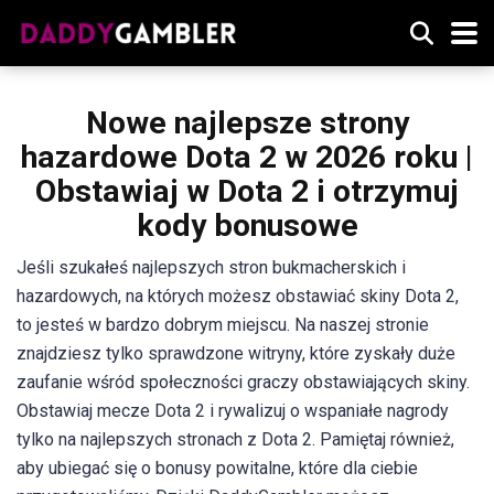
Nowe najlepsze strony
hazardowe Dota 2 w 2026 roku |
Obstawiaj w Dota 2 i otrzymuj
kody bonusowe
Jeśli szukałeś najlepszych stron bukmacherskich i
hazardowych, na których możesz obstawiać skiny Dota 2,
to jesteś w bardzo dobrym miejscu. Na naszej stronie
znajdziesz tylko sprawdzone witryny, które zyskały duże
zaufanie wśród społeczności graczy obstawiających skiny.
Obstawiaj mecze Dota 2 i rywalizuj o wspaniałe nagrody
tylko na najlepszych stronach z Dota 2. Pamiętaj również,
aby ubiegać się o bonusy powitalne, które dla ciebie