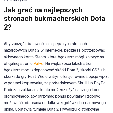
Jak grać na najlepszych
stronach bukmacherskich Dota
2?
Aby zacząć obstawiać na najlepszych stronach
hazardowych Dota 2 w Internecie, będziesz potrzebować
aktywnego konta Steam, które będziesz mógł założyć na
oficjalnej stronie
Valve
. Na większości takich stron
będziesz mógł zdeponować skórki Dota 2, skórki CS2 lub
skórki do gry Rust. Wiele witryn oferuje również opcje wpłat
w postaci kryptowalut, za pośrednictwem Skrill lub PayPal.
Podczas zakładania konta możesz użyć naszego kodu
promocyjnego, aby otrzymać bonus powitalny i zdobyć
możliwość odebrania dodatkowej gotówki lub darmowego
skina. Obstawiaj turnieje Dota 2 i rywalizuj o atrakcyjne