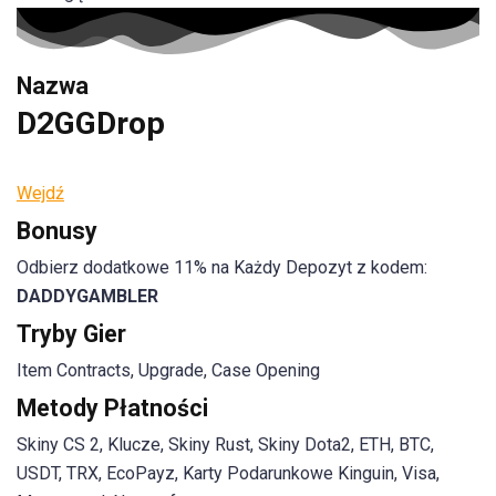
Nazwa
D2GGDrop
Wejdź
Bonusy
Odbierz dodatkowe 11% na Każdy Depozyt z kodem:
DADDYGAMBLER
Tryby Gier
Item Contracts, Upgrade, Case Opening
Metody Płatności
Skiny CS 2, Klucze, Skiny Rust, Skiny Dota2, ETH, BTC,
USDT, TRX, EcoPayz, Karty Podarunkowe Kinguin, Visa,