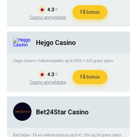
4.3
/5
Få bonus
Casino anmeldelse
Hejgo Casino
Hejgo Casino: Velkomstpakke op til €500 + 225 gratis spins
4.3
/5
Få bonus
Casino anmeldelse
Bet24Star Casino
Bet24Star - Få en velkomstbonus op til €1.500 og 50 gratis spins