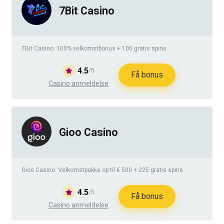
7Bit Casino
7Bit Casino: 100% velkomstbonus + 100 gratis spins
4.5
/5
Få bonus
Casino anmeldelse
Gioo Casino
Gioo Casino: Velkomstpakke op til € 500 + 225 gratis spins
4.5
/5
Få bonus
Casino anmeldelse