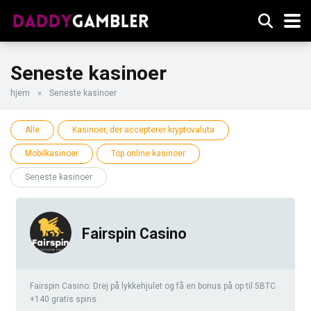
Seneste kasinoer
hjem
»
Seneste kasinoer
Alle
Kasinoer, der accepterer kryptovaluta
Mobilkasinoer
Top online kasinoer
Seneste kasinoer
Fairspin Casino
Fairspin Casino: Drej på lykkehjulet og få en bonus på op til 5BTC
+140 gratis spins.