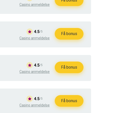
Få bonus
Casino anmeldelse
4.5
/5
Få bonus
Casino anmeldelse
4.5
/5
Få bonus
Casino anmeldelse
4.5
/5
Få bonus
Casino anmeldelse