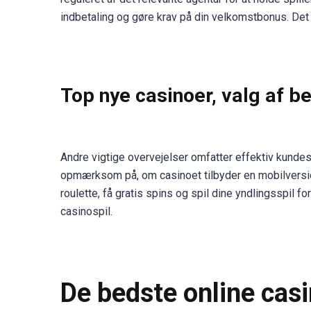
indbetaling og gøre krav på din velkomstbonus. Det 
Top nye casinoer, valg af b
Andre vigtige overvejelser omfatter effektiv kunde
opmærksom på, om casinoet tilbyder en mobilversion 
roulette, få gratis spins og spil dine yndlingsspil fo
casinospil.
De bedste online cas