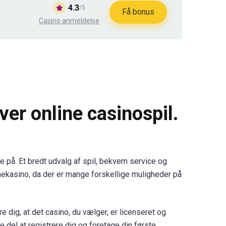
4.3
/5
Få bonus
Casino anmeldelse
ver online casinospil.
 på. Et bredt udvalg af spil, bekvem service og
nekasino, da der er mange forskellige muligheder på
e dig, at det casino, du vælger, er licenseret og
ge del at registrere dig og foretage din første