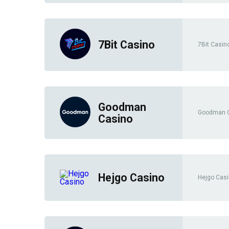
7Bit Casino
7Bit Casin
Goodman
Goodman Ca
Casino
Hejgo Casino
Hejgo Casi