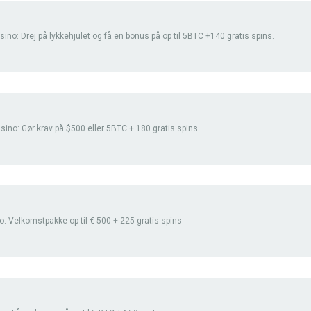
sino: Drej på lykkehjulet og få en bonus på op til 5BTC +140 gratis spins.
sino: Gør krav på $500 eller 5BTC + 180 gratis spins
o: Velkomstpakke op til € 500 + 225 gratis spins