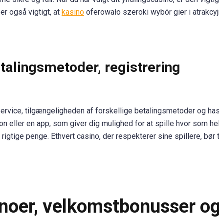
er også vigtigt, at
kasino
oferowało szeroki wybór gier i atrakcy
etalingsmetoder, registrering
service, tilgængeligheden af forskellige betalingsmetoder og ha
eller en app, som giver dig mulighed for at spille hvor som hel
r rigtige penge. Ethvert casino, der respekterer sine spillere, bør
inoer, velkomstbonusser og