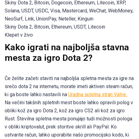
Skiny Dota 2, Bitcoin, Dogecoin, Ethereum, Litecoin, XRP,
Solana, USDT, USDC, Visa, Mastercard, WeChat, WebMoney,
NeoSurf, Link, UnionPay, Neteller, Kinguin
Skiny Dota 2, Bitcoin, Ethereum, USDT, Litecoin
Klepet v živo
Kako igrati na najboljša stavna
mesta za igro Dota 2?
Če želite začeti staviti na najboljša spletna mesta za igre na
srečo dota 2 na internetu, morate imeti aktiven steam račun,
ki ga boste lahko nastavili na
Uradna spletna stran Valve.
.
Na večini takšnih spletnih mest boste lahko opravili polog v
obliki kož za igro Dota 2, kož za igro CS2 ali kož za igro
Rust. Številna spletna mesta ponujajo tudi možnosti pologa
v obliki kriptovalut, prek storitve skrill ali PayPal. Ko
ustvarite račun, lahko uporabite našo promocijsko kodo, ki