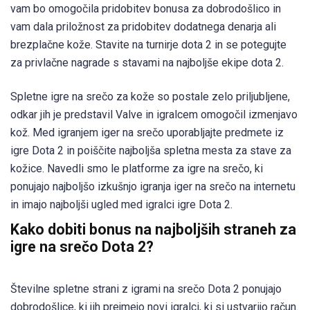
vam bo omogočila pridobitev bonusa za dobrodošlico in
vam dala priložnost za pridobitev dodatnega denarja ali
brezplačne kože. Stavite na turnirje dota 2 in se potegujte
za privlačne nagrade s stavami na najboljše ekipe dota 2.
Spletne igre na srečo za kože so postale zelo priljubljene,
odkar jih je predstavil Valve in igralcem omogočil izmenjavo
kož. Med igranjem iger na srečo uporabljajte predmete iz
igre Dota 2 in poiščite najboljša spletna mesta za stave za
kožice. Navedli smo le platforme za igre na srečo, ki
ponujajo najboljšo izkušnjo igranja iger na srečo na internetu
in imajo najboljši ugled med igralci igre Dota 2.
Kako dobiti bonus na najboljših straneh za
igre na srečo Dota 2?
Številne spletne strani z igrami na srečo Dota 2 ponujajo
dobrodošlice, ki jih prejmejo novi igralci, ki si ustvarijo račun.