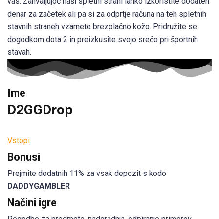
vas. Zahvaljujoč naši spletni strani lahko izkoristite dodaten
denar za začetek ali pa si za odprtje računa na teh spletnih
stavnih straneh vzamete brezplačno kožo. Pridružite se
dogodkom dota 2 in preizkusite svojo srečo pri športnih
stavah.
Ime
D2GGDrop
Vstopi
Bonusi
Prejmite dodatnih 11% za vsak depozit s kodo
DADDYGAMBLER
Načini igre
Pogodbe za predmete, nadgradnja, odpiranje primerov