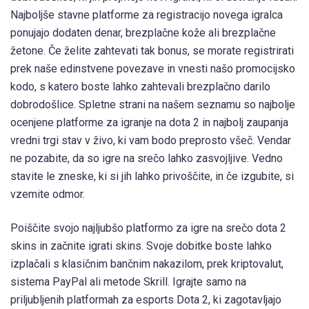
Najboljše stavne platforme za registracijo novega igralca
ponujajo dodaten denar, brezplačne kože ali brezplačne
žetone. Če želite zahtevati tak bonus, se morate registrirati
prek naše edinstvene povezave in vnesti našo promocijsko
kodo, s katero boste lahko zahtevali brezplačno darilo
dobrodošlice. Spletne strani na našem seznamu so najbolje
ocenjene platforme za igranje na dota 2 in najbolj zaupanja
vredni trgi stav v živo, ki vam bodo preprosto všeč. Vendar
ne pozabite, da so igre na srečo lahko zasvojljive. Vedno
stavite le zneske, ki si jih lahko privoščite, in če izgubite, si
vzemite odmor.
Poiščite svojo najljubšo platformo za igre na srečo dota 2
skins in začnite igrati skins. Svoje dobitke boste lahko
izplačali s klasičnim bančnim nakazilom, prek kriptovalut,
sistema PayPal ali metode Skrill. Igrajte samo na
priljubljenih platformah za esports Dota 2, ki zagotavljajo