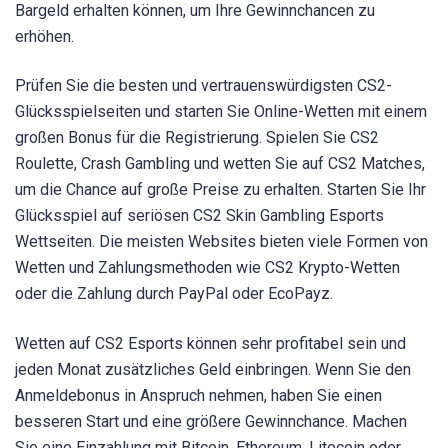
Bargeld erhalten können, um Ihre Gewinnchancen zu
erhöhen.
Prüfen Sie die besten und vertrauenswürdigsten CS2-
Glücksspielseiten und starten Sie Online-Wetten mit einem
großen Bonus für die Registrierung. Spielen Sie CS2
Roulette, Crash Gambling und wetten Sie auf CS2 Matches,
um die Chance auf große Preise zu erhalten. Starten Sie Ihr
Glücksspiel auf seriösen CS2 Skin Gambling Esports
Wettseiten. Die meisten Websites bieten viele Formen von
Wetten und Zahlungsmethoden wie CS2 Krypto-Wetten
oder die Zahlung durch PayPal oder EcoPayz.
Wetten auf CS2 Esports können sehr profitabel sein und
jeden Monat zusätzliches Geld einbringen. Wenn Sie den
Anmeldebonus in Anspruch nehmen, haben Sie einen
besseren Start und eine größere Gewinnchance. Machen
Sie eine Einzahlung mit Bitcoin, Ethereum, Litecoin oder