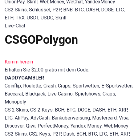
UnionPay, Skrill, WebMoney, WeChat, YandexMoney
CS2 Skins, Schlüssel, P2P, BNB, BTC, DASH, DOGE, LTC,
ETH, TRX, USDT, USDC, Skrill
Live-Chat
CSGOPolygon
Komm herein
Erhalten Sie $2.00 gratis mit dem Code:
DADDYGAMBLER
Coinflip, Roulette, Crash, Craps, Sportwetten, E-Sportwetten,
Baccarat, Blackjack, Live Casino, Spielshows, Craps,
Monopoly
CS 2 Skins, CS 2 Keys, BCH, BTC, DOGE, DASH, ETH, XRP,
LTC, AliPay, AdvCash, Banküberweisung, Mastercard, Visa,
Discover, Qiwi, PerfectMoney, Yandex Money, WebMoney
CS2 Skins, CS2 Keys, P2P, Dash, BCH, BTC, LTC, ETH, XRP,