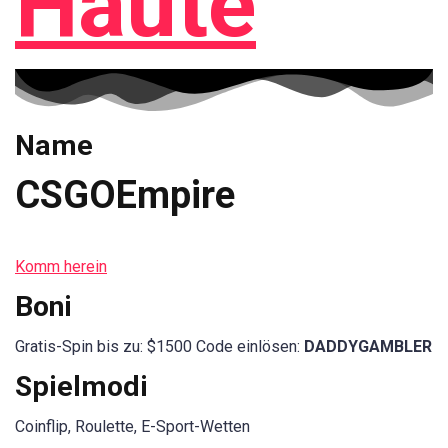
Häute
Name
CSGOEmpire
Komm herein
Boni
Gratis-Spin bis zu: $1500 Code einlösen:
DADDYGAMBLER
Spielmodi
Coinflip, Roulette, E-Sport-Wetten