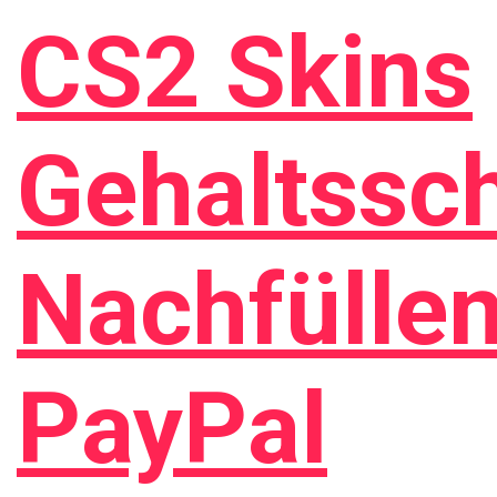
CS2 Skins
Gehaltssc
Nachfülle
PayPal