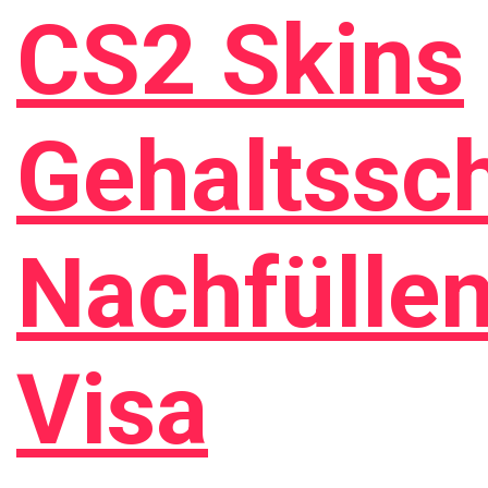
CS2 Skins
Gehaltssc
Nachfülle
Visa