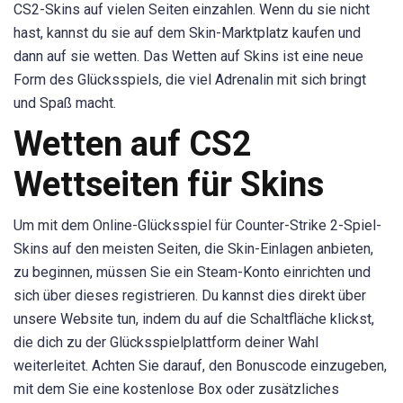
CS2-Skins auf vielen Seiten einzahlen. Wenn du sie nicht
hast, kannst du sie auf dem Skin-Marktplatz kaufen und
dann auf sie wetten. Das Wetten auf Skins ist eine neue
Form des Glücksspiels, die viel Adrenalin mit sich bringt
und Spaß macht.
Wetten auf CS2
Wettseiten für Skins
Um mit dem Online-Glücksspiel für Counter-Strike 2-Spiel-
Skins auf den meisten Seiten, die Skin-Einlagen anbieten,
zu beginnen, müssen Sie ein Steam-Konto einrichten und
sich über dieses registrieren. Du kannst dies direkt über
unsere Website tun, indem du auf die Schaltfläche klickst,
die dich zu der Glücksspielplattform deiner Wahl
weiterleitet. Achten Sie darauf, den Bonuscode einzugeben,
mit dem Sie eine kostenlose Box oder zusätzliches