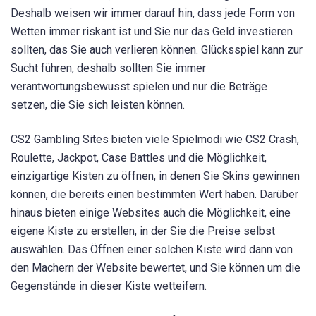
Deshalb weisen wir immer darauf hin, dass jede Form von
Wetten immer riskant ist und Sie nur das Geld investieren
sollten, das Sie auch verlieren können. Glücksspiel kann zur
Sucht führen, deshalb sollten Sie immer
verantwortungsbewusst spielen und nur die Beträge
setzen, die Sie sich leisten können.
CS2 Gambling Sites bieten viele Spielmodi wie CS2 Crash,
Roulette, Jackpot, Case Battles und die Möglichkeit,
einzigartige Kisten zu öffnen, in denen Sie Skins gewinnen
können, die bereits einen bestimmten Wert haben. Darüber
hinaus bieten einige Websites auch die Möglichkeit, eine
eigene Kiste zu erstellen, in der Sie die Preise selbst
auswählen. Das Öffnen einer solchen Kiste wird dann von
den Machern der Website bewertet, und Sie können um die
Gegenstände in dieser Kiste wetteifern.