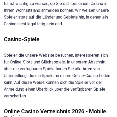
Es ist wichtig zu wissen, ob Sie sich bei einem Casino in
Ihrem Wohnsitzland anmelden können. Wir weisen unsere
Spieler stets auf die Länder und Gebiete hin, in denen ein
Casino nicht legal tätig sein darf.
Casino-Spiele
Spieler, die unsere Website besuchen, interessieren sich
für Online-Slots und Glücksspiele. In unserem Abschnitt
über die verfügbaren Spiele finden Sie alle Arten von
Unterhaltung, die ein Spieler in einem Online-Casino finden
kann. Auf diese Weise können sich die Spieler vor der
Anmeldung einen Überblick über die verfügbaren Spiele
verschaffen.
Online Casino Verzeichnis 2026 - Mobile