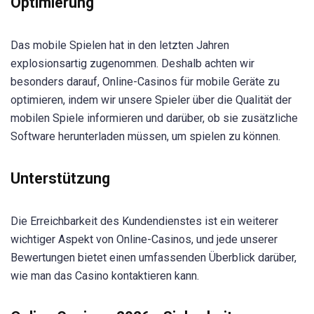
Optimierung
Das mobile Spielen hat in den letzten Jahren
explosionsartig zugenommen. Deshalb achten wir
besonders darauf, Online-Casinos für mobile Geräte zu
optimieren, indem wir unsere Spieler über die Qualität der
mobilen Spiele informieren und darüber, ob sie zusätzliche
Software herunterladen müssen, um spielen zu können.
Unterstützung
Die Erreichbarkeit des Kundendienstes ist ein weiterer
wichtiger Aspekt von Online-Casinos, und jede unserer
Bewertungen bietet einen umfassenden Überblick darüber,
wie man das Casino kontaktieren kann.