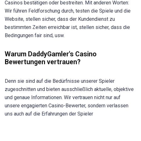
Casinos bestätigen oder bestreiten. Mit anderen Worten:
Wir führen Feldforschung durch, testen die Spiele und die
Website, stellen sicher, dass der Kundendienst zu
bestimmten Zeiten erreichbar ist, stellen sicher, dass die
Bedingungen fair sind, usw.
Warum DaddyGamler's Casino
Bewertungen vertrauen?
Denn sie sind auf die Bedürfnisse unserer Spieler
zugeschnitten und bieten ausschließlich aktuelle, objektive
und genaue Informationen. Wir vertrauen nicht nur auf
unsere engagierten Casino-Bewerter, sondern verlassen
uns auch auf die Erfahrungen der Spieler