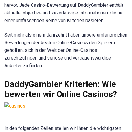
hervor. Jede Casino-Bewertung auf DaddyGambler enthält
aktuelle, objektive und zuverlässige Informationen, die auf
einer umfassenden Reihe von Kriterien basieren.
Seit mehr als einem Jahrzehnt haben unsere umfangreichen
Bewertungen der besten Online-Casinos den Spielern
geholfen, sich in der Welt der Online-Casinos
zurechtzufinden und seriöse und vertrauenswürdige
Anbieter zu finden.
DaddyGambler Kriterien: Wie
bewerten wir Online Casinos?
In den folgenden Zeilen stellen wir Ihnen die wichtigsten