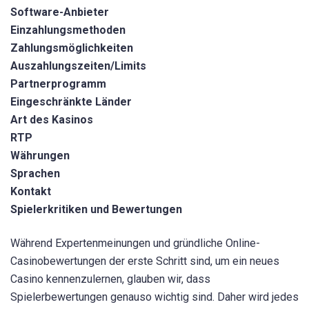
Software-Anbieter
Einzahlungsmethoden
Zahlungsmöglichkeiten
Auszahlungszeiten/Limits
Partnerprogramm
Eingeschränkte Länder
Art des Kasinos
RTP
Währungen
Sprachen
Kontakt
Spielerkritiken und Bewertungen
Während Expertenmeinungen und gründliche Online-
Casinobewertungen der erste Schritt sind, um ein neues
Casino kennenzulernen, glauben wir, dass
Spielerbewertungen genauso wichtig sind. Daher wird jedes