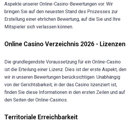
Aspekte unserer Online-Casino-Bewertungen vor. Wir
bringen Sie auf den neuesten Stand des Prozesses zur
Erstellung einer ehrlichen Bewertung, auf die Sie und Ihre
Mitspieler sich verlassen können.
Online Casino Verzeichnis 2026 - Lizenzen
Die grundlegendste Voraussetzung für ein Online-Casino
ist die Erteilung einer Lizenz. Dies ist der erste Aspekt, den
wir in unseren Bewertungen berücksichtigen. Unabhängig
von der Gerichtsbarkeit, in der das Casino lizenziert ist,
finden Sie diese Informationen in den ersten Zeilen und auf
den Seiten der Online-Casinos.
Territoriale Erreichbarkeit