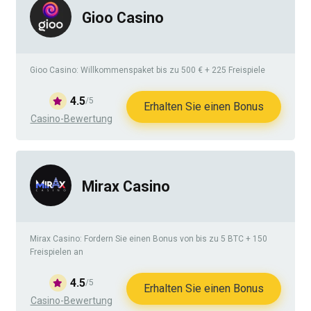
Gioo Casino
Gioo Casino: Willkommenspaket bis zu 500 € + 225 Freispiele
4.5
/5
Erhalten Sie einen Bonus
Casino-Bewertung
Mirax Casino
Mirax Casino: Fordern Sie einen Bonus von bis zu 5 BTC + 150
Freispielen an
4.5
/5
Erhalten Sie einen Bonus
Casino-Bewertung