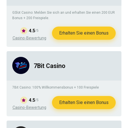
GSlot Casino: Melden Sie sich an und erhalten Sie einen 200 EUR
Bonus + 200 Freispiele.
4.5
/5
Erhalten Sie einen Bonus
Casino-Bewertung
7Bit Casino
7Bit Casino: 100% Willkommensbonus + 100 Freispiele
4.5
/5
Erhalten Sie einen Bonus
Casino-Bewertung