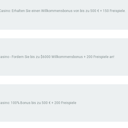
sino: Erhalten Sie einen Willkommensbonus von bis zu 500 € + 150 Freispiele.
asino - Fordern Sie bis zu $6000 Willkommensbonus + 200 Freispiele an!
asino: 100% Bonus bis zu 500 € + 200 Freispiele