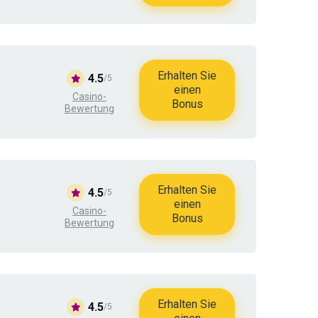
Erhalten Sie
4.5
/5
einen
Casino-
Bonus
Bewertung
Erhalten Sie
4.5
/5
einen
Casino-
Bonus
Bewertung
Erhalten Sie
4.5
/5