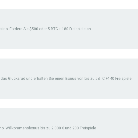
asino: Fordern Sie $500 oder 5 BTC + 180 Freispiele an
 das Glücksrad und erhalten Sie einen Bonus von bis zu 5BTC +140 Freispiele.
no: Willkommensbonus bis zu 2.000 € und 200 Freispiele