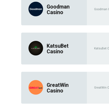
Goodman
Goodman Ca
Casino
KatsuBet
KatsuBet C
Casino
GreatWin
GreatWin C
Casino