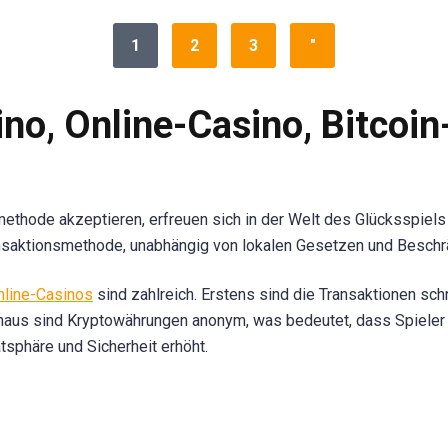
1
2
3
"
o, Online-Casino, Bitcoin
ethode akzeptieren, erfreuen sich in der Welt des Glücksspiels
nsaktionsmethode, unabhängig von lokalen Gesetzen und Beschr
nline-Casinos
sind zahlreich. Erstens sind die Transaktionen schn
inaus sind Kryptowährungen anonym, was bedeutet, dass Spieler 
sphäre und Sicherheit erhöht.