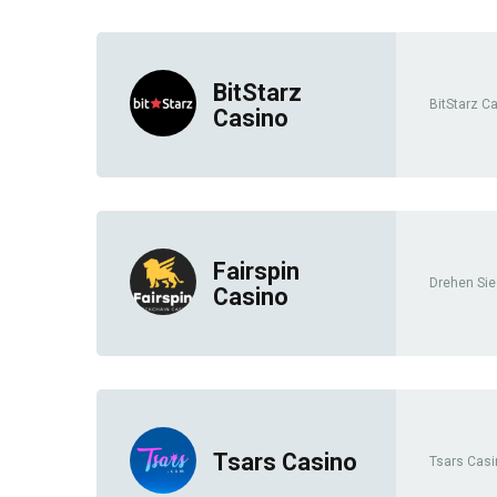
BitStarz
BitStarz C
Casino
Fairspin
Drehen Sie
Casino
Tsars Casino
Tsars Casi