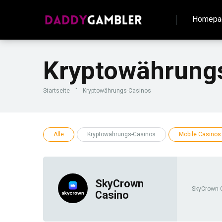
Homepa
Kryptowährung
Startseite
"
Kryptowährungs-Casinos
Alle
Kryptowährungs-Casinos
Mobile Casinos
SkyCrown
SkyCrown C
Casino