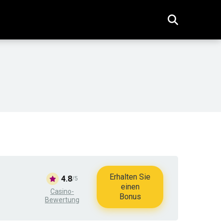
Erhalten Sie
4.8
/5
einen
Casino-
Bonus
Bewertung