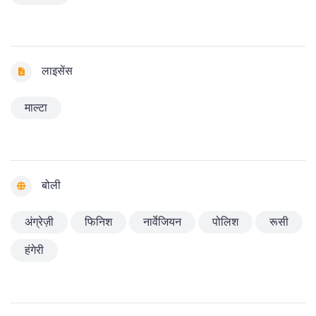
लाइसेंस
माल्टा
बोली
अंग्रेज़ी
फिनिश
नार्वेजियन
पोलिश
रूसी
हंगेरी