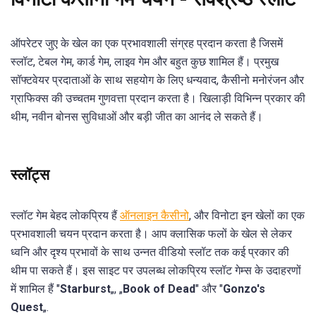
ऑपरेटर जुए के खेल का एक प्रभावशाली संग्रह प्रदान करता है जिसमें
स्लॉट, टेबल गेम, कार्ड गेम, लाइव गेम और बहुत कुछ शामिल हैं। प्रमुख
सॉफ्टवेयर प्रदाताओं के साथ सहयोग के लिए धन्यवाद, कैसीनो मनोरंजन और
ग्राफिक्स की उच्चतम गुणवत्ता प्रदान करता है। खिलाड़ी विभिन्न प्रकार की
थीम, नवीन बोनस सुविधाओं और बड़ी जीत का आनंद ले सकते हैं।
स्लॉट्स
स्लॉट गेम बेहद लोकप्रिय हैं
ऑनलाइन कैसीनो
, और विनोटा इन खेलों का एक
प्रभावशाली चयन प्रदान करता है। आप क्लासिक फलों के खेल से लेकर
ध्वनि और दृश्य प्रभावों के साथ उन्नत वीडियो स्लॉट तक कई प्रकार की
थीम पा सकते हैं। इस साइट पर उपलब्ध लोकप्रिय स्लॉट गेम्स के उदाहरणों
में शामिल हैं "
Starburst
„, „
Book of Dead
" और "
Gonzo's
Quest
„.