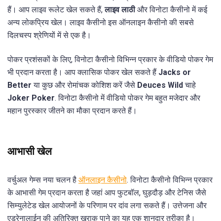
हैं। आप लाइव रूलेट खेल सकते हैं,
लाइव लाठी
और विनोटा कैसीनो में कई
अन्य लोकप्रिय खेल। लाइव कैसीनो इस ऑनलाइन कैसीनो की सबसे
दिलचस्प श्रेणियों में से एक है।
पोकर प्रशंसकों के लिए, विनोटा कैसीनो विभिन्न प्रकार के वीडियो पोकर गेम
भी प्रदान करता है। आप क्लासिक पोकर खेल सकते हैं
Jacks or
Better
या कुछ और रोमांचक कोशिश करें जैसे
Deuces Wild
चाहे
Joker Poker
. विनोटा कैसीनो में वीडियो पोकर गेम बहुत मजेदार और
महान पुरस्कार जीतने का मौका प्रदान करते हैं।
आभासी खेल
वर्चुअल गेम्स नया चलन है
ऑनलाइन कैसीनो
. विनोटा कैसीनो विभिन्न प्रकार
के आभासी गेम प्रदान करता है जहां आप फुटबॉल, घुड़दौड़ और टेनिस जैसे
सिम्युलेटेड खेल आयोजनों के परिणाम पर दांव लगा सकते हैं। उत्तेजना और
एड्रेनालाईन की अतिरिक्त खुराक पाने का यह एक शानदार तरीका है।