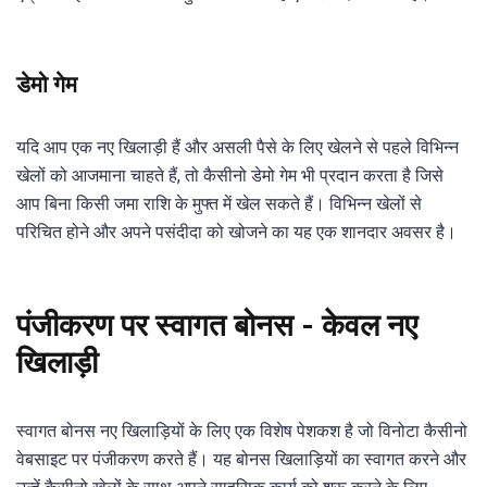
डेमो गेम
यदि आप एक नए खिलाड़ी हैं और असली पैसे के लिए खेलने से पहले विभिन्न
खेलों को आजमाना चाहते हैं, तो कैसीनो डेमो गेम भी प्रदान करता है जिसे
आप बिना किसी जमा राशि के मुफ्त में खेल सकते हैं। विभिन्न खेलों से
परिचित होने और अपने पसंदीदा को खोजने का यह एक शानदार अवसर है।
पंजीकरण पर स्वागत बोनस - केवल नए
खिलाड़ी
स्वागत बोनस नए खिलाड़ियों के लिए एक विशेष पेशकश है जो विनोटा कैसीनो
वेबसाइट पर पंजीकरण करते हैं। यह बोनस खिलाड़ियों का स्वागत करने और