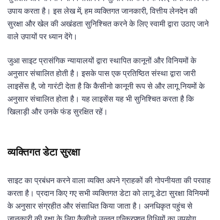
उपाय करता है। इस लेख में, हम व्यक्तिगत जानकारी, वित्तीय लेनदेन की
सुरक्षा और खेल की अखंडता सुनिश्चित करने के लिए स्वामी द्वारा उठाए जाने
वाले उपायों पर ध्यान देंगे।
जुआ साइट प्रासंगिक न्यायालयों द्वारा स्थापित कानूनों और विनियमों के
अनुसार संचालित होती है। इसके पास एक प्रतिष्ठित संस्था द्वारा जारी
लाइसेंस है, जो गारंटी देता है कि कैसीनो कानूनी रूप से और लागू नियमों के
अनुसार संचालित होता है। यह लाइसेंस यह भी सुनिश्चित करता है कि
खिलाड़ी और उनके फंड सुरक्षित रहें।
व्यक्तिगत डेटा सुरक्षा
साइट का प्रबंधन करने वाला व्यक्ति अपने ग्राहकों की गोपनीयता की परवाह
करता है। प्रदान किए गए सभी व्यक्तिगत डेटा को लागू डेटा सुरक्षा विनियमों
के अनुसार संग्रहीत और संसाधित किया जाता है। अनधिकृत पहुंच से
जानकारी की रक्षा के लिए कैसीनो उन्नत एन्क्रिप्शन विधियों का उपयोग