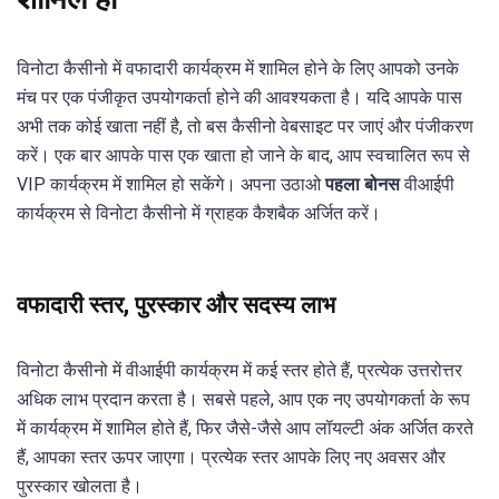
विनोटा कैसीनो में वफादारी कार्यक्रम में शामिल होने के लिए आपको उनके
मंच पर एक पंजीकृत उपयोगकर्ता होने की आवश्यकता है। यदि आपके पास
अभी तक कोई खाता नहीं है, तो बस कैसीनो वेबसाइट पर जाएं और पंजीकरण
करें। एक बार आपके पास एक खाता हो जाने के बाद, आप स्वचालित रूप से
VIP कार्यक्रम में शामिल हो सकेंगे। अपना उठाओ
पहला बोनस
वीआईपी
कार्यक्रम से विनोटा कैसीनो में ग्राहक कैशबैक अर्जित करें।
वफादारी स्तर, पुरस्कार और सदस्य लाभ
विनोटा कैसीनो में वीआईपी कार्यक्रम में कई स्तर होते हैं, प्रत्येक उत्तरोत्तर
अधिक लाभ प्रदान करता है। सबसे पहले, आप एक नए उपयोगकर्ता के रूप
में कार्यक्रम में शामिल होते हैं, फिर जैसे-जैसे आप लॉयल्टी अंक अर्जित करते
हैं, आपका स्तर ऊपर जाएगा। प्रत्येक स्तर आपके लिए नए अवसर और
पुरस्कार खोलता है।