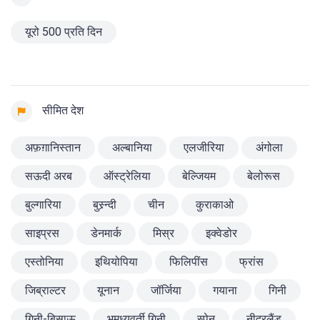
यूरो 500 प्रति दिन
सीमित देश
अफ़ग़ानिस्तान
अल्बानिया
एलजीरिया
अंगोला
सऊदी अरब
ऑस्ट्रेलिया
बेल्जियम
बेलोरूस
बुल्गारिया
बुस्र्न्दी
चीन
कुराकाओ
साइप्रस
डेनमार्क
मिस्र
इक्वेडोर
एस्तोनिया
इथियोपिया
फिलिपींस
फ्रांस
जिब्राल्टर
यूनान
जॉर्जिया
गयाना
गिनी
गिनी-बिसाऊ
भूमध्यवर्ती गिनी
स्पेन
नीदरलैंड