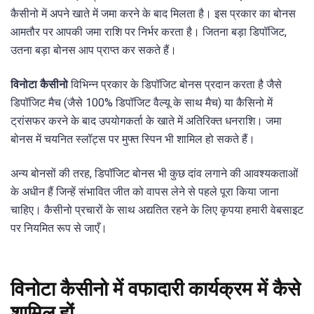
कैसीनो में अपने खाते में जमा करने के बाद मिलता है। इस प्रकार का बोनस
आमतौर पर आपकी जमा राशि पर निर्भर करता है। जितना बड़ा डिपॉजिट,
उतना बड़ा बोनस आप प्राप्त कर सकते हैं।
विनोटा कैसीनो
विभिन्न प्रकार के डिपॉजिट बोनस प्रदान करता है जैसे
डिपॉजिट मैच (जैसे 100% डिपॉजिट वैल्यू के साथ मैच) या कैसिनो में
ट्रांसफर करने के बाद उपयोगकर्ता के खाते में अतिरिक्त धनराशि। जमा
बोनस में चयनित स्लॉट्स पर मुफ्त स्पिन भी शामिल हो सकते हैं।
अन्य बोनसों की तरह, डिपॉजिट बोनस भी कुछ दांव लगाने की आवश्यकताओं
के अधीन हैं जिन्हें संभावित जीत को वापस लेने से पहले पूरा किया जाना
चाहिए। कैसीनो प्रचारों के साथ अद्यतित रहने के लिए कृपया हमारी वेबसाइट
पर नियमित रूप से जाएँ।
विनोटा कैसीनो में वफादारी कार्यक्रम में कैसे
शामिल हों