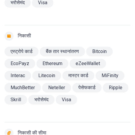
भरोसेमंद
Visa
निकासी
एस्ट्रोपे कार्ड
बैंक तार स्थानांतरण
Bitcoin
EcoPayz
Ethereum
eZeeWallet
Interac
Litecoin
मास्टर कार्ड
MiFinity
MuchBetter
Neteller
पेसेफकार्ड
Ripple
Skrill
भरोसेमंद
Visa
निकासी की सीमा