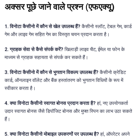
अक्सर पूछे जाने वाले प्रश्न (एफएक्यू)
1. विनोटा कैसीनो में कौन से खेल उपलब्ध हैं?
कैसीनो स्लॉट, टेबल गेम, कार्ड
गेम और लाइव गेम सहित गेम का विस्तृत चयन प्रदान करता है।
2. ग्राहक सेवा से कैसे संपर्क करें?
खिलाड़ी लाइव चैट, ईमेल या फोन के
माध्यम से ग्राहक सहायता से संपर्क कर सकते हैं।
3. विनोटा कैसीनो में कौन से भुगतान विकल्प उपलब्ध हैं?
कैसीनो क्रेडिट
कार्ड, ऑनलाइन वॉलेट और बैंक हस्तांतरण को भुगतान विधियों के रूप में
स्वीकार करता है।
4. क्या विनोटा कैसीनो स्वागत बोनस प्रदान करता है?
हां, नए उपयोगकर्ता
उदार स्वागत बोनस जैसे डिपॉजिट बोनस और मुफ्त स्पिन का लाभ उठा सकते
हैं।
5. क्या विनोटा कैसीनो मोबाइल उपकरणों पर उपलब्ध है?
हां, ऑपरेटर अपने