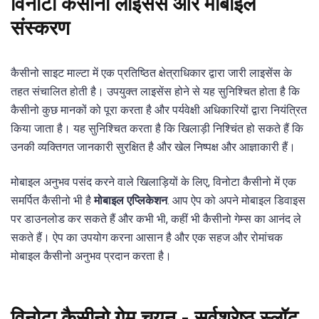
विनोटा कैसीनो लाइसेंस और मोबाइल
संस्करण
कैसीनो साइट माल्टा में एक प्रतिष्ठित क्षेत्राधिकार द्वारा जारी लाइसेंस के
तहत संचालित होती है। उपयुक्त लाइसेंस होने से यह सुनिश्चित होता है कि
कैसीनो कुछ मानकों को पूरा करता है और पर्यवेक्षी अधिकारियों द्वारा नियंत्रित
किया जाता है। यह सुनिश्चित करता है कि खिलाड़ी निश्चिंत हो सकते हैं कि
उनकी व्यक्तिगत जानकारी सुरक्षित है और खेल निष्पक्ष और आज्ञाकारी हैं।
मोबाइल अनुभव पसंद करने वाले खिलाड़ियों के लिए, विनोटा कैसीनो में एक
समर्पित कैसीनो भी है
मोबाइल एप्लिकेशन
. आप ऐप को अपने मोबाइल डिवाइस
पर डाउनलोड कर सकते हैं और कभी भी, कहीं भी कैसीनो गेम्स का आनंद ले
सकते हैं। ऐप का उपयोग करना आसान है और एक सहज और रोमांचक
मोबाइल कैसीनो अनुभव प्रदान करता है।
विनोटा कैसीनो गेम चयन - सर्वश्रेष्ठ स्लॉट