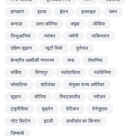
हांगकांग
इराक
ईरान
इजराइल
यमन
कनाडा
उत्तर कोरिया
क्यूबा
लीबिया
लिथुआनिया
म्यांमार
जर्मनी
पाकिस्तान
दक्षिण सूडान
प्यूर्टो रिको
पुर्तगाल
केन्द्रीय अफ़्रीकी गणराज्य
रूस
रोमानिया
सर्बिया
सिंगापुर
स्लोवाकिया
स्लोवेनिया
सोमालिया
श्रीलंका
संयुक्त राज्य अमेरिका
सूडान
सीरिया
स्विट्ज़रलैंड
स्वीडन
ट्यूनीशिया
यूक्रेन
वेटिकन
वेनेज़ुएला
ग्रेट ब्रिटेन
इटली
हाथीदांत का किनारा
ज़िम्बाब्वे