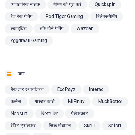
व्यावहारिक नाटक
गेमिंग को पुश करें
Quickspin
रेड रेक गेमिंग
Red Tiger Gaming
रिलैक्सगैमिंग
स्काईविंड
टॉम हॉर्न गेमिंग
Wazdan
Yggdrasil Gaming
जमा
बैंक तार स्थानांतरण
EcoPayz
Interac
कर्लना
मास्टर कार्ड
MiFinity
MuchBetter
Neosurf
Neteller
पेसेफकार्ड
रैपिड ट्रांसफर
सिरू मोबाइल
Skrill
Sofort