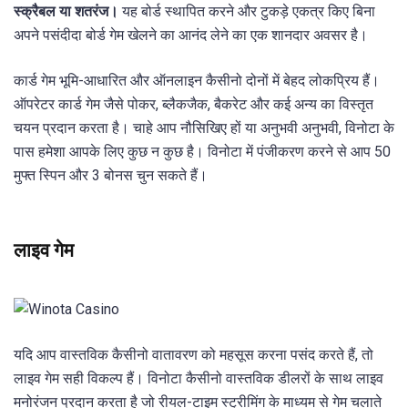
स्क्रैबल या शतरंज।
यह बोर्ड स्थापित करने और टुकड़े एकत्र किए बिना
अपने पसंदीदा बोर्ड गेम खेलने का आनंद लेने का एक शानदार अवसर है।
कार्ड गेम भूमि-आधारित और ऑनलाइन कैसीनो दोनों में बेहद लोकप्रिय हैं।
ऑपरेटर कार्ड गेम जैसे पोकर, ब्लैकजैक, बैकरेट और कई अन्य का विस्तृत
चयन प्रदान करता है। चाहे आप नौसिखिए हों या अनुभवी अनुभवी, विनोटा के
पास हमेशा आपके लिए कुछ न कुछ है। विनोटा में पंजीकरण करने से आप 50
मुफ्त स्पिन और 3 बोनस चुन सकते हैं।
लाइव गेम
यदि आप वास्तविक कैसीनो वातावरण को महसूस करना पसंद करते हैं, तो
लाइव गेम सही विकल्प हैं। विनोटा कैसीनो वास्तविक डीलरों के साथ लाइव
मनोरंजन प्रदान करता है जो रीयल-टाइम स्ट्रीमिंग के माध्यम से गेम चलाते