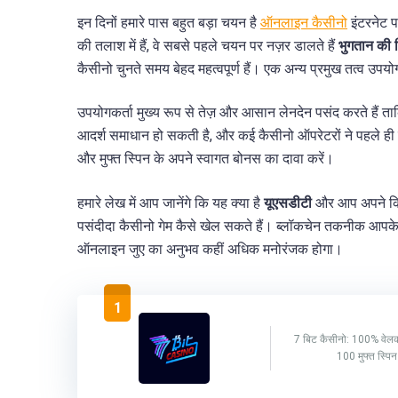
इन दिनों हमारे पास बहुत बड़ा चयन है
ऑनलाइन कैसीनो
इंटरनेट प
की तलाश में हैं, वे सबसे पहले चयन पर नज़र डालते हैं
भुगतान की 
कैसीनो चुनते समय बेहद महत्वपूर्ण हैं। एक अन्य प्रमुख तत्व उ
उपयोगकर्ता मुख्य रूप से तेज़ और आसान लेनदेन पसंद करते हैं 
आदर्श समाधान हो सकती है, और कई कैसीनो ऑपरेटरों ने पहले ही क
और मुफ्त स्पिन के अपने स्वागत बोनस का दावा करें।
हमारे लेख में आप जानेंगे कि यह क्या है
यूएसडीटी
और आप अपने क्रि
पसंदीदा कैसीनो गेम कैसे खेल सकते हैं। ब्लॉकचेन तकनीक आपके 
ऑनलाइन जुए का अनुभव कहीं अधिक मनोरंजक होगा।
1
7 बिट कैसीनो: 100% वेल
100 मुफ्त स्पिन