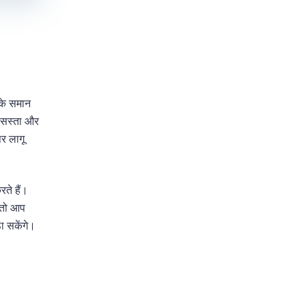
 के समान
 सस्ता और
पर लागू
ते हैं।
 तो आप
ा सकेंगे।