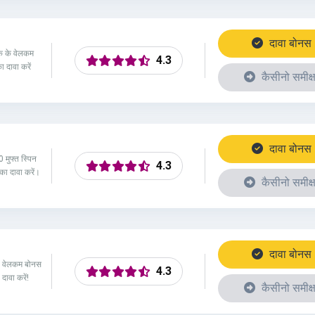
दावा बोनस
 के वेलकम
4.3
 दावा करें
कैसीनो समीक्ष
दावा बोनस
 मुफ्त स्पिन
4.3
का दावा करें।
कैसीनो समीक्ष
दावा बोनस
 वेलकम बोनस
4.3
ावा करें!
कैसीनो समीक्ष