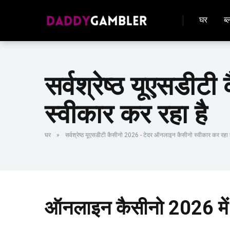
घर
ब्
सर्वश्रेष्ठ यूएसडी
स्वीकार कर रहा है
घर
»
सर्वश्रेष्ठ यूएसडीटी कैसीनो 2026 - टेदर ऑनलाइन कैसीनो स्वीकार कर रहा 
ऑनलाइन कैसीनो 2026 में 