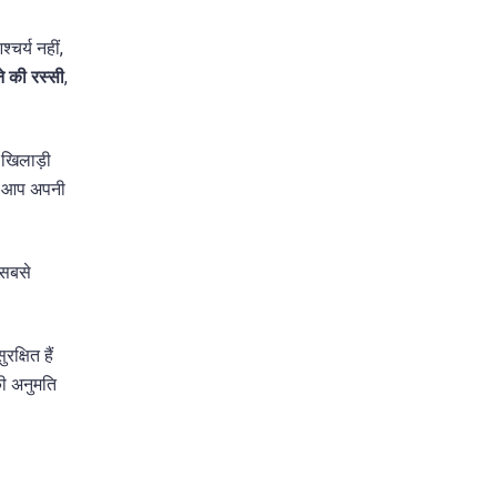
चर्य नहीं,
ने की रस्सी
,
 खिलाड़ी
कि आप अपनी
 सबसे
क्षित हैं
की अनुमति