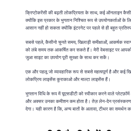
क्रिप्टोकरेंसी की बढ़ती लोकप्रियता के साथ, कई ऑनलाइन कैसीनो ऑ
क्योंकि इस प्रकार के भुगतान निश्चित रूप से उपयोगकर्ताओं क
आसान नहीं हो सकता क्योंकि इंटरनेट पर पहले से ही बहुत प्रतिस्पर
सबसे पहले, कैसीनो चुनते समय, खिलाड़ी समीक्षाओं, आकर्षक स्वागत
को लंबे समय तक आकर्षित कर सकते हैं। मेरी वेबसाइट पर आपको कई
जुआ साइट का उपयोग पूरी सुरक्षा के साथ कर सकें।
एक और पहलू जो व्यावहारिक रूप से सबसे महत्वपूर्ण है और कई खिला
लोकप्रिय लाइसेंस कुराकाओ और माल्टा लाइसेंस हैं।
भुगतान विधि के रूप में यूएसडीटी को स्वीकार करने वाले प्लेटफ़ॉर्
और अक्सर उनका कमीशन कम होता है। तेज़ लेन-देन प्रसंस्करण आ
देगा। यही कारण है कि, अन्य बातों के अलावा, टीथर का समर्थन क