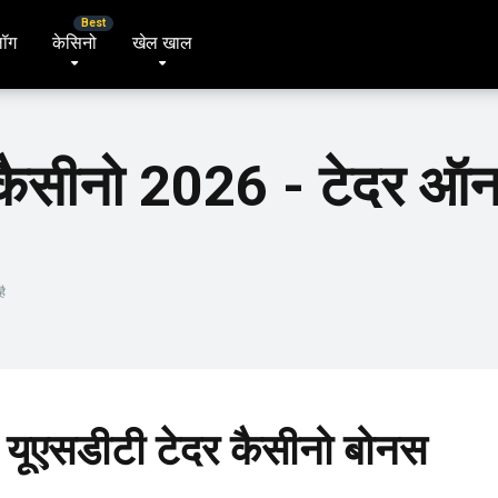
लॉग
केसिनो
खेल खाल
टी कैसीनो 2026 - टेदर 
है
यूएसडीटी टेदर कैसीनो बोनस