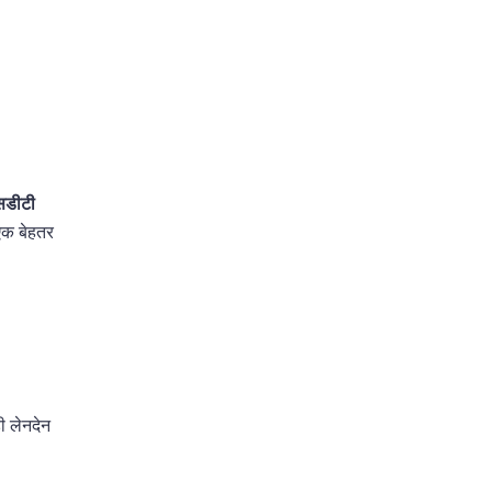
सडीटी
 एक बेहतर
ी लेनदेन