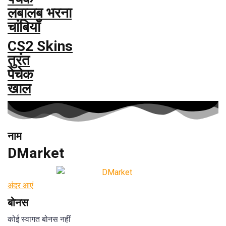
लबालब भरना
चांबियाँ
CS2 Skins
तुरंत
पेचेक
खाल
नाम
DMarket
अंदर आएं
बोनस
कोई स्वागत बोनस नहीं