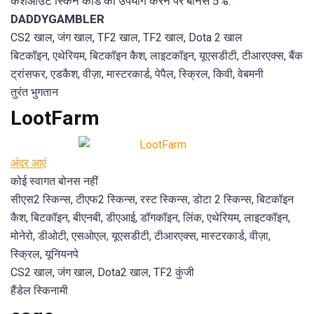
कैशआउट स्किन कोड का उपयोग करने पर बोनस 5%:
DADDYGAMBLER
CS2 खाल, जंग खाल, TF2 खाल, TF2 खाल, Dota 2 खाल
बिटकॉइन, एथेरियम, बिटकॉइन कैश, लाइटकॉइन, यूएसडीटी, टीआरएक्स, बैंक
ट्रांसफर, एडकैश, वीज़ा, मास्टरकार्ड, पेपैल, स्क्रिल, किवी, वेबमनी
तुरंत भुगतान
LootFarm
अंदर आएं
कोई स्वागत बोनस नहीं
सीएस2 स्किन्स, टीएफ2 स्किन्स, रस्ट स्किन्स, डोटा 2 स्किन्स, बिटकॉइन
कैश, बिटकॉइन, बीएनबी, डीएआई, डॉगकॉइन, लिंक, एथेरियम, लाइटकॉइन,
मोनेरो, डीओटी, एसओएल, यूएसडीटी, टीआरएक्स, मास्टरकार्ड, वीज़ा,
स्क्रिल, यूनियनपे
CS2 खाल, जंग खाल, Dota2 खाल, TF2 कुंजी
हैंडेल स्किनामी