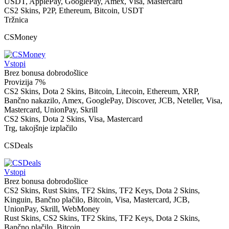
USDT, ApplePay, GooglePay, Amex, Visa, Mastercard
CS2 Skins, P2P, Ethereum, Bitcoin, USDT
Tržnica
CSMoney
Vstopi
Brez bonusa dobrodošlice
Provizija 7%
CS2 Skins, Dota 2 Skins, Bitcoin, Litecoin, Ethereum, XRP,
Bančno nakazilo, Amex, GooglePay, Discover, JCB, Neteller, Visa,
Mastercard, UnionPay, Skrill
CS2 Skins, Dota 2 Skins, Visa, Mastercard
Trg, takojšnje izplačilo
CSDeals
Vstopi
Brez bonusa dobrodošlice
CS2 Skins, Rust Skins, TF2 Skins, TF2 Keys, Dota 2 Skins,
Kinguin, Bančno plačilo, Bitcoin, Visa, Mastercard, JCB,
UnionPay, Skrill, WebMoney
Rust Skins, CS2 Skins, TF2 Skins, TF2 Keys, Dota 2 Skins,
Bančno plačilo, Bitcoin