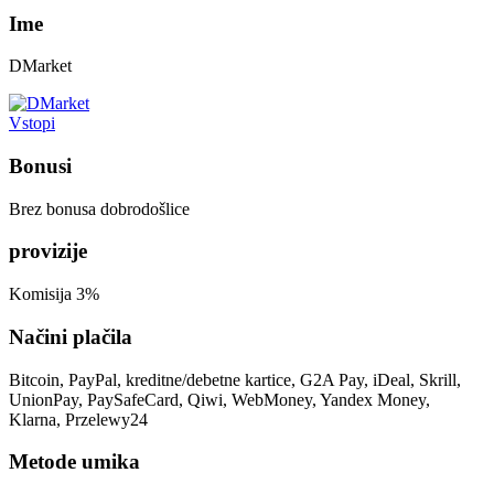
Ime
DMarket
Vstopi
Bonusi
Brez bonusa dobrodošlice
provizije
Komisija 3%
Načini plačila
Bitcoin, PayPal, kreditne/debetne kartice, G2A Pay, iDeal, Skrill,
UnionPay, PaySafeCard, Qiwi, WebMoney, Yandex Money,
Klarna, Przelewy24
Metode umika