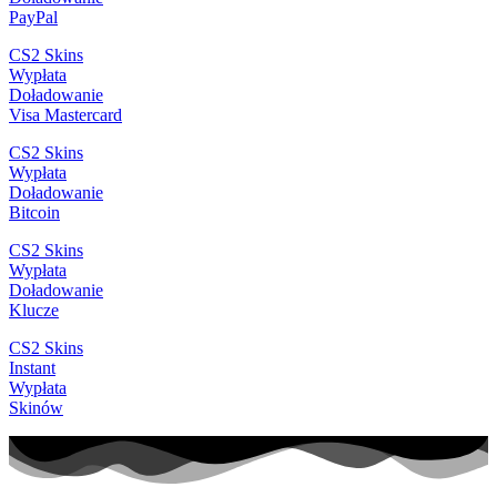
PayPal
CS2 Skins
Wypłata
Doładowanie
Visa Mastercard
CS2 Skins
Wypłata
Doładowanie
Bitcoin
CS2 Skins
Wypłata
Doładowanie
Klucze
CS2 Skins
Instant
Wypłata
Skinów