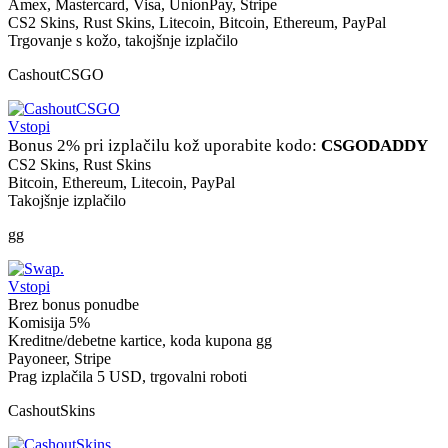
Amex, Mastercard, Visa, UnionPay, Stripe
CS2 Skins, Rust Skins, Litecoin, Bitcoin, Ethereum, PayPal
Trgovanje s kožo, takojšnje izplačilo
CashoutCSGO
Vstopi
Bonus 2% pri izplačilu kož uporabite kodo:
CSGODADDY
CS2 Skins, Rust Skins
Bitcoin, Ethereum, Litecoin, PayPal
Takojšnje izplačilo
gg
Vstopi
Brez bonus ponudbe
Komisija 5%
Kreditne/debetne kartice, koda kupona gg
Payoneer, Stripe
Prag izplačila 5 USD, trgovalni roboti
CashoutSkins