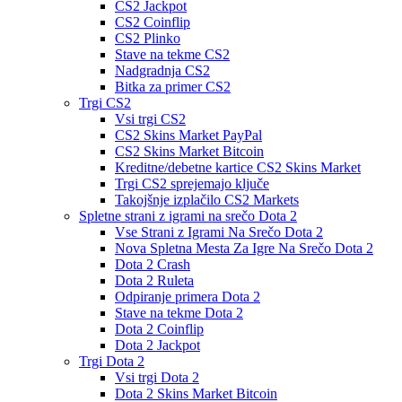
CS2 Jackpot
CS2 Coinflip
CS2 Plinko
Stave na tekme CS2
Nadgradnja CS2
Bitka za primer CS2
Trgi CS2
Vsi trgi CS2
CS2 Skins Market PayPal
CS2 Skins Market Bitcoin
Kreditne/debetne kartice CS2 Skins Market
Trgi CS2 sprejemajo ključe
Takojšnje izplačilo CS2 Markets
Spletne strani z igrami na srečo Dota 2
Vse Strani z Igrami Na Srečo Dota 2
Nova Spletna Mesta Za Igre Na Srečo Dota 2
Dota 2 Crash
Dota 2 Ruleta
Odpiranje primera Dota 2
Stave na tekme Dota 2
Dota 2 Coinflip
Dota 2 Jackpot
Trgi Dota 2
Vsi trgi Dota 2
Dota 2 Skins Market Bitcoin