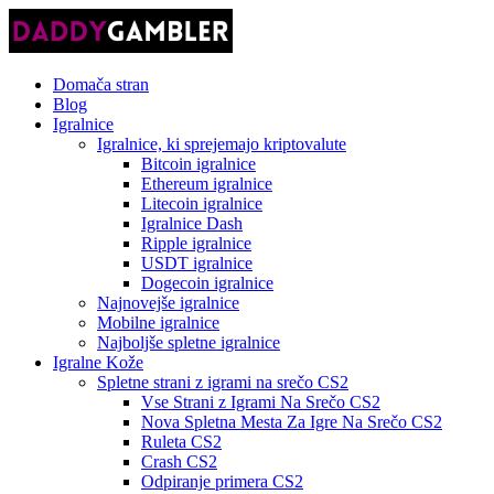
Domača stran
Blog
Igralnice
Igralnice, ki sprejemajo kriptovalute
Bitcoin igralnice
Ethereum igralnice
Litecoin igralnice
Igralnice Dash
Ripple igralnice
USDT igralnice
Dogecoin igralnice
Najnovejše igralnice
Mobilne igralnice
Najboljše spletne igralnice
Igralne Kože
Spletne strani z igrami na srečo CS2
Vse Strani z Igrami Na Srečo CS2
Nova Spletna Mesta Za Igre Na Srečo CS2
Ruleta CS2
Crash CS2
Odpiranje primera CS2