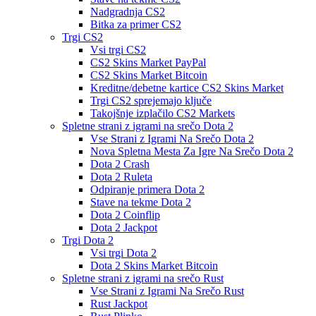
Nadgradnja CS2
Bitka za primer CS2
Trgi CS2
Vsi trgi CS2
CS2 Skins Market PayPal
CS2 Skins Market Bitcoin
Kreditne/debetne kartice CS2 Skins Market
Trgi CS2 sprejemajo ključe
Takojšnje izplačilo CS2 Markets
Spletne strani z igrami na srečo Dota 2
Vse Strani z Igrami Na Srečo Dota 2
Nova Spletna Mesta Za Igre Na Srečo Dota 2
Dota 2 Crash
Dota 2 Ruleta
Odpiranje primera Dota 2
Stave na tekme Dota 2
Dota 2 Coinflip
Dota 2 Jackpot
Trgi Dota 2
Vsi trgi Dota 2
Dota 2 Skins Market Bitcoin
Spletne strani z igrami na srečo Rust
Vse Strani z Igrami Na Srečo Rust
Rust Jackpot