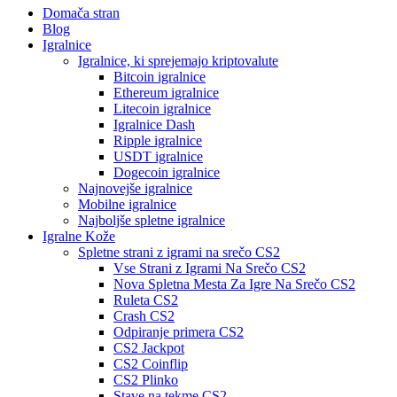
Domača stran
Blog
Igralnice
Igralnice, ki sprejemajo kriptovalute
Bitcoin igralnice
Ethereum igralnice
Litecoin igralnice
Igralnice Dash
Ripple igralnice
USDT igralnice
Dogecoin igralnice
Najnovejše igralnice
Mobilne igralnice
Najboljše spletne igralnice
Igralne Kože
Spletne strani z igrami na srečo CS2
Vse Strani z Igrami Na Srečo CS2
Nova Spletna Mesta Za Igre Na Srečo CS2
Ruleta CS2
Crash CS2
Odpiranje primera CS2
CS2 Jackpot
CS2 Coinflip
CS2 Plinko
Stave na tekme CS2