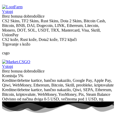
Vstopi
Brez bonusa dobrodošlice
CS2 Skins, TF2 Skins, Rust Skins, Dota 2 Skins, Bitcoin Cash,
Bitcoin, BNB, DAI, Dogecoin, LINK, Ethereum, Litecoin,
Monero, DOT, SOL, USDT, TRX, Mastercard, Visa, Skrill,
UnionPay
CS2 kože, Rust kože, Dota2 kože, TF2 ključi
Trgovanje s kožo
csgo
Vstopi
Brez bonusa dobrodošlice
Komisija 5%
Kreditne/debetne kartice, bančno nakazilo, Google Pay, Apple Pay,
Qiwi, WebMoney, Ethereum, Bitcoin, Skrill, preobleke, kriptovalute
Kreditne/debetne kartice, bančno nakazilo, Qiwi, SEPA, Ethereum,
Bitcoin, kriptovalute, WebMoney, YooMoney, Pix, Steam Balance
Odvisno od načina dviga 0-5 USD, večinoma pod 1 USD, trg