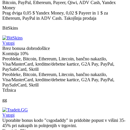
Bitcoin, PayPal, Ethereum, Payeer, Qiwi, ADV Cash, Yandex
Money
Prag dviga 0,05 $ Yandex Money, 0,02 $ Payeer in 1 $ za
Ethereum, PayPal in ADV Cash. Takojšnja prodaja
BitSkins
Vstopi
Brez bonusa dobrodošlice
Komisija 10%
Preobleke, Bitcoin, Ethereum, Litecoin, bančno nakazilo,
Visa/MasterCard, kreditne/debetne kartice, G2A Pay, PayPal,
PaySafeCard, Skrill
Preobleke, Bitcoin, Ethereum, Litecoin, bančno nakazilo,
Visa/MasterCard, kreditne/debetne kartice, G2A Pay, PayPal,
PaySafeCard, Skrill
Tržnica
gg
Vstopi
Uporabite bonus kodo "csgodaddy" in pridobite popust v višini 35-
45% pri nakupih in polnjenjih v trgovini.