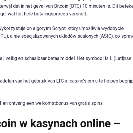
terwijl dat in het geval van Bitcoin (BTC) 10 minuten is. Dit betek
d, wat het hele betalingsproces versnelt.
ykorzystuje on algorytm Scrypt, który umożliwia wydobycie
U), a nie specjalizowanych układów scalonych (ASIC), co spraw
l, veilig en schaalbaar betaalmiddel. Het symbool is L (Latijnse 
delen van het gebruik van LTC in casino's om u te helpen begrij
f en ontvang een welkomstbonus van gratis spins.
coin w kasynach online –