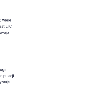
, wiele
est LTC.
 swoje
.
ogii
ipulacji.
ystuje