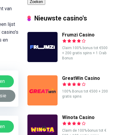
Zoeken
nt van
Nieuwste casino's
n lijst
 casino's
Frumzi Casino
s en
Claim 100% bonus tot €500
+ 200 gratis spins + 1 Crab
Bonus
GreatWin Casino
en
100% Bonus tot €500 + 200
sie
gratis spins
Winota Casino
en
Claim de 100%-bonus tot €