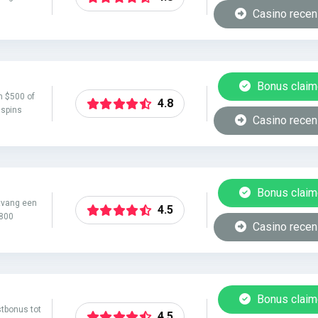
Casino recen
Bonus claim
m $500 of
4.8
 spins
Casino recen
Bonus claim
tvang een
4.5
4800
Casino recen
Bonus claim
tbonus tot
4.5