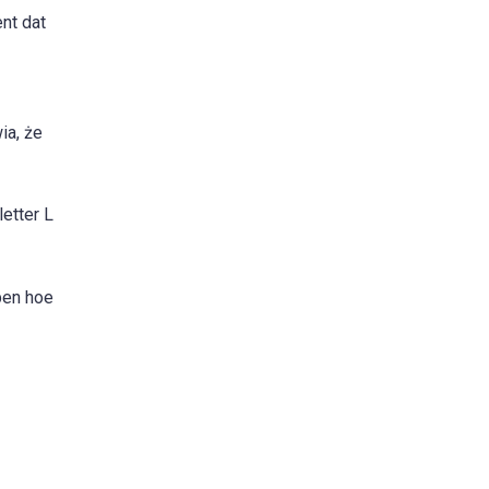
ent dat
ia, że
letter L
pen hoe