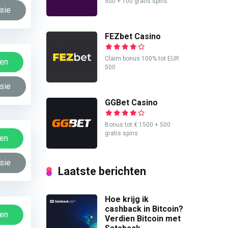
500 + 100 gratis spins
sie
FEZbet Casino
Claim bonus 100% tot EUR
en
500
sie
GGBet Casino
Bonus tot € 1500 + 500
gratis spins
en
sie
Laatste berichten
Hoe krijg ik
cashback in Bitcoin?
en
Verdien Bitcoin met