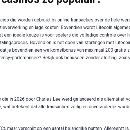
cies die worden gebruikt bij online transacties over de hele wer
actieverwerking en lage kosten. Bovendien wordt Litecoin algeme
t een ideale keuze is voor spelers die volledige controle over 
talingsproces. Bovendien is het doen van stortingen met Litecoi
e dat je bovendien een welkomstbonus van maximaal 200 gratis s
rrency-portemonnee? Bekijk ook bonussen zonder storting, zoals
die in 2026 door Charles Lee werd gelanceerd als alternatief v
, wat betekent dat alle transacties veilig en onveranderlijk word
), maar verschilt op een aantal belangrijke punten. Allereerst is