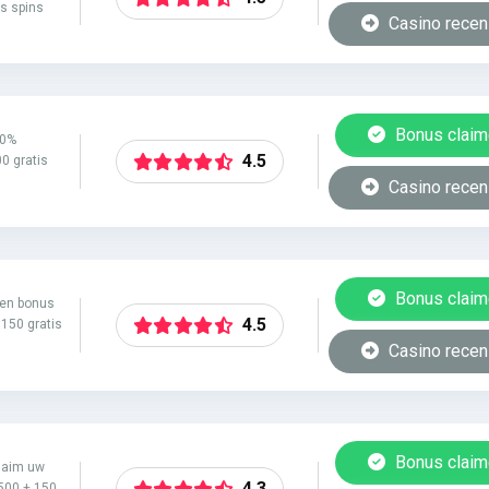
is spins
Casino recen
Bonus claim
00%
4.5
0 gratis
Casino recen
Bonus claim
een bonus
4.5
150 gratis
Casino recen
Bonus claim
laim uw
4.3
500 + 150