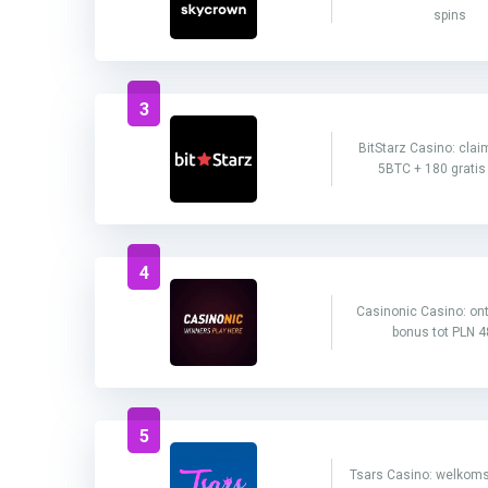
spins
3
BitStarz Casino: clai
5BTC + 180 gratis
4
Casinonic Casino: on
bonus tot PLN 
5
Tsars Casino: welkoms