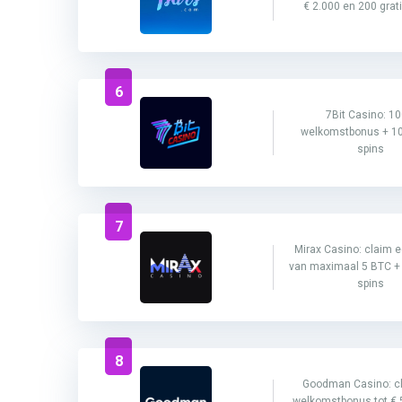
€ 2.000 en 200 grat
6
7Bit Casino: 1
welkomstbonus + 10
spins
7
Mirax Casino: claim 
van maximaal 5 BTC + 
spins
8
Goodman Casino: c
welkomstbonus tot € 