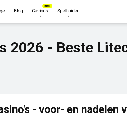
ge
Blog
Casinos
Spelhuiden
's 2026 - Beste Lite
asino's - voor- en nadelen 