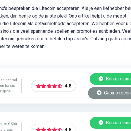
's bespreken die Litecoin accepteren. Als je een liefhebber be
ken, dan ben je op de juiste plek! Ons artikel helpt u de meest
 die Litecoin als betaalmethode accepteren. We hebben voor u ee
sino's die veel spannende spellen en promoties aanbieden. Veel
coin gebruiken om te betalen bij casino's. Ontvang gratis spin
eer te weten te komen!
Bonus claim
aan het rad
4.8
een bonus
s spins.
Casino recen
Bonus claim
 tot € 500
4.8
5 gratis