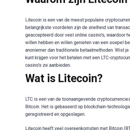
Litecoin is een van de meest populaire cryptocurren
belangrijkste voordelen zijn de snelheid van trans
geaccepteerd door veel online casino's, waardoor he
willen hebben en willen genieten van een soepel be
anoniemer dan traditionele betaalmethoden. Wist j
kunt krijgen voor het betalen met een LTC-cryptocu
casino's ze aanbieden.
Wat is Litecoin?
LTC is een van de toonaangevende cryptocurrencies 
Bitcoin. Het is gebaseerd op blockchain-technologie
geregistreerd en opgeslagen.
Litecoin heeft veel overeenkomsten met Bitcoin (BTC