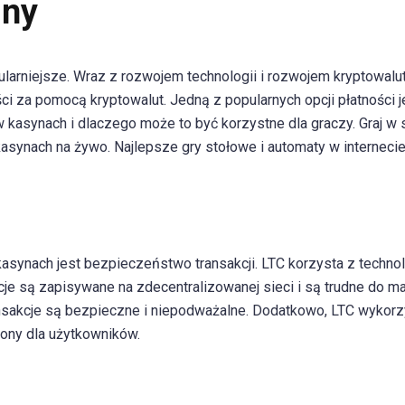
lny
larniejsze. Wraz z rozwojem technologii i rozwojem kryptowalut
i za pomocą kryptowalut. Jedną z popularnych opcji płatności j
 kasynach i dlaczego może to być korzystne dla graczy. Graj w
h kasynach na żywo. Najlepsze gry stołowe i automaty w internecie
kasynach jest bezpieczeństwo transakcji. LTC korzysta z technol
je są zapisywane na zdecentralizowanej sieci i są trudne do man
nsakcje są bezpieczne i niepodważalne. Dodatkowo, LTC wykorz
ony dla użytkowników.