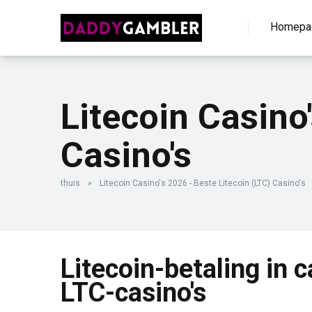
Homepa
Litecoin Casino
Casino's
thuis
»
Litecoin Casino's 2026 - Beste Litecoin (LTC) Casino's
Litecoin-betaling in c
LTC-casino's