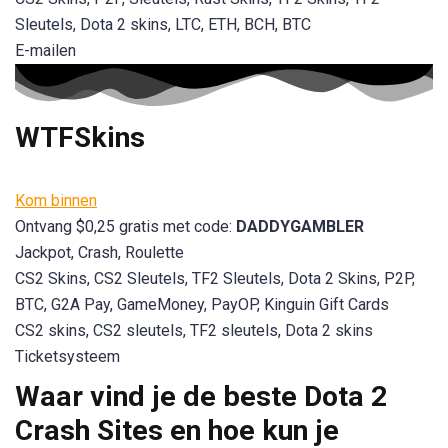
Sleutels, Dota 2 skins, LTC, ETH, BCH, BTC
E-mailen
WTFSkins
Kom binnen
Ontvang $0,25 gratis met code:
DADDYGAMBLER
Jackpot, Crash, Roulette
CS2 Skins, CS2 Sleutels, TF2 Sleutels, Dota 2 Skins, P2P,
BTC, G2A Pay, GameMoney, PayOP, Kinguin Gift Cards
CS2 skins, CS2 sleutels, TF2 sleutels, Dota 2 skins
Ticketsysteem
Waar vind je de beste Dota 2
Crash Sites en hoe kun je