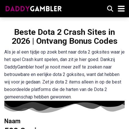
Beste Dota 2 Crash Sites in
2026 | Ontvang Bonus Codes
Als je al een tijdje op zoek bent naar dota 2 goksites waar je
het spel Crash kunt spelen, dan zit je hier goed. Dankzij
DaddyGambler hoef je nooit meer zelf te zoeken naar
betrouwbare en eerlijke dota 2 goksites, want dat hebben
wij voor je gedaan. Zet je dota 2 items alleen in op de best
beoordeelde platforms die de harten van de Dota 2
gemeenschap hebben gewonnen.
Naam