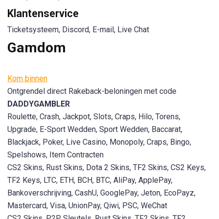
Klantenservice
Ticketsysteem, Discord, E-mail, Live Chat
Gamdom
Kom binnen
Ontgrendel direct Rakeback-beloningen met code
DADDYGAMBLER
Roulette, Crash, Jackpot, Slots, Craps, Hilo, Torens,
Upgrade, E-Sport Wedden, Sport Wedden, Baccarat,
Blackjack, Poker, Live Casino, Monopoly, Craps, Bingo,
Spelshows, Item Contracten
CS2 Skins, Rust Skins, Dota 2 Skins, TF2 Skins, CS2 Keys,
TF2 Keys, LTC, ETH, BCH, BTC, AliPay, ApplePay,
Bankoverschrijving, CashU, GooglePay, Jeton, EcoPayz,
Mastercard, Visa, UnionPay, Qiwi, PSC, WeChat
CS2 Skins, P2P, Sleutels, Rust Skins, TF2 Skins, TF2