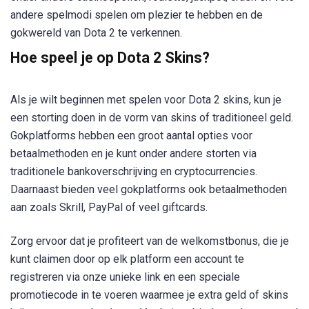
andere spelmodi spelen om plezier te hebben en de
gokwereld van Dota 2 te verkennen.
Hoe speel je op Dota 2 Skins?
Als je wilt beginnen met spelen voor Dota 2 skins, kun je
een storting doen in de vorm van skins of traditioneel geld.
Gokplatforms hebben een groot aantal opties voor
betaalmethoden en je kunt onder andere storten via
traditionele bankoverschrijving en cryptocurrencies.
Daarnaast bieden veel gokplatforms ook betaalmethoden
aan zoals Skrill, PayPal of veel giftcards.
Zorg ervoor dat je profiteert van de welkomstbonus, die je
kunt claimen door op elk platform een account te
registreren via onze unieke link en een speciale
promotiecode in te voeren waarmee je extra geld of skins