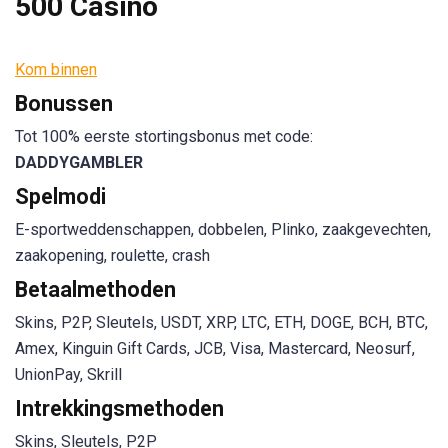
500 Casino
Kom binnen
Bonussen
Tot 100% eerste stortingsbonus met code:
DADDYGAMBLER
Spelmodi
E-sportweddenschappen, dobbelen, Plinko, zaakgevechten,
zaakopening, roulette, crash
Betaalmethoden
Skins, P2P, Sleutels, USDT, XRP, LTC, ETH, DOGE, BCH, BTC,
Amex, Kinguin Gift Cards, JCB, Visa, Mastercard, Neosurf,
UnionPay, Skrill
Intrekkingsmethoden
Skins, Sleutels, P2P