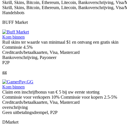
Skrill, Skins, Bitcoin, Ethereum, Litecoin, Bankoverschrijving, Vis
Skrill, Skins, Bitcoin, Ethereum, Litecoin, Bankoverschrijving, Vis
Handelsbots
BUFF Market
Kom binnen
Ruil skins ter waarde van minimaal $1 en ontvang een gratis skin
Commissie 4.5%
Creditcards/betaalkaarten, Visa, Mastercard
Bankoverschrijving, Payoneer
P2P
gg
Kom binnen
Claim een inschrijfbonus van € 5 bij uw eerste storting
Commissie voor verkopers 10% Commissie voor kopers 2.5-5%
Creditcards/betaalkaarten, Visa, Mastercard
overschrijving
Geen uitbetalingsdrempel, P2P
DMarket