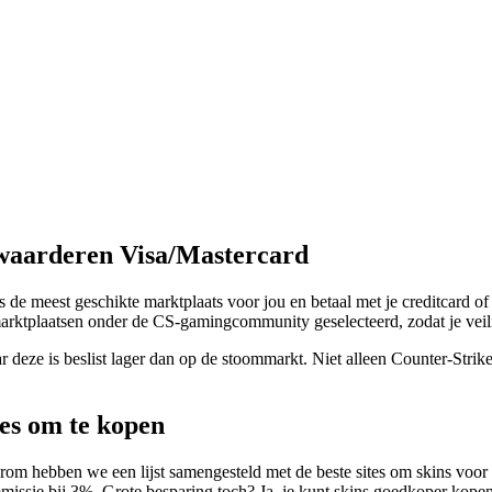
pwaarderen Visa/Mastercard
es de meest geschikte marktplaats voor jou en betaal met je creditcard 
arktplaatsen onder de CS-gamingcommunity geselecteerd, zodat je veili
 deze is beslist lager dan op de stoommarkt. Niet alleen Counter-Strik
tes om te kopen
rom hebben we een lijst samengesteld met de beste sites om skins voor
issie bij 3%. Grote besparing toch? Ja, je kunt skins goedkoper kop