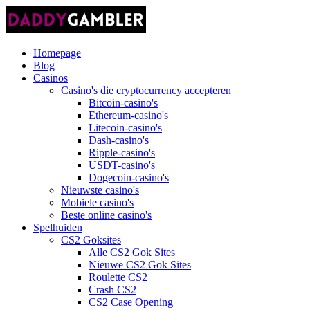
Homepage
Blog
Casinos
Casino's die cryptocurrency accepteren
Bitcoin-casino's
Ethereum-casino's
Litecoin-casino's
Dash-casino's
Ripple-casino's
USDT-casino's
Dogecoin-casino's
Nieuwste casino's
Mobiele casino's
Beste online casino's
Spelhuiden
CS2 Goksites
Alle CS2 Gok Sites
Nieuwe CS2 Gok Sites
Roulette CS2
Crash CS2
CS2 Case Opening