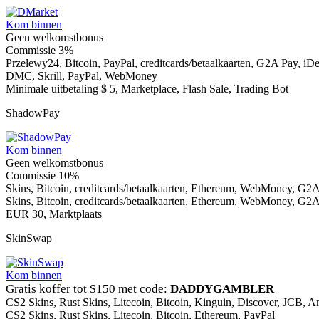
Kom binnen
Geen welkomstbonus
Commissie 3%
Przelewy24, Bitcoin, PayPal, creditcards/betaalkaarten, G2A Pay, 
DMC, Skrill, PayPal, WebMoney
Minimale uitbetaling $ 5, Marketplace, Flash Sale, Trading Bot
ShadowPay
Kom binnen
Geen welkomstbonus
Commissie 10%
Skins, Bitcoin, creditcards/betaalkaarten, Ethereum, WebMoney, G2A
Skins, Bitcoin, creditcards/betaalkaarten, Ethereum, WebMoney, G2A
EUR 30, Marktplaats
SkinSwap
Kom binnen
Gratis koffer tot $150 met code:
DADDYGAMBLER
CS2 Skins, Rust Skins, Litecoin, Bitcoin, Kinguin, Discover, JCB, A
CS2 Skins, Rust Skins, Litecoin, Bitcoin, Ethereum, PayPal