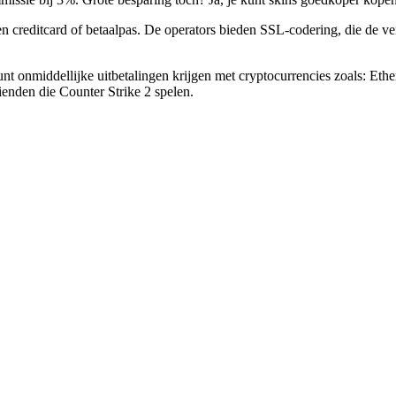
n creditcard of betaalpas. De operators bieden SSL-codering, die de vei
nt onmiddellijke uitbetalingen krijgen met cryptocurrencies zoals: Ethe
rienden die Counter Strike 2 spelen.