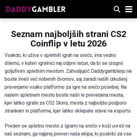
Seznam najboljših strani CS2
Coinflip v letu 2026
Vsakdo, ki uživa v spletnih igrah na srečo, ima vedno
dilemo, v kateri igralnici naj odpre račun, da bi se izognil
goljufivim spletnim mestom. Zahvaljujoč Daddygamblerju ne
boste imeli več nobenih dvomov, saj zaradi naših izkušenj
preverjamo vsako platformo za igre na srečo posebej. Na
našem spletnem mestu boste našli le preverjena mesta,
kjer lahko igrate za CS2 Skins, mesta z najboljšo podporo
strankam in platforme, kjer lahko sklepate stave na esports.
Preden se spletno mesto z igrami na srečo v koži uvrsti na
naš seznam, ga najprej preveri naša ekipa, ki poskrbi za vse