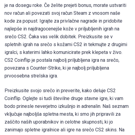
je na dosegu roke. Če želite prejeti bonus, morate ustvariti
nov račun ali povezati svoj račun Steam z vnosom naše
kode za popust. Igrajte za privlačne nagrade in pridobite
najlepše in najdragocenejše kože v priljubljenih igrah na
srečo CS2. Čaka vas velik dobitek. Preizkusite se v
spletnih igrah na srečo s kožami CS2 in tekmujte z drugimi
igralci, s katerimi lahko komunicirate prek klepeta v živo.
CS2 Coinflip je postala najbolj priljubljena igra na srečo,
povezana s Counter-Strike, ki je najbolj priljubljena
prvoosebna strelska igra.
Preizkusite svojo srečo in preverite, kako deluje CS2
Coinflip. Oglejte si tudi številne druge stavne igre, ki vam
bodo prinesle neverjetno izkušnjo in adrenalin. Naš seznam
vključuje najboljša spletna mesta, ki smo jih pripravili za
zaščito naših uporabnikov in celotne skupnosti, ki jo
zanimajo spletne igralnice ali igre na srečo CS2 skins. Na