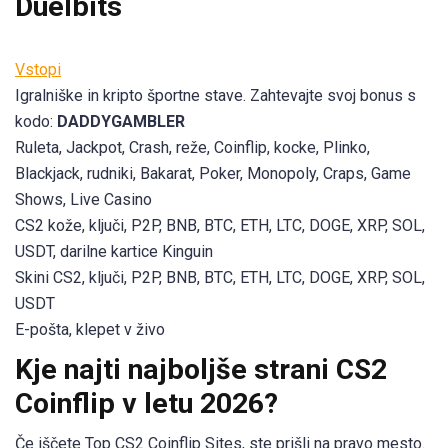
Duelbits
Vstopi
Igralniške in kripto športne stave. Zahtevajte svoj bonus s
kodo:
DADDYGAMBLER
Ruleta, Jackpot, Crash, reže, Coinflip, kocke, Plinko,
Blackjack, rudniki, Bakarat, Poker, Monopoly, Craps, Game
Shows, Live Casino
CS2 kože, ključi, P2P, BNB, BTC, ETH, LTC, DOGE, XRP, SOL,
USDT, darilne kartice Kinguin
Skini CS2, ključi, P2P, BNB, BTC, ETH, LTC, DOGE, XRP, SOL,
USDT
E-pošta, klepet v živo
Kje najti najboljše strani CS2
Coinflip v letu 2026?
Če iščete Top CS2 Coinflip Sites, ste prišli na pravo mesto.