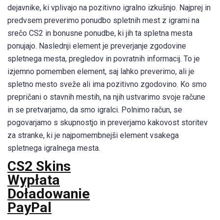
dejavnike, ki vplivajo na pozitivno igralno izkušnjo. Najprej in
predvsem preverimo ponudbo spletnih mest z igrami na
srečo CS2 in bonusne ponudbe, ki jih ta spletna mesta
ponujajo. Naslednji element je preverjanje zgodovine
spletnega mesta, pregledov in povratnih informacij. To je
izjemno pomemben element, saj lahko preverimo, ali je
spletno mesto sveže ali ima pozitivno zgodovino. Ko smo
prepričani o stavnih mestih, na njih ustvarimo svoje račune
in se pretvarjamo, da smo igralci. Polnimo račun, se
pogovarjamo s skupnostjo in preverjamo kakovost storitev
za stranke, ki je najpomembnejši element vsakega
spletnega igralnega mesta.
CS2 Skins
Wypłata
Doładowanie
PayPal