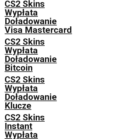
CS2 Skins
Wypłata
Doładowanie
Visa Mastercard
CS2 Skins
Wypłata
Doładowanie
Bitcoin
CS2 Skins
Wypłata
Doładowanie
Klucze
CS2 Skins
Instant
Wypłata