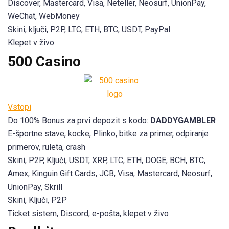
Discover, Mastercard, Visa, Neteller, Neosurf, UnionPay,
WeChat, WebMoney
Skini, ključi, P2P, LTC, ETH, BTC, USDT, PayPal
Klepet v živo
500 Casino
Vstopi
Do 100% Bonus za prvi depozit s kodo:
DADDYGAMBLER
E-športne stave, kocke, Plinko, bitke za primer, odpiranje
primerov, ruleta, crash
Skini, P2P, Ključi, USDT, XRP, LTC, ETH, DOGE, BCH, BTC,
Amex, Kinguin Gift Cards, JCB, Visa, Mastercard, Neosurf,
UnionPay, Skrill
Skini, Ključi, P2P
Ticket sistem, Discord, e-pošta, klepet v živo