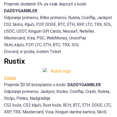
Prejmite dodatnih 5% za vsak depozit s kodo
DADDYGAMBLER
Odpiranje primerov, Bitke primerov, Ruleta, Coinflip, Jackpot
CS2 Skins, Ključi, P2P, DOGE, BTC, ETH, XRP, LTC, TRX, SOL,
USDC, USDT, Kinguin Gift Cards, Neosurf, Neteller,
Mastercard, Visa, PSC, WebMoney, UnionPay
Skini, ključi, P2P, LTC, ETH, BTC, TRX, SOL
Discord, e-pošta, sistem Ticket
Rustix
Vstopi
Prejmite $0.50 brezplačno s kodo:
DADDYGAMBLER
Odpiranje primerov, Jackpot, Kocke, Coinflip, Crash, Ruleta,
Stolpi, Plinko, Nadgradnja
CS2 kože, CS2 ključi, Rust kože, BCH, BTC, ETH, DOGE, LTC,
XRP, TRX, Mastercard, Visa, Kinguin darilne kartice, Skrill,