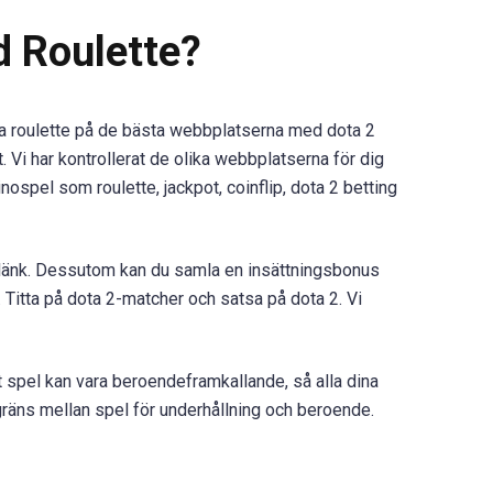
d Roulette?
pela roulette på de bästa webbplatserna med dota 2
Vi har kontrollerat de olika webbplatserna för dig
ospel som roulette, jackpot, coinflip, dota 2 betting
ka länk. Dessutom kan du samla en insättningsbonus
. Titta på dota 2-matcher och satsa på dota 2. Vi
tt spel kan vara beroendeframkallande, så alla dina
gräns mellan spel för underhållning och beroende.