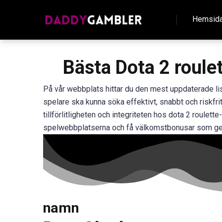
Hemsid
Bästa Dota 2 roule
På vår webbplats hittar du den mest uppdaterade lis
spelare ska kunna söka effektivt, snabbt och riskfr
tillförlitligheten och integriteten hos dota 2 roulet
spelwebbplatserna och få välkomstbonusar som ges 
namn