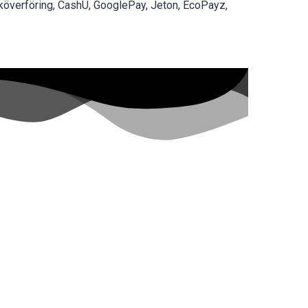
nköverföring, CashU, GooglePay, Jeton, EcoPayz,