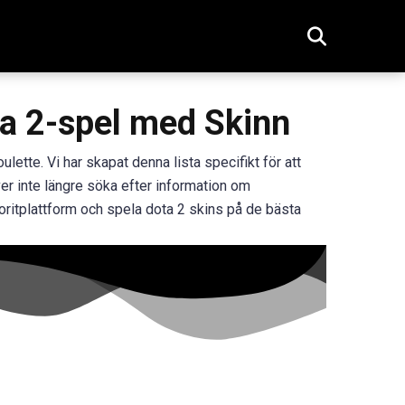
ta 2-spel med Skinn
tte. Vi har skapat denna lista specifikt för att
er inte längre söka efter information om
avoritplattform och spela dota 2 skins på de bästa