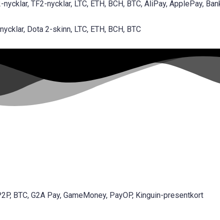
2-nycklar, TF2-nycklar, LTC, ETH, BCH, BTC, AliPay, ApplePay, Ba
-nycklar, Dota 2-skinn, LTC, ETH, BCH, BTC
, P2P, BTC, G2A Pay, GameMoney, PayOP, Kinguin-presentkort