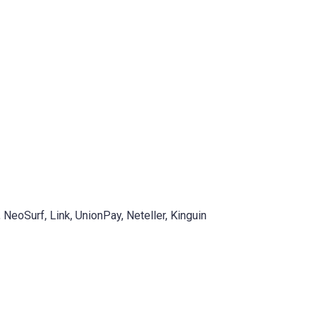
NeoSurf, Link, UnionPay, Neteller, Kinguin