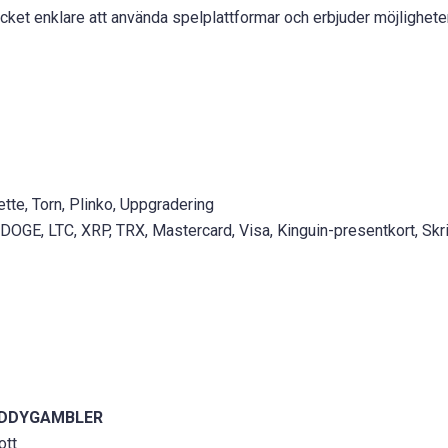
cket enklare att använda spelplattformar och erbjuder möjligheten
lette, Torn, Plinko, Uppgradering
DOGE, LTC, XRP, TRX, Mastercard, Visa, Kinguin-presentkort, Skri
DDYGAMBLER
ott