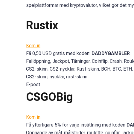
spelplattformar med kryptovalutor, vilket gör det my
Rustix
Kom in
Få 0,50 USD gratis med koden:
DADDYGAMBLER
Fallöppning, Jackpot, Tärningar, Coinflip, Crash, Rou
CS2-skinn, CS2-nycklar, Rust-skinn, BCH, BTC, ETH, 
CS2-skinn, nycklar, rost-skinn
E-post
CSGOBig
Kom in
Få ytterligare 5% för varje insättning med koden
DA
Öppnande av mål, målstrider, roulette, coinflip, jackp