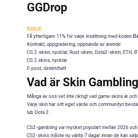
GGDrop
Kom in
Få ytterligare 11% för varje insättning med koden
D
Kontrakt, uppgradering, öppnande av ärende
CS 2-skinn, nycklar, Rust-skinn, Dota2-skinn, ETH, 
CS 2 skins, nycklar
E-post, direktchatt
Vad är Skin Gambling?
Många av oss vet inte riktigt vad game skins är och h
Varje skin har sitt eget värde och communityn bestä
lub Dota 2.
CS2-gambling var mycket populärt mellan 2026 och 20
CS2-skins måste nu vänta 7 dagar innan de kan sälja