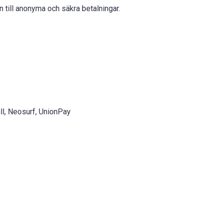
 till anonyma och säkra betalningar.
ll, Neosurf, UnionPay