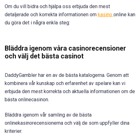
Om du vill bidra och hjälpa oss erbjuda den mest
detaljerade och korrekta informationen om
kasino
online kan
du göra det i några enkla steg:
Bläddra igenom våra casinorecensioner
och välj det bästa casinot
DaddyGambler har en av de bästa katalogerna. Genom att
kombinera vår kunskap och erfarenhet av spelare kan vi
erbjuda den mest korrekta och aktuella informationen om de
bästa onlinecasinon.
Bläddra igenom vår samling av de bästa
onlinekasinorecensionerna och välj de som uppfyller dina
kriterier.