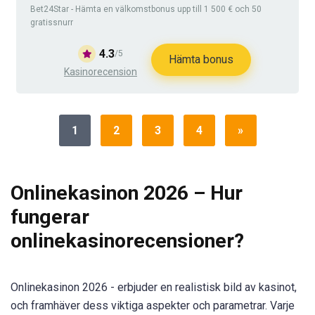
Bet24Star - Hämta en välkomstbonus upp till 1 500 € och 50
gratissnurr
4.3
/5
Hämta bonus
Kasinorecension
1
2
3
4
»
Onlinekasinon 2026 – Hur
fungerar
onlinekasinorecensioner?
Onlinekasinon 2026 - erbjuder en realistisk bild av kasinot,
och framhäver dess viktiga aspekter och parametrar. Varje