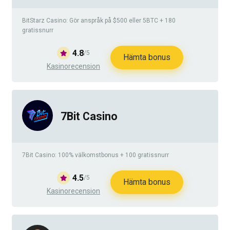
BitStarz Casino: Gör anspråk på $500 eller 5BTC + 180
gratissnurr
4.8
/5
Hämta bonus
Kasinorecension
7Bit Casino
7Bit Casino: 100% välkomstbonus + 100 gratissnurr
4.5
/5
Hämta bonus
Kasinorecension