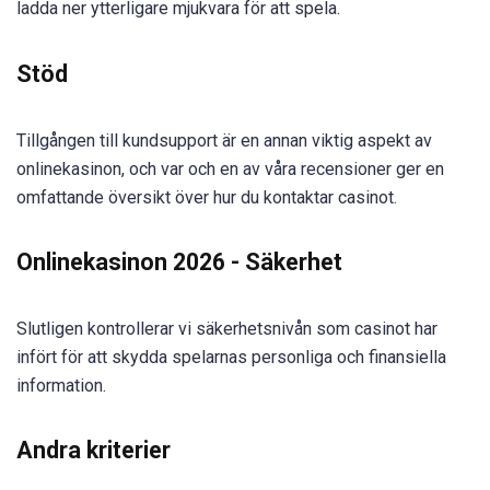
ladda ner ytterligare mjukvara för att spela.
Stöd
Tillgången till kundsupport är en annan viktig aspekt av
onlinekasinon, och var och en av våra recensioner ger en
omfattande översikt över hur du kontaktar casinot.
Onlinekasinon 2026 - Säkerhet
Slutligen kontrollerar vi säkerhetsnivån som casinot har
infört för att skydda spelarnas personliga och finansiella
information.
Andra kriterier