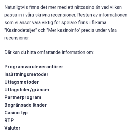
Naturligtvis finns det mer med ett nätcasino än vad vi kan
passa in i våra skrivna recensioner. Resten av informationen
som vi anser vara viktig för spelare finns i flikarna
"Kasinodetaljer" och "Mer kasinoinfo" precis under våra
recensioner.
Där kan du hitta omfattande information om:
Programvaruleverantörer
Insättningsmetoder
Uttagsmetoder
Uttagstider/gränser
Partnerprogram
Begränsade länder
Casino typ
RTP
Valutor