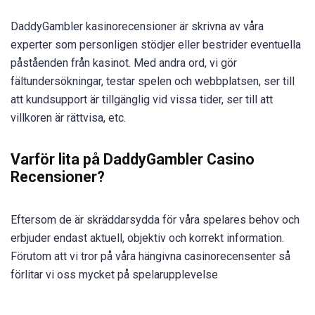
DaddyGambler kasinorecensioner är skrivna av våra
experter som personligen stödjer eller bestrider eventuella
påståenden från kasinot. Med andra ord, vi gör
fältundersökningar, testar spelen och webbplatsen, ser till
att kundsupport är tillgänglig vid vissa tider, ser till att
villkoren är rättvisa, etc.
Varför lita på DaddyGambler Casino
Recensioner?
Eftersom de är skräddarsydda för våra spelares behov och
erbjuder endast aktuell, objektiv och korrekt information.
Förutom att vi tror på våra hängivna casinorecensenter så
förlitar vi oss mycket på spelarupplevelse