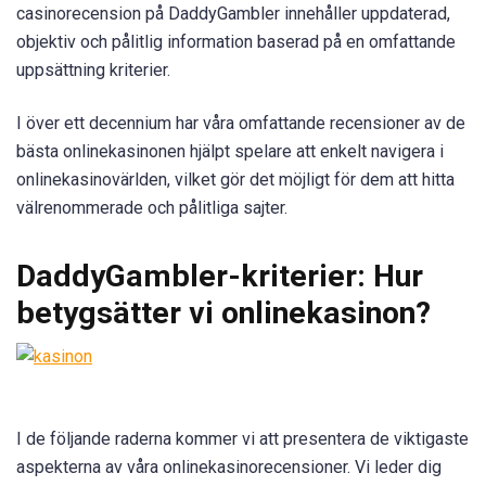
casinorecension på DaddyGambler innehåller uppdaterad,
objektiv och pålitlig information baserad på en omfattande
uppsättning kriterier.
I över ett decennium har våra omfattande recensioner av de
bästa onlinekasinonen hjälpt spelare att enkelt navigera i
onlinekasinovärlden, vilket gör det möjligt för dem att hitta
välrenommerade och pålitliga sajter.
DaddyGambler-kriterier: Hur
betygsätter vi onlinekasinon?
I de följande raderna kommer vi att presentera de viktigaste
aspekterna av våra onlinekasinorecensioner. Vi leder dig