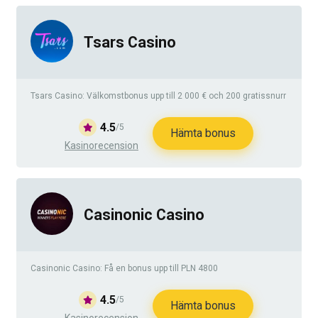
Tsars Casino
Tsars Casino: Välkomstbonus upp till 2 000 € och 200 gratissnurr
4.5
/5
Hämta bonus
Kasinorecension
Casinonic Casino
Casinonic Casino: Få en bonus upp till PLN 4800
4.5
/5
Hämta bonus