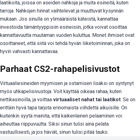
laatikoita, joissa on aseiden nahkoja ja muita esineitä, kuten
tarroja. Nahkojen hinnat vaihtelevat ja muuttuvat kysynnän
mukaan. Jos sinulla on ylimääräistä käteistä, kannattaa
investoida tämäntyyppisiin esineisiin, jotka voivat osoittaa
kannattavuutta muutaman vuoden kuluttua. Monet ihmiset ovat
osoittaneet, että siitä voi tehdä hyvän liiketoiminnan, joka on
hyvin vahvasti kannattavaa.
Parhaat CS2-rahapelisivustot
Virtuaaliesineiden myymisen ja ostamisen lisäksi on syntynyt
myös uhkapelisivustoja. Voit käyttää oikeaa rahaa, kuten
nettikasinoilla, ja voittaa
virtuaaliset nahat tai laatikot
. Se on
erittäin hyvä tapa tarjota erinomaista viihdettä aikuisille. On
kuitenkin syytä mainita, että kaikenlainen pelaaminen voi
aiheuttaa riippuvuutta. Siksi sinun tulisi aina pelata
vastuullisesti, ja jos häviät, sinun tulisi pitää tauko.