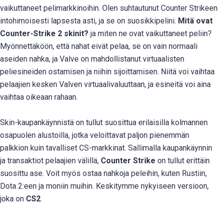
vaikuttaneet pelimarkkinoihin. Olen suhtautunut Counter Strikeen
intohimoisesti lapsesta asti, ja se on suosikkipelini.
Mitä ovat
Counter-Strike 2 skinit?
ja miten ne ovat vaikuttaneet peliin?
Myönnettäköön, että nahat eivät pelaa, se on vain normaali
aseiden nahka, ja Valve on mahdollistanut virtuaalisten
peliesineiden ostamisen ja niihin sijoittamisen. Niitä voi vaihtaa
pelaajien kesken Valven virtuaalivaluuttaan, ja esineitä voi aina
vaihtaa oikeaan rahaan.
Skin-kaupankäynnistä on tullut suosittua erilaisilla kolmannen
osapuolen alustoilla, jotka veloittavat paljon pienemmän
palkkion kuin tavalliset CS-markkinat. Sallimalla kaupankäynnin
ja transaktiot pelaajien välillä,
Counter Strike
on tullut erittäin
suosittu ase. Voit myös ostaa nahkoja peleihin, kuten Rustiin,
Dota 2:een ja moniin muihin. Keskitymme nykyiseen versioon,
joka on
CS2
.