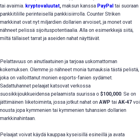
tai avaimia.
kryptovaluutat
,
maksun kanssa
PayPal
tai suoraan
pankkitilille perinteisellä pankkisiirrolla. Counter Striken
markkinat ovat nyt miljardien dollarien arvoiset, ja monet ovat
nähneet pelissä sijoituspotentiaalia. Alla on esimerkkejä siitä,
miltä tällaiset tarrat ja aseiden nahat näyttävät.
Pelattavuus on ainutlaatuinen ja tarjoaa uskomattoman
kokemuksen. Olemme jo nähneet monia turnauksia tästä pelistä,
joka on valloittanut monien esports-fanien sydämet.
Sadattuhannet pelaajat katsovat verkossa
suosikkijoukkueidensa pelaamista suurissa o
$100,000
. Se on
jättimäinen liiketoiminta, jossa jotkut nahat on
AWP
tai
AK-47
voi
nousta jopa kymmenien tai kymmenien tuhansien dollarien
markkinahintaan.
Pelaajat voivat käydä kauppaa kyseisillä esineillä ja avata