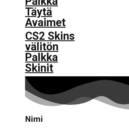
Palkka
Täytä
Avaimet
CS2 Skins
välitön
Palkka
Skinit
Nimi