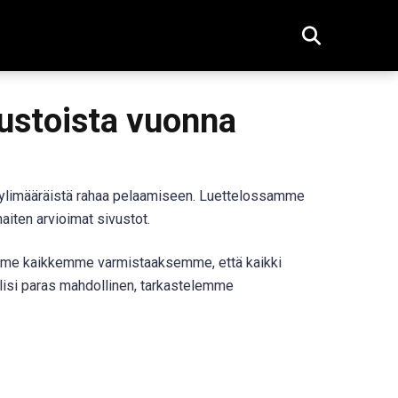
ustoista vuonna
ai ylimääräistä rahaa pelaamiseen. Luettelossamme
aiten arvioimat sivustot.
eemme kaikkemme varmistaaksemme, että kaikki
 olisi paras mahdollinen, tarkastelemme