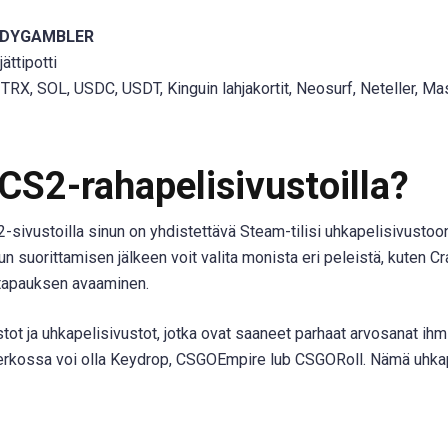
DYGAMBLER
ättipotti
 TRX, SOL, USDC, USDT, Kinguin lahjakortit, Neosurf, Neteller, 
 CS2-rahapelisivustoilla?
ivustoilla sinun on yhdistettävä Steam-tilisi uhkapelisivustoon ja
ksun suorittamisen jälkeen voit valita monista eri peleistä, kuten Cr
2-tapauksen avaaminen.
 ja uhkapelisivustot, jotka ovat saaneet parhaat arvosanat ihmisil
verkossa voi olla Keydrop, CSGOEmpire lub CSGORoll. Nämä uhkap