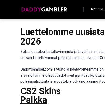
Kotisivu
Luettelomme uusista 
2026
Selaa luetteloa luotettavimmista ja turvallisimmist
on vain luotettavimmat ja turvallisimmat sivustot Co
Daddygambler.com-sivustolla päätavoitteemme on ta
sivustollamme olevat tiedot ovat ajan tasalla, jotta
pelaajapalautteita ja arvosteluja sekä pelaamme itse n
CS2 Skins
Palkka