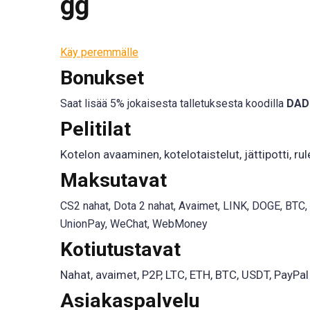
gg
Käy peremmälle
Bonukset
Saat lisää 5% jokaisesta talletuksesta koodilla
DAD
Pelitilat
Kotelon avaaminen, kotelotaistelut, jättipotti, rule
Maksutavat
CS2 nahat, Dota 2 nahat, Avaimet, LINK, DOGE, BTC, 
UnionPay, WeChat, WebMoney
Kotiutustavat
Nahat, avaimet, P2P, LTC, ETH, BTC, USDT, PayPal
Asiakaspalvelu