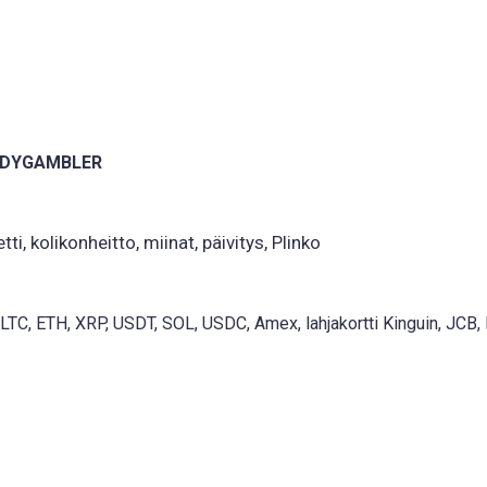
DYGAMBLER
tti, kolikonheitto, miinat, päivitys, Plinko
LTC, ETH, XRP, USDT, SOL, USDC, Amex, lahjakortti Kinguin, JCB, 