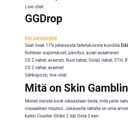
Live-chat
GGDrop
Käy peremmälle
Saat lisää 11% jokaisesta talletuksesta koodilla
DA
Kohteen sopimukset, päivitys, asian avaaminen
CS 2 nahat, avaimet, Rust nahat, Dota2 nahat, ETH, B
CS 2 nahat, avaimet
Sähköposti, live-chat
Mitä on Skin Gamblin
Monet meistä eivät oikeastaan tiedä, mitä pelin naha
visuaalinen muutos. Jokaisella nahalla on oma arvons
kuten Counter Strike 2 lub Dota 2:een.