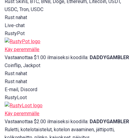
Rust Skins, BTC, BNB, Doge, Ethereum, Litecoin, USDT,
USDC, Tron, USDC
Rust nahat
Live-chat
RustyPot
Käy peremmälle
Vastaanottaa $1.00 ilmaiseksi koodilla:
DADDYGAMBLER
Coinflip, Jackpot
Rust nahat
Rust nahat
E-mail, Discord
RustyLoot
Käy peremmälle
Vastaanottaa $2.00 ilmaiseksi koodilla:
DADDYGAMBLER
Ruletti, kotelotaistelut, kotelon avaaminen, jättipotti,
kolikonheitto, plinko, kaivokset, päivitys