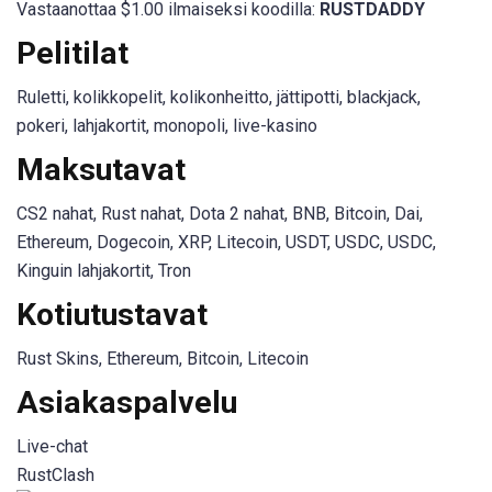
Vastaanottaa $1.00 ilmaiseksi koodilla:
RUSTDADDY
Pelitilat
Ruletti, kolikkopelit, kolikonheitto, jättipotti, blackjack,
pokeri, lahjakortit, monopoli, live-kasino
Maksutavat
CS2 nahat, Rust nahat, Dota 2 nahat, BNB, Bitcoin, Dai,
Ethereum, Dogecoin, XRP, Litecoin, USDT, USDC, USDC,
Kinguin lahjakortit, Tron
Kotiutustavat
Rust Skins, Ethereum, Bitcoin, Litecoin
Asiakaspalvelu
Live-chat
RustClash