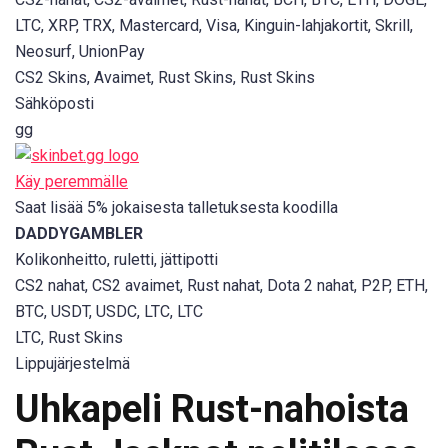
LTC, XRP, TRX, Mastercard, Visa, Kinguin-lahjakortit, Skrill,
Neosurf, UnionPay
CS2 Skins, Avaimet, Rust Skins, Rust Skins
Sähköposti
gg
Käy peremmälle
Saat lisää 5% jokaisesta talletuksesta koodilla
DADDYGAMBLER
Kolikonheitto, ruletti, jättipotti
CS2 nahat, CS2 avaimet, Rust nahat, Dota 2 nahat, P2P, ETH,
BTC, USDT, USDC, LTC, LTC
LTC, Rust Skins
Lippujärjestelmä
Uhkapeli Rust-nahoista