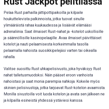
Rust Jackpot pelitilassa
Pelaa Rust parhailla jättipottipaikoilla ja kilpaile
houkuttelevista palkinnoista, jotka tuovat sinulle
ylimääräistä rahaa kuukaudessa ja lisäävät elämääsi
adrenaliinia. Saat ilmaiset Rust-nahat ja -kotelot uskollisille
ja säännöllisille kasinopelaajille. Avaa ilmaiset päivittäiset
kotelot ja nauti pelaamisesta korkeimmalla tasolla
pelaamalla nahoista suosikkipelejäsi varten tai oikealla
rahalla.
Valitse suosittu Rust uhkapelisivusto, joka hyväksyy Rust
nahat talletusmuodoksi. Näin pääset eroon vanhoista
nahoistasi ja saat monia parempia nahkoja. Kokeile myös
skinien pelisivustoja, jotka tarjoavat Rust-kotelon avaamista.
Monilla sivustoilla voit luoda kotelon ja avata sen jälkeen ne
ja kilpailla esineistä yhdessä ystäviesi kanssa.