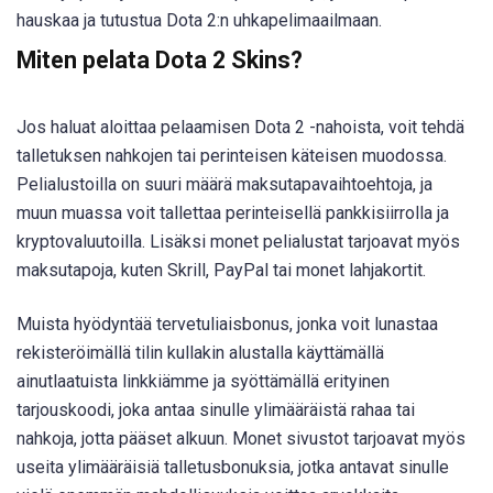
hauskaa ja tutustua Dota 2:n uhkapelimaailmaan.
Miten pelata Dota 2 Skins?
Jos haluat aloittaa pelaamisen Dota 2 -nahoista, voit tehdä
talletuksen nahkojen tai perinteisen käteisen muodossa.
Pelialustoilla on suuri määrä maksutapavaihtoehtoja, ja
muun muassa voit tallettaa perinteisellä pankkisiirrolla ja
kryptovaluutoilla. Lisäksi monet pelialustat tarjoavat myös
maksutapoja, kuten Skrill, PayPal tai monet lahjakortit.
Muista hyödyntää tervetuliaisbonus, jonka voit lunastaa
rekisteröimällä tilin kullakin alustalla käyttämällä
ainutlaatuista linkkiämme ja syöttämällä erityinen
tarjouskoodi, joka antaa sinulle ylimääräistä rahaa tai
nahkoja, jotta pääset alkuun. Monet sivustot tarjoavat myös
useita ylimääräisiä talletusbonuksia, jotka antavat sinulle