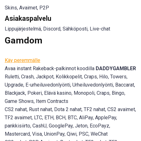
Skins, Avaimet, P2P
Asiakaspalvelu
Lippujärjestelmä, Discord, Sähköposti, Live-chat
Gamdom
Käy peremmälle
Avaa instant Rakeback-palkinnot koodilla
DADDYGAMBLER
Ruletti, Crash, Jackpot, Kolikkopelit, Craps, Hilo, Towers,
Upgrade, E-urheiluvedonlyönti, Urheiluvedonlyönti, Baccarat,
Blackjack, Pokeri, Elävä kasino, Monopoli, Craps, Bingo,
Game Shows, Item Contracts
CS2 nahat, Rust nahat, Dota 2 nahat, TF2 nahat, CS2 avaimet,
TF2 avaimet, LTC, ETH, BCH, BTC, AliPay, ApplePay,
pankkisiirto, CashU, GooglePay, Jeton, EcoPayz,
Mastercard, Visa, UnionPay, Qiwi, PSC, WeChat