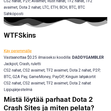
CS2 nahat, P2P, Avaimet, Rust nahat, TF2 nahat, TF2
avaimet, Dota 2 nahat, LTC, ETH, BCH, BTC, BTC
Sähköposti
WTFSkins
Käy peremmälle
Vastaanottaa $0.25 ilmaiseksi koodilla:
DADDYGAMBLER
Jackpot, Crash, ruletti
CS2 nahat, CS2 avaimet, TF2 avaimet, Dota 2 nahat, P2P,
BTC, G2A Pay, GameMoney, PayOP, Kinguin lahjakortit
CS2 nahat, CS2 avaimet, TF2 avaimet, Dota 2 nahat
Lippujärjestelmä
Mistä löytää parhaat Dota 2
Crash Sites ja miten pelata?