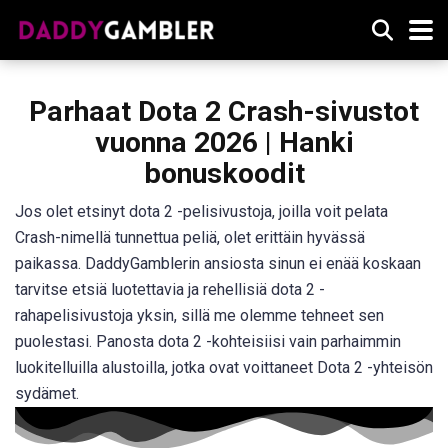
Parhaat Dota 2 Crash-sivustot
vuonna 2026 | Hanki
bonuskoodit
Jos olet etsinyt dota 2 -pelisivustoja, joilla voit pelata
Crash-nimellä tunnettua peliä, olet erittäin hyvässä
paikassa. DaddyGamblerin ansiosta sinun ei enää koskaan
tarvitse etsiä luotettavia ja rehellisiä dota 2 -
rahapelisivustoja yksin, sillä me olemme tehneet sen
puolestasi. Panosta dota 2 -kohteisiisi vain parhaimmin
luokitelluilla alustoilla, jotka ovat voittaneet Dota 2 -yhteisön
sydämet.