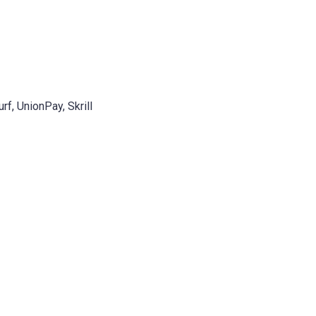
f, UnionPay, Skrill