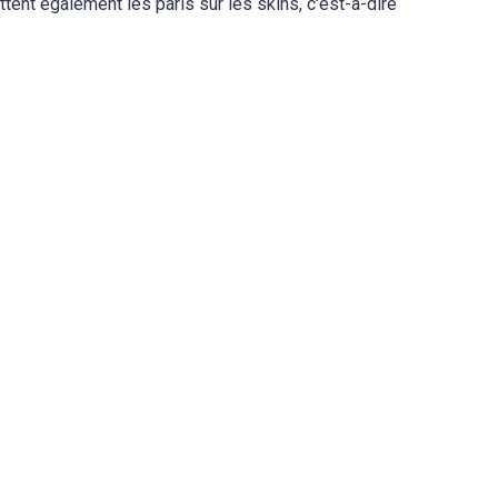
ent également les paris sur les skins, c'est-à-dire