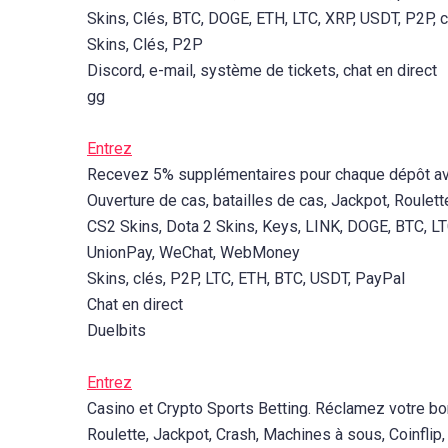
Skins, Clés, BTC, DOGE, ETH, LTC, XRP, USDT, P2P, c
Skins, Clés, P2P
Discord, e-mail, système de tickets, chat en direct
gg
Entrez
Recevez 5% supplémentaires pour chaque dépôt a
Ouverture de cas, batailles de cas, Jackpot, Roulette
CS2 Skins, Dota 2 Skins, Keys, LINK, DOGE, BTC, LTC
UnionPay, WeChat, WebMoney
Skins, clés, P2P, LTC, ETH, BTC, USDT, PayPal
Chat en direct
Duelbits
Entrez
Casino et Crypto Sports Betting. Réclamez votre bo
Roulette, Jackpot, Crash, Machines à sous, Coinflip,