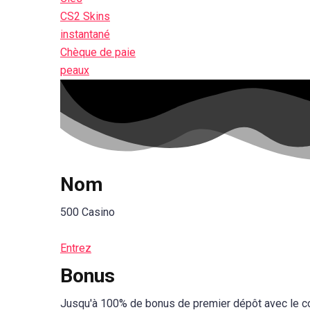
CS2 Skins
instantané
Chèque de paie
peaux
Nom
500 Casino
Entrez
Bonus
Jusqu'à 100% de bonus de premier dépôt avec le c