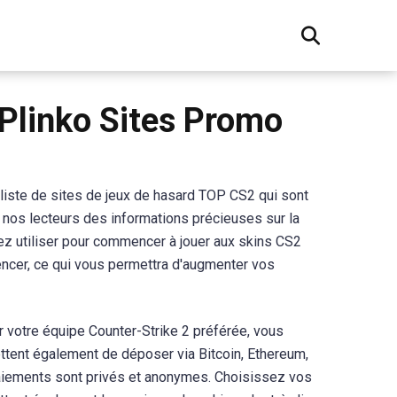
Plinko Sites Promo
 liste de sites de jeux de hasard TOP CS2 qui sont
 nos lecteurs des informations précieuses sur la
ez utiliser pour commencer à jouer aux skins CS2
mencer, ce qui vous permettra d'augmenter vos
ur votre équipe Counter-Strike 2 préférée, vous
ettent également de déposer via Bitcoin, Ethereum,
s paiements sont privés et anonymes. Choisissez vos