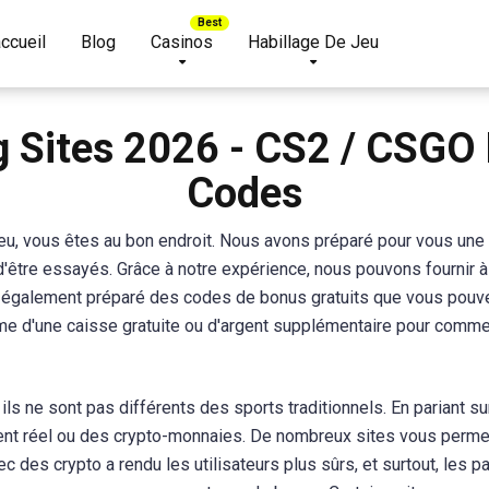
ccueil
Blog
Casinos
Habillage De Jeu
 Sites 2026 - CS2 / CSGO 
Codes
jeu, vous êtes au bon endroit. Nous avons préparé pour vous une
'être essayés. Grâce à notre expérience, nous pouvons fournir à
ons également préparé des codes de bonus gratuits que vous pouv
forme d'une caisse gratuite ou d'argent supplémentaire pour com
ls ne sont pas différents des sports traditionnels. En pariant s
argent réel ou des crypto-monnaies. De nombreux sites vous perm
c des crypto a rendu les utilisateurs plus sûrs, et surtout, le