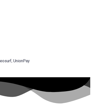
Neosurf, UnionPay