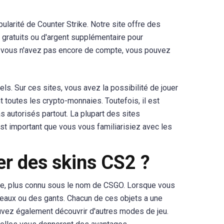
ularité de Counter Strike. Notre site offre des
is gratuits ou d'argent supplémentaire pour
i vous n'avez pas encore de compte, vous pouvez
els. Sur ces sites, vous avez la possibilité de jouer
t toutes les crypto-monnaies. Toutefois, il est
as autorisés partout. La plupart des sites
 est important que vous vous familiarisiez avec les
er des skins CS2 ?
nsive, plus connu sous le nom de CSGO. Lorsque vous
teaux ou des gants. Chacun de ces objets a une
ouvez également découvrir d'autres modes de jeu.