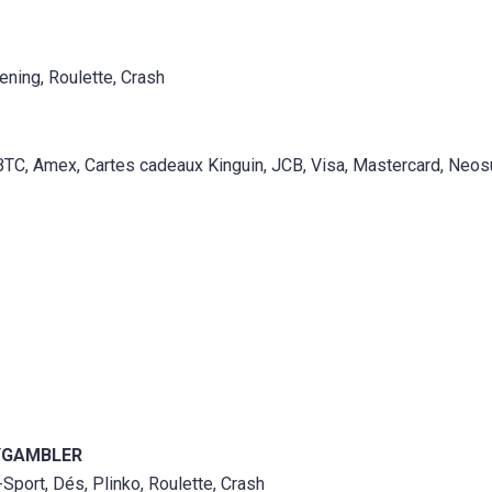
ening, Roulette, Crash
TC, Amex, Cartes cadeaux Kinguin, JCB, Visa, Mastercard, Neosur
YGAMBLER
-Sport, Dés, Plinko, Roulette, Crash