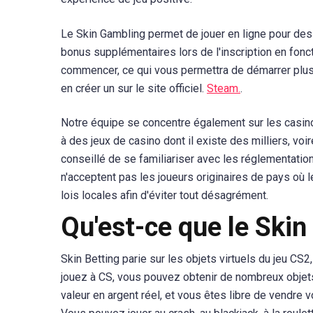
Le Skin Gambling permet de jouer en ligne pour des o
bonus supplémentaires lors de l'inscription en foncti
commencer, ce qui vous permettra de démarrer plus
en créer un sur le site officiel.
Steam.
.
Notre équipe se concentre également sur les casinos 
à des jeux de casino dont il existe des milliers, vo
conseillé de se familiariser avec les réglementations
n'acceptent pas les joueurs originaires de pays où le
lois locales afin d'éviter tout désagrément.
Qu'est-ce que le Ski
Skin Betting parie sur les objets virtuels du jeu C
jouez à CS, vous pouvez obtenir de nombreux objets
valeur en argent réel, et vous êtes libre de vendre