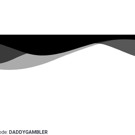
ode:
DADDYGAMBLER