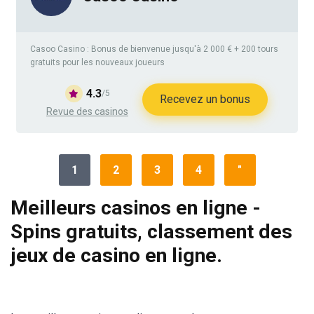
Casoo Casino : Bonus de bienvenue jusqu'à 2 000 € + 200 tours
gratuits pour les nouveaux joueurs
4.3
/5
Recevez un bonus
Revue des casinos
1
2
3
4
"
Meilleurs casinos en ligne -
Spins gratuits, classement des
jeux de casino en ligne.