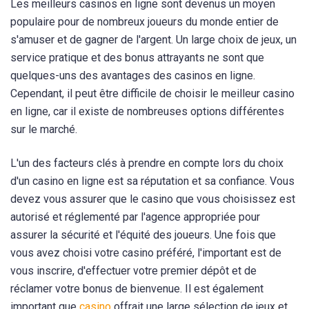
Les meilleurs casinos en ligne sont devenus un moyen
populaire pour de nombreux joueurs du monde entier de
s'amuser et de gagner de l'argent. Un large choix de jeux, un
service pratique et des bonus attrayants ne sont que
quelques-uns des avantages des casinos en ligne.
Cependant, il peut être difficile de choisir le meilleur casino
en ligne, car il existe de nombreuses options différentes
sur le marché.
L'un des facteurs clés à prendre en compte lors du choix
d'un casino en ligne est sa réputation et sa confiance. Vous
devez vous assurer que le casino que vous choisissez est
autorisé et réglementé par l'agence appropriée pour
assurer la sécurité et l'équité des joueurs. Une fois que
vous avez choisi votre casino préféré, l'important est de
vous inscrire, d'effectuer votre premier dépôt et de
réclamer votre bonus de bienvenue. Il est également
important que
casino
offrait une large sélection de jeux et