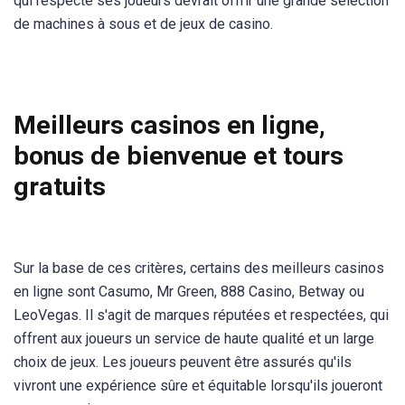
qui respecte ses joueurs devrait offrir une grande sélection
de machines à sous et de jeux de casino.
Meilleurs casinos en ligne,
bonus de bienvenue et tours
gratuits
Sur la base de ces critères, certains des meilleurs casinos
en ligne sont Casumo, Mr Green, 888 Casino, Betway ou
LeoVegas. Il s'agit de marques réputées et respectées, qui
offrent aux joueurs un service de haute qualité et un large
choix de jeux. Les joueurs peuvent être assurés qu'ils
vivront une expérience sûre et équitable lorsqu'ils joueront