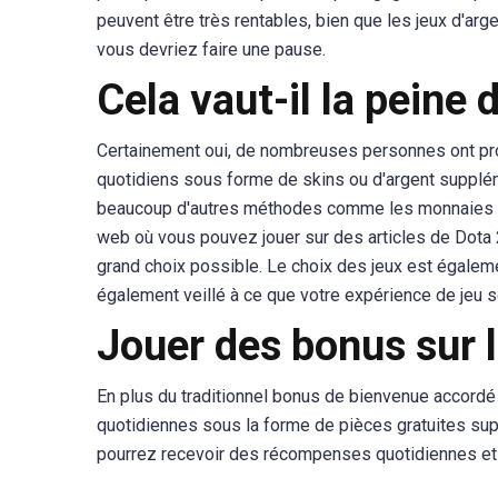
peuvent être très rentables, bien que les jeux d'ar
vous devriez faire une pause.
Cela vaut-il la peine 
Certainement oui, de nombreuses personnes ont pr
quotidiens sous forme de skins ou d'argent supplé
beaucoup d'autres méthodes comme les monnaies virt
web où vous pouvez jouer sur des articles de Dota 2
grand choix possible. Le choix des jeux est égalem
également veillé à ce que votre expérience de jeu s
Jouer des bonus sur l
En plus du traditionnel bonus de bienvenue accordé
quotidiennes sous la forme de pièces gratuites suppl
pourrez recevoir des récompenses quotidiennes et p