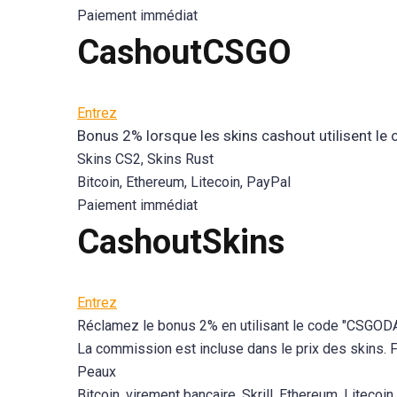
Paiement immédiat
CashoutCSGO
Entrez
Bonus 2% lorsque les skins cashout utilisent le 
Skins CS2, Skins Rust
Bitcoin, Ethereum, Litecoin, PayPal
Paiement immédiat
CashoutSkins
Entrez
Réclamez le bonus 2% en utilisant le code "CSGO
La commission est incluse dans le prix des skins. Fr
Peaux
Bitcoin, virement bancaire, Skrill, Ethereum, Litecoin