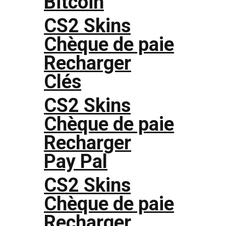
Bitcoin
CS2 Skins
Chèque de paie
Recharger
Clés
CS2 Skins
Chèque de paie
Recharger
Pay Pal
CS2 Skins
Chèque de paie
Recharger