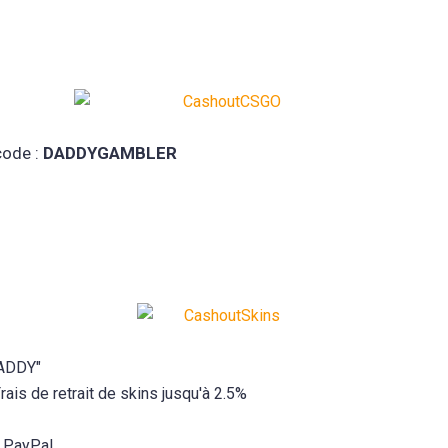
code :
DADDYGAMBLER
DADDY"
ais de retrait de skins jusqu'à 2.5%
, PayPal