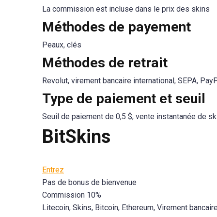
La commission est incluse dans le prix des skins
Méthodes de payement
Peaux, clés
Méthodes de retrait
Revolut, virement bancaire international, SEPA, PayPa
Type de paiement et seuil
Seuil de paiement de 0,5 $, vente instantanée de sk
BitSkins
Entrez
Pas de bonus de bienvenue
Commission 10%
Litecoin, Skins, Bitcoin, Ethereum, Virement bancair