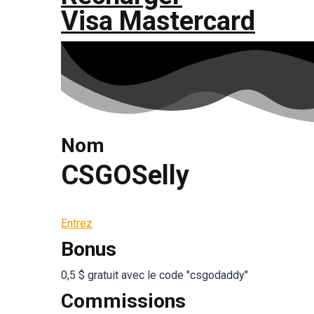
Visa Mastercard
Nom
CSGOSelly
Entrez
Bonus
0,5 $ gratuit avec le code "csgodaddy"
Commissions