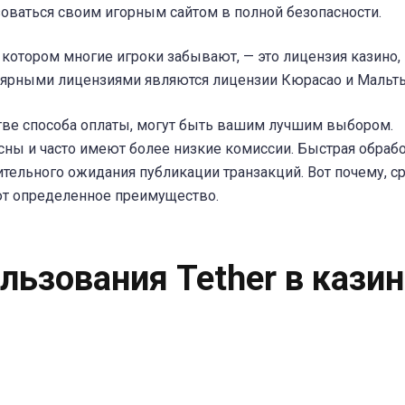
оваться своим игорным сайтом в полной безопасности.
котором многие игроки забывают, — это лицензия казино,
лярными лицензиями являются лицензии Кюрасао и Мальт
ве способа оплаты, могут быть вашим лучшим выбором.
ны и часто имеют более низкие комиссии. Быстрая обраб
ительного ожидания публикации транзакций. Вот почему, с
ют определенное преимущество.
ьзования Tether в кази