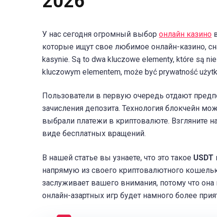
2026
У нас сегодня огромный выбор
онлайн казино
в
которые ищут свое любимое онлайн-казино, сн
kasynie. Są to dwa kluczowe elementy, które są n
kluczowym elementem, może być prywatność użytko
Пользователи в первую очередь отдают предпо
зачисления депозита. Технология блокчейн мо
выбрали платежи в криптовалюте. Взгляните на
виде бесплатных вращений.
В нашей статье вы узнаете, что это такое
USDT
напрямую из своего криптовалютного кошелька н
заслуживает вашего внимания, потому что она 
онлайн-азартных игр будет намного более при