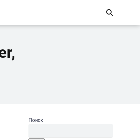
r,
Поиск