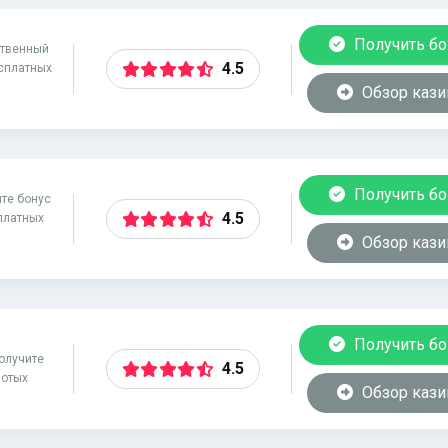
Получить бо
ственный
4.5
есплатных
Обзор кази
Получить бо
ите бонус
4.5
платных
Обзор кази
Получить бо
Получите
4.5
лотых
Обзор кази