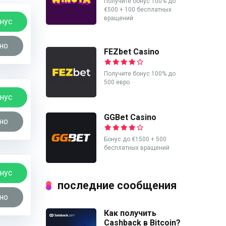
Получите бонус 100% до
€500 + 100 бесплатных
вращений
нус
но
FEZbet Casino
Получите бонус 100% до
500 евро
нус
GGBet Casino
но
Бонус до €1500 + 500
бесплатных вращений
нус
последние сообщения
но
Как получить
Cashback в Bitcoin?