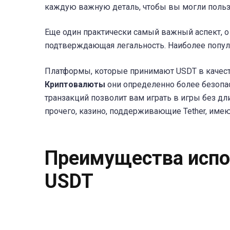
каждую важную деталь, чтобы вы могли польз
Еще один практически самый важный аспект, о 
подтверждающая легальность. Наиболее попу
Платформы, которые принимают USDT в качест
Криптовалюты
они определенно более безопас
транзакций позволит вам играть в игры без дл
прочего, казино, поддерживающие Tether, име
Преимущества испол
USDT