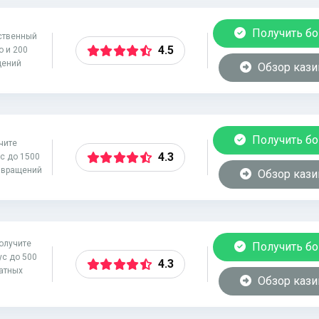
Получить бо
тственный
4.5
о и 200
щений
Обзор кази
Получить бо
учите
4.3
с до 1500
х вращений
Обзор кази
олучите
Получить бо
ус до 500
4.3
латных
Обзор кази