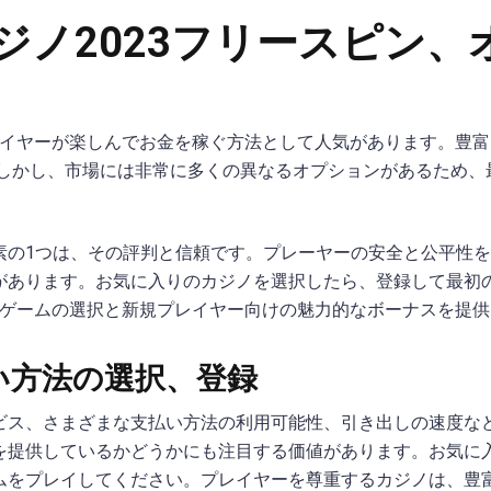
ジノ2023フリースピン、
レイヤーが楽しんでお金を稼ぐ方法として人気があります。豊
。しかし、市場には非常に多くの異なるオプションがあるため、
素の1つは、その評判と信頼です。プレーヤーの安全と公平性
があります。お気に入りのカジノを選択したら、登録して最初の
ゲームの選択と新規プレイヤー向けの魅力的なボーナスを提供
い方法の選択、登録
ビス、さまざまな支払い方法の利用可能性、引き出しの速度な
を提供しているかどうかにも注目する価値があります。お気に
ムをプレイしてください。プレイヤーを尊重するカジノは、豊富