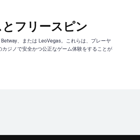
スとフリースピン
Betway、または LeoVegas。これらは、プレーヤ
のカジノで安全かつ公正なゲーム体験をすることが