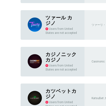
ツァール カ
ジノ
ツァーリ・
Users from United
States are not accepted
カジノニック
カジノ
Casinon
Users from United
States are not accepted
カツベットカ
ジノ
KatsuBe
Users from United