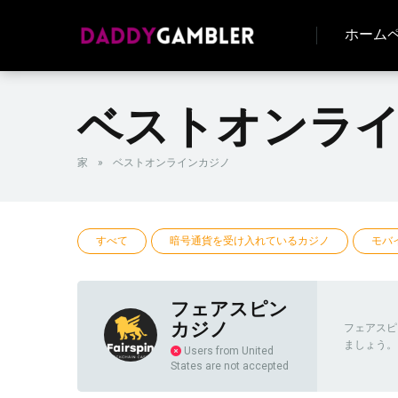
ホーム
ベストオンラ
家
»
ベストオンラインカジノ
すべて
暗号通貨を受け入れているカジノ
モバ
フェアスピン
カジノ
フェアスピ
ましょう。
Users from United
States are not accepted