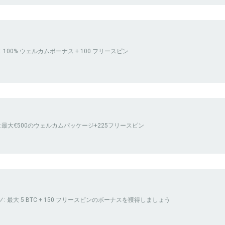
ノ: 100% ウェルカムボーナス + 100 フリースピン
ノ:最大€500のウェルカムパッケージ+225フリースピン
カジノ: 最大 5 BTC + 150 フリースピンのボーナスを獲得しましょう