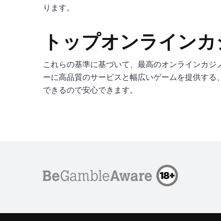
ります。
トップオンラインカ
これらの基準に基づいて、最高のオンラインカジノには次のも
ーに高品質のサービスと幅広いゲームを提供する
できるので安心できます。