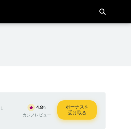
ボーナスを
4.8
/5
求し
受け取る
カジノレビュー