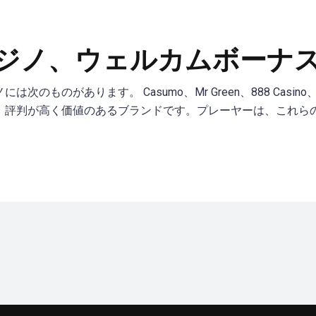
ジノ、ウェルカムボーナ
のがあります。 Casumo、Mr Green、888 Casino、
、評判が高く価値のあるブランドです。プレーヤーは、これら