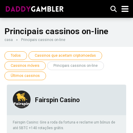
Principais cassinos on-line
casa
»
Principais cassinos on-line
Todos
Cassinos que aceitam criptomoedas
Cassinos móveis
Principais cassinos on-line
Últimos cassinos
Fairspin Casino
Fairspin Casino: Gire a roda da fortuna e reclame um bónus de
até 5BTC +140 rotações grátis.