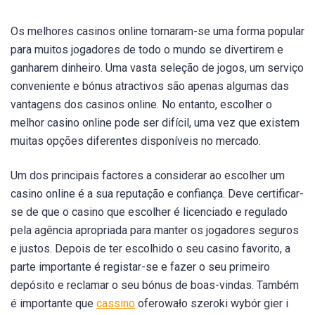
Os melhores casinos online tornaram-se uma forma popular
para muitos jogadores de todo o mundo se divertirem e
ganharem dinheiro. Uma vasta seleção de jogos, um serviço
conveniente e bónus atractivos são apenas algumas das
vantagens dos casinos online. No entanto, escolher o
melhor casino online pode ser difícil, uma vez que existem
muitas opções diferentes disponíveis no mercado.
Um dos principais factores a considerar ao escolher um
casino online é a sua reputação e confiança. Deve certificar-
se de que o casino que escolher é licenciado e regulado
pela agência apropriada para manter os jogadores seguros
e justos. Depois de ter escolhido o seu casino favorito, a
parte importante é registar-se e fazer o seu primeiro
depósito e reclamar o seu bónus de boas-vindas. Também
é importante que
cassino
oferowało szeroki wybór gier i