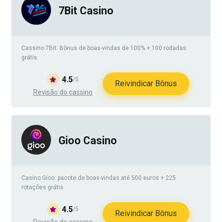
7Bit Casino
Cassino 7Bit: Bônus de boas-vindas de 100% + 100 rodadas
grátis
4.5
/5
Reivindicar Bônus
Revisão do cassino
Gioo Casino
Casino Gioo: pacote de boas-vindas até 500 euros + 225
rotações grátis
4.5
/5
Reivindicar Bônus