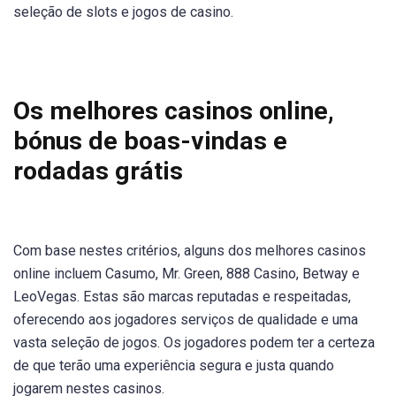
seleção de slots e jogos de casino.
Os melhores casinos online,
bónus de boas-vindas e
rodadas grátis
Com base nestes critérios, alguns dos melhores casinos
online incluem Casumo, Mr. Green, 888 Casino, Betway e
LeoVegas. Estas são marcas reputadas e respeitadas,
oferecendo aos jogadores serviços de qualidade e uma
vasta seleção de jogos. Os jogadores podem ter a certeza
de que terão uma experiência segura e justa quando
jogarem nestes casinos.