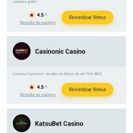
rodadas grátis
4.5
/5
Reivindicar Bônus
Revisão do cassino
Casinonic Casino
Cassino Casinonic: receba um bônus de até PLN 4800
4.5
/5
Reivindicar Bônus
Revisão do cassino
KatsuBet Casino