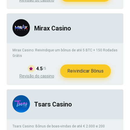
Revisão do cassino
Mirax Casino
Mirax Casino: Reivindique um bônus de até 5 BTC + 150 Rodadas
Grátis
4.5
/5
Reivindicar Bônus
Revisão do cassino
Tsars Casino
Tsars Casino: Bônus de boas-vindas de até € 2.000 e 200