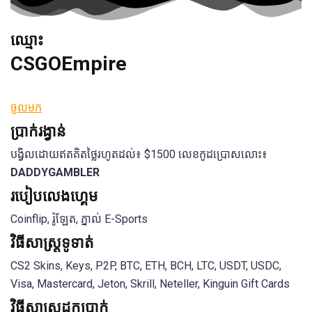
ឈ្មោះ
CSGOEmpire
ចូលមក
ប្រាក់រង្វាន់
បង្វិលដោយឥតគិតថ្លៃរហូតដល់៖ $1500 លេខកូដប្រោសលោះ៖
DADDYGAMBLER
របៀបលេងហ្គេម
Coinflip, រ៉ូឡែត, ភ្នាល់ E-Sports
វិធីសាស្រ្តទូទាត់
CS2 Skins, Keys, P2P, BTC, ETH, BCH, LTC, USDT, USDC,
Visa, Mastercard, Jeton, Skrill, Neteller, Kinguin Gift Cards
វិធីសាស្រ្តដកប្រាក់