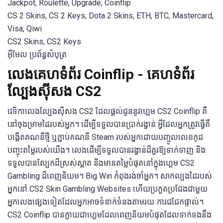
Jackpot, Roulette, Upgrade, Coinflip
CS 2 Skins, CS 2 Keys, Dota 2 Skins, ETH, BTC, Mastercard,
Visa, Qiwi
CS2 Skins, CS2 Keys
អ៊ីមែល ប្រព័ន្ធសំបុត្រ
លេងគេហទំព័រ Coinflip - គេហទំព័រ
ល្បែងស៊ីសង CS2
វេទិកាលេងល្បែងស៊ីសង CS2 ដែលផ្តល់ជូននូវហ្គេម CS2 Coinflip គឺ
នៅចុងម្រាមដៃរបស់អ្នក។ ដើម្បីទទួលបានប្រាក់រង្វាន់ អ្វីដែលអ្នកត្រូវធ្វើគឺ
បង្កើតគណនីថ្មី ឬភ្ជាប់គណនី Steam របស់អ្នកដោយបញ្ចូលលេខកូដ
បញ្ចុះតម្លៃរបស់យើង។ លេងដើម្បីទទួលបានរង្វាន់ដ៏គួរឱ្យទាក់ទាញ និង
ទទួលបានស្បែកដ៏ស្រស់ស្អាត និងមានតម្លៃបំផុតនៅក្នុងហ្គេម CS2
Gambling ដ៏ពេញនិយម។ Big Win កំពុងរង់ចាំអ្នក។ សាកល្បងដៃរបស់
អ្នកនៅ CS2 Skin Gambling Websites ហើយប្រកួតប្រជែងជាមួយ
អ្នកលេងផ្សេងទៀតដែលអ្នកអាចទំនាក់ទំនងតាមរយៈការជជែកផ្ទាល់។
CS2 Coinflip បានក្លាយជាហ្គេមដែលពេញនិយមបំផុតដែលទាក់ទងនឹង