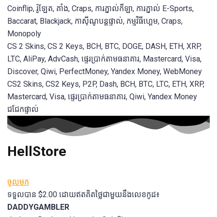
Coinflip, រ៉ូឡែត, គាំង, Craps, ការភ្នាល់កីឡា, ការភ្នាល់ E-Sports,
Baccarat, Blackjack, កាស៊ីណូបន្តផ្ទាល់, កម្មវិធីហ្គេម, Craps,
Monopoly
CS 2 Skins, CS 2 Keys, BCH, BTC, DOGE, DASH, ETH, XRP,
LTC, AliPay, AdvCash, ផ្ទេរប្រាក់តាមធនាគារ, Mastercard, Visa,
Discover, Qiwi, PerfectMoney, Yandex Money, WebMoney
CS2 Skins, CS2 Keys, P2P, Dash, BCH, BTC, LTC, ETH, XRP,
Mastercard, Visa, ផ្ទេរប្រាក់តាមធនាគារ, Qiwi, Yandex Money
ជជែកផ្ទាល់
HellStore
ចូលមក
ទទួលបាន $2.00 ដោយឥតគិតថ្លៃជាមួយនឹងលេខកូដ៖
DADDYGAMBLER