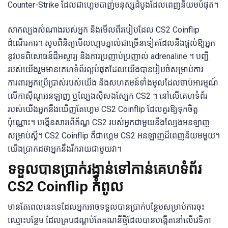
Counter-Strike ដែលជាហ្គេមបាញ់មនុស្សដំបូងដែលពេញនិយមបំផុត។
សាកល្បងសំណាងរបស់អ្នក និងមើលពីរបៀបដែល CS2 Coinflip
ដំណើរការ។ សូមពិនិត្យមើលហ្គេមភ្នាល់ជាច្រើនទៀតដែលនឹងផ្តល់ឱ្យអ្នក
នូវបទពិសោធន៍ដ៏អស្ចារ្យ និងការប្រញាប់ប្រញាល់ adrenaline ។ បញ្ជី
របស់យើងរួមមានគេហទំព័រល្អបំផុតដែលយើងបានរៀបចំសម្រាប់ការ
ការពារអ្នកប្រើប្រាស់របស់យើង និងសហគមន៍ទាំងមូលដែលចាប់អារម្មណ៍
លើកាស៊ីណូអនឡាញ ឬល្បែងស៊ីសងស្បែក CS2 ។ នៅលើគេហទំព័រ
របស់យើងអ្នកនឹងឃើញតែហ្គេម CS2 Coinflip ដែលគួរឱ្យទុកចិត្ត
ប៉ុណ្ណោះ។ បង្កើនសារពើភ័ណ្ឌ CS2 របស់អ្នកជាមួយនឹងល្បែងអនឡាញ
សម្រាប់ស្គី។ CS2 Coinflip គឺជាហ្គេម CS2 អនឡាញដ៏ពេញនិយមមួយ។
យើងប្រាកដថាអ្នកនឹងរីករាយជាមួយវា។
ទទួលបានប្រាក់រង្វាន់ទៅកាន់គេហទំព័រ
CS2 Coinflip កំពូល
មានតែពេលនេះទេដែលអ្នកអាចទទួលបានប្រាក់បន្ថែមសម្រាប់ការចុះ
ឈ្មោះបន្ថែម ដែលគ្របដណ្តប់តែគណនីថ្មីដែលបានបង្កើតនៅលើវេទិកា