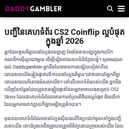
បញ្ជីនៃគេហទំព័រ CS2 Coinflip ល្អបំផុត
ក្នុងឆ្នាំ 2026
អ្នកដែលចូលចិត្តលេងល្បែងអនឡាញ តែងតែមានបញ្ហាក្នុងការបើក
គណនីកាស៊ីណូណាមួយ ដើម្បីជៀសវាងគេហទំព័រក្លែងបន្លំ។ សូមអរគុណ
ដល់ Daddygambler អ្នកនឹងលែងមានការសង្ស័យទៀតហើយ
ដោយសារយើងផ្ទៀងផ្ទាត់វេទិកាលេងល្បែងនីមួយៗដាច់ដោយឡែកពីគ្នា
ដោយសារបទពិសោធន៍របស់យើង។ នៅលើគេហទំព័ររបស់យើង អ្នកនឹង
ឃើញតែកន្លែងដែលត្រូវបានផ្ទៀងផ្ទាត់ដែលអ្នកអាចលេងសម្រាប់ CS2
Skins ដែលជាគេហទំព័រដែលមានការគាំទ្រអតិថិជនល្អបំផុត និងវេទិកា
ដែលអ្នកអាចដាក់ភ្នាល់កីឡាអេឡិចត្រូនិកបាន។
មុនពេលគេហទំព័រដែលមានល្បែងស៊ីសងលើស្បែកដាក់ចូលទៅក្នុងបញ្ជី
របស់យើង នោះដំបូងគេនឹងត្រូវបានត្រួតពិនិត្យដោយក្រុមរបស់យើង ដែល