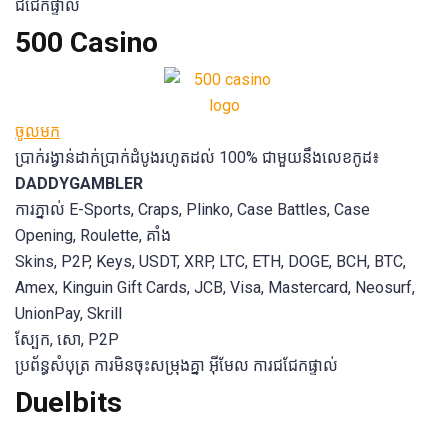
ជជែកផ្ទាល់
500 Casino
ចូលមក
ប្រាក់រង្វាន់ដាក់ប្រាក់ដំបូងរហូតដល់ 100% ជាមួយនឹងលេខកូដ៖
DADDYGAMBLER
ការភ្នាល់ E-Sports, Craps, Plinko, Case Battles, Case
Opening, Roulette, គាំង
Skins, P2P, Keys, USDT, XRP, LTC, ETH, DOGE, BCH, BTC,
Amex, Kinguin Gift Cards, JCB, Visa, Mastercard, Neosurf,
UnionPay, Skrill
ស្បែក, សោ, P2P
ប្រព័ន្ធសំបុត្រ ការមិនចុះសម្រុងគ្នា អ៊ីមែល ការជជែកផ្ទាល់
Duelbits