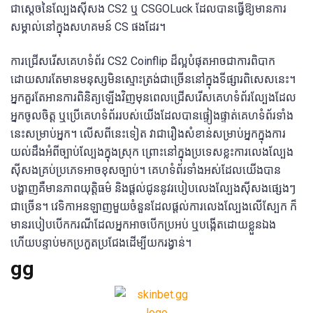
ជាស្តេចនៃល្បែងស៊ីសង CS2 ឬ CSGOLuck ដែលបានធ្វើឱ្យមានការ
សម្គាល់នៅក្នុងសហគមន៍ CS ផងដែរ។
ការជ្រើសរើសគេហទំព័រ CS2 Coinflip ដ៏ល្អបំផុតអាចជាការពិបាក
ដោយសារតែមានមនុស្សមិនស្មោះត្រង់ជាច្រើននៅក្នុងទីផ្សារពិសេសនេះ។
អ្នកគួរតែអានការពិនិត្យឡើងវិញមុនពេលជ្រើសរើសគេហទំព័រល្បែងដែល
អ្នកចូលចិត្ត ឬប្រើគេហទំព័ររបស់យើងដែលបានផ្ទៀងផ្ទាត់គេហទំព័រទាំង
នេះសម្រាប់អ្នក។ លើសពីនេះទៀត វាជារឿងសំខាន់សម្រាប់អ្នកក្នុងការ
យល់ដឹងអំពីច្បាប់ល្បែងក្នុងស្រុក ព្រោះនៅក្នុងប្រទេសខ្លះការលេងល្បែង
ស៊ីសងគ្រប់ប្រភេទអាចខុសច្បាប់។ គេហទំព័រ​ទាំងអស់​ដែល​យើង​បាន​
បង្ហាញ​គឺ​មាន​ភាព​យុត្តិធម៌ និង​ផ្តល់​ជូន​នូវ​របៀប​លេង​ល្បែង​ស៊ីសង​ផ្សេងៗ​
ជា​ច្រើន។ វេទិកាអនឡាញមួយចំនួនដែលផ្តល់ការលេងល្បែងលើស្បែក ក៏
មានរបៀបបើកករណីដែលអ្នកអាចបើកប្រអប់ ឬបង្កើតដោយខ្លួនឯង
ហើយបន្ទាប់មកប្រកួតប្រជែងដើម្បីយករង្វាន់។
gg