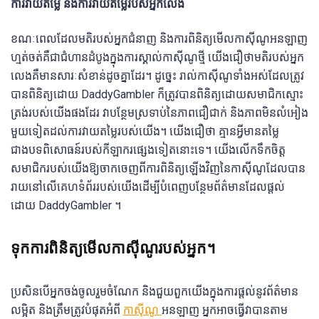
ការវាយតម្លៃ និងការវាយតម្លៃរបស់អ្នកលេង
ខណៈពេលដែលមតិរបស់អ្នកជំនាញ និងការពិនិត្យមើលកាស៊ីណូអនឡាញ
ហ្មត់ចត់គឺជាជំហានដំបូងក្នុងការស្គាល់កាស៊ីណូថ្មី យើងជឿថាមតិរបស់អ្នក
លេងគឺមានសារៈសំខាន់ដូចគ្នាដែរ។ ដូច្នេះ រាល់កាស៊ីណូទាំងអស់ដែលត្រូវ
បានពិនិត្យដោយ DaddyGambler ក៏ត្រូវបានពិនិត្យដោយសមាជិកស្មោះ
ត្រង់របស់យើងផងដែរ វាបន្ថែមស្រទាប់នៃភាពជឿជាក់ និងភាពមិនលំអៀង
មួយទៀតដល់ការវាយតម្លៃរបស់យើង។ យើងជឿថា គ្មានអ្វីមានតម្លៃ
ជាងបទពិសោធន៍របស់កីឡាករផ្សេងទៀតនោះទេ។ យើងលើកទឹកចិត្ត
សមាជិករបស់យើងឱ្យចាកចេញពីការពិនិត្យឡើងវិញនៃកាស៊ីណូដែលបាន
រាយនៅលើគេហទំព័ររបស់យើងដើម្បីបំពេញបន្ថែមព័ត៌មានដែលផ្តល់
ដោយ DaddyGambler ។
ទុកការពិនិត្យមើលកាស៊ីណូរបស់អ្នក។
ប្រសិនបើអ្នកចង់ចូលរួមចំណែក និងជួយពួកយើងក្នុងការផ្តល់នូវព័ត៌មាន
លម្អិត និងត្រឹមត្រូវបំផុតអំពី
កាស៊ីណូ
អនឡាញ អ្នកអាចធ្វើវាបានតាម