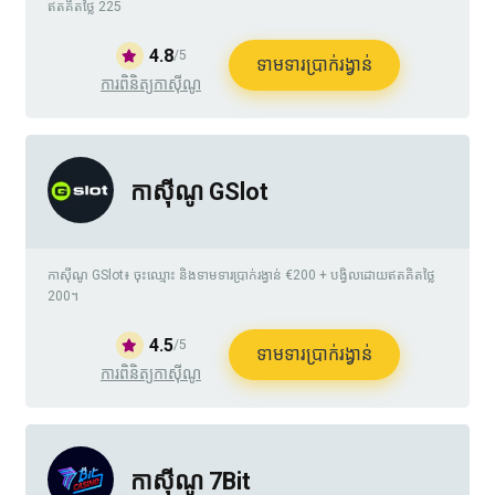
ឥតគិតថ្លៃ 225
4.8
/5
ទាមទារប្រាក់រង្វាន់
ការពិនិត្យកាស៊ីណូ
កាស៊ីណូ GSlot
កាស៊ីណូ GSlot៖ ចុះឈ្មោះ និងទាមទារប្រាក់រង្វាន់ €200 + បង្វិលដោយឥតគិតថ្លៃ
200។
4.5
/5
ទាមទារប្រាក់រង្វាន់
ការពិនិត្យកាស៊ីណូ
កាស៊ីណូ 7Bit