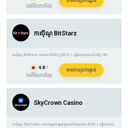
ទាមទារប្រាក់រង្វាន់
ការពិនិត្យកាស៊ីណូ
កាស៊ីណូ BitStarz
កាស៊ីណូ BitStarz៖ ទាមទារ $500 ឬ 5BTC + បង្វិលដោយឥតគិតថ្លៃ 180
4.8
/5
ទាមទារប្រាក់រង្វាន់
ការពិនិត្យកាស៊ីណូ
SkyCrown Casino
កាស៊ីណូ SkyCrown៖ ទាមទារប្រាក់រង្វាន់ស្វាគមន៍រហូតដល់ €500 + បង្វិលដោយ