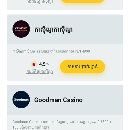
ការពិនិត្យកាស៊ីណូ
កាស៊ីណូកាស៊ីណូ
កាស៊ីណូកាស៊ីណូ៖ ទទួលបានប្រាក់រង្វាន់រហូតដល់ PLN 4800
4.5
/5
ទាមទារប្រាក់រង្វាន់
ការពិនិត្យកាស៊ីណូ
Goodman Casino
Goodman Casino៖ ទាមទារប្រាក់រង្វាន់ស្វាគមន៍របស់អ្នករហូតដល់ €500 +
150 បង្វិលដោយឥតគិតថ្លៃ។