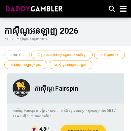
កាស៊ីណូអនឡាញ 2026
ផ្ទះ
»
កាស៊ីណូអនឡាញ 2026
ទាំងអស់។
Cryptocurrency ទទួលយកកាស៊ីណូ
កាស៊ីណូចល័ត
កាស៊ីណូអនឡាញកំពូល
កាស៊ីណូចុងក្រោយបង្អស់
កាស៊ីណូ Fairspin
កាស៊ីណូ Fairspin៖ បង្វិលកង់សំណាង និងទទួលបានប្រាក់រង្វាន់រហូតដល់ 5BTC
+140 បង្វិលដោយឥតគិតថ្លៃ។
4.8
/5