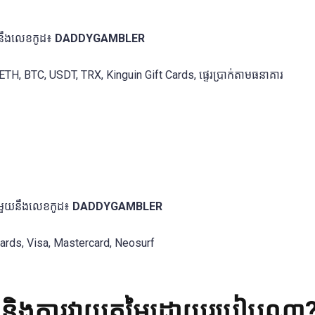
ួយនឹងលេខកូដ៖
DADDYGAMBLER
TH, BTC, USDT, TRX, Kinguin Gift Cards, ផ្ទេរប្រាក់តាមធនាគារ
ជាមួយនឹងលេខកូដ៖
DADDYGAMBLER
Cards, Visa, Mastercard, Neosurf
លៃ និងការវាយតម្លៃដោយរបៀបណា