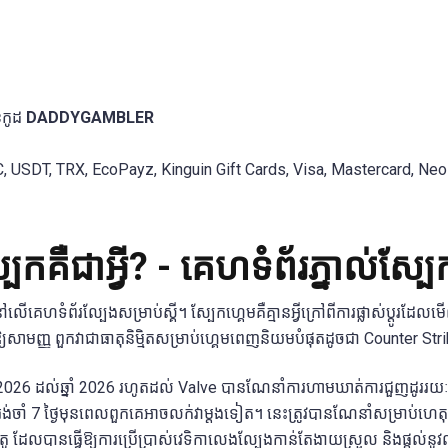
ខកូដ
DADDYGAMBLER
C, USDT, TRX, EcoPayz, Kinguin Gift Cards, Visa, Mastercard, Neo
គឺជាអ្វី? - គេហទំព័រភ្នាល់ស្បែ
ៅលើគេហទំព័រល្បែងសម្រាប់ស្គី។ ស្បែកហ្គេមគឺគ្មានអ្វីក្រៅពីការផ្លាស់ប្តូ
យសាមញ្ញ ពួកវាជាធាតុនិម្មិតសម្រាប់ហ្គេមពេញនិយមបំផុតដូចជា Counter St
26 ដល់ឆ្នាំ 2026 រហូតដល់ Valve បានណែនាំការហាមឃាត់ការជួញដូររយៈពេល 7 ថ
វតែរង់ចាំ 7 ថ្ងៃមុនពេលពួកគេអាចលក់វាម្តងទៀត។ នេះត្រូវបានណែនាំសម្រាប់
្រីបតូ ដែលបានធ្វើឱ្យការប្រើប្រាស់វេទិកាលេងល្បែងកាន់តែងាយស្រួល និងផ្តល់