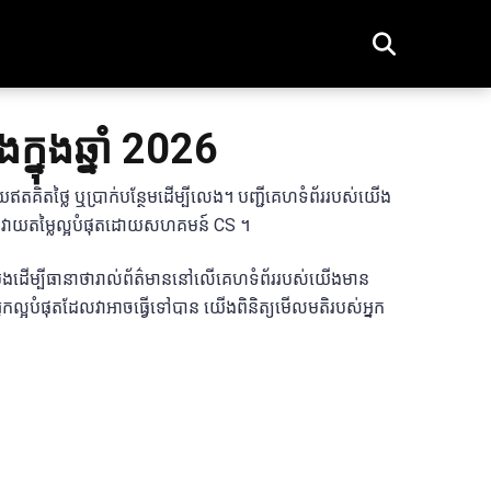
្នុងឆ្នាំ 2026
តគិតថ្លៃ ឬប្រាក់បន្ថែមដើម្បីលេង។ បញ្ជីគេហទំព័ររបស់យើង
ដែលវាយតម្លៃល្អបំផុតដោយសហគមន៍ CS ។
ងដើម្បីធានាថារាល់ព័ត៌មាននៅលើគេហទំព័ររបស់យើងមាន
កល្អបំផុតដែលវាអាចធ្វើទៅបាន យើងពិនិត្យមើលមតិរបស់អ្នក