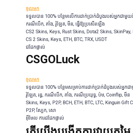
ចូលមក
ទទួលបាន 100% បន្ថែមលើការដាក់ប្រាក់ដំបូងរបស់អ្នកជាម
ករណីបើក, គាំង, រ៉ូឡែត, មីន, ធ្វើឱ្យប្រសើរឡើង
CS2 Skins, Keys, Rust Skins, Dota2 Skins, SkinPay, E
CS 2 Skins, Keys, ETH, BTC, TRX, USDT
ជជែកផ្ទាល់
CSGOLuck
ចូលមក
ទទួលបាន 100% បន្ថែមសម្រាប់ការដាក់ប្រាក់ដំបូងរបស់អ្នក
រ៉ូឡែត, រន្ធ, ករណីបើក, គាំង, ករណីប្រយុទ្ធ, ប៉ម, Coinflip, មីន
Skins, Keys, P2P, BCH, ETH, BTC, LTC, Kinguin Gift 
P2P, ស្បែក, សោ
អ៊ីមែល ការជជែកផ្ទាល់
តើយើងបង្កើតការវាយតម្