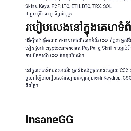
Skins, Keys, P2P, LTC, ETH, BTC, TRX, SOL
ជម្លោះ អ៊ីមែល ប្រព័ន្ធសំបុត្រ
របៀបលេងនៅក្នុងគេហទំព័រ
ដើម្បីចាប់ផ្តើមលេង skins នៅលើគេហទំព័រ CS2 កំពូល អ្នកនឹ
ទៀតដូចជា cryptocurrencies, PayPal ឬ Skrill ។ បន្ទាប់ពីធ
ការបើកករណី CS2 បែបប្រពៃណី។
នៅក្នុងគេហទំព័ររបស់យើង អ្នកនឹងឃើញគេហទំព័រភ្នាល់ CS2
មួយដើម្បីចាប់ផ្តើមលេងល្បែងអនឡាញអាចជា Keydrop, CSGOE
គិតថ្លៃ។
InsaneGG