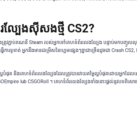
ល្បែងស៊ីសងថ្មី CS2?
ងត្រូវភ្ជាប់គណនី Steam របស់អ្នកទៅគេហទំព័រលេងល្បែង បន្ទាប់មកបញ្ចូលលុ
្វើការទូទាត់ អ្នកនឹងមានជម្រើសនៃហ្គេមផ្សេងៗគ្នាជាច្រើនដូចជា Crash CS2
 ល្អបំផុត និងគេហទំព័រលេងល្បែងដែលត្រូវបានវាយតម្លៃល្អបំផុតដោយអ្នកដែ
mpire lub CSGORoll ។ គេហទំព័រលេងល្បែងទាំងនោះផ្តល់នូវបទពិសោធន៍ដ៏