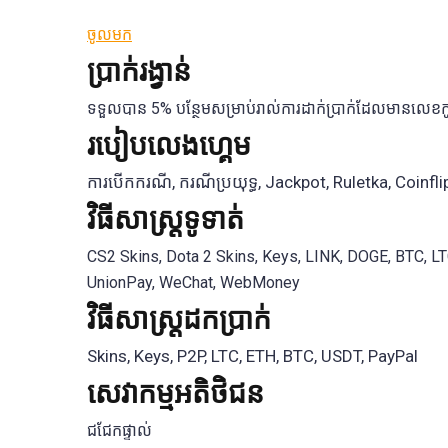
ចូលមក
ប្រាក់រង្វាន់
ទទួលបាន 5% បន្ថែមសម្រាប់រាល់ការដាក់ប្រាក់ដែលមានលេខ
របៀបលេងហ្គេម
ការបើកករណី, ករណីប្រយុទ្ធ, Jackpot, Ruletka, Coinflip,
វិធីសាស្រ្តទូទាត់
CS2 Skins, Dota 2 Skins, Keys, LINK, DOGE, BTC, LTC
UnionPay, WeChat, WebMoney
វិធីសាស្រ្តដកប្រាក់
Skins, Keys, P2P, LTC, ETH, BTC, USDT, PayPal
សេវាកម្ម​អតិថិជន
ជជែកផ្ទាល់