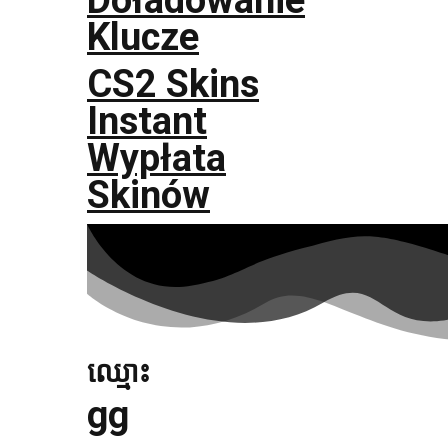
Doładowanie
Klucze
CS2 Skins
Instant
Wypłata
Skinów
ឈ្មោះ
gg