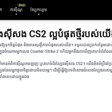
ុក
កាស៊ីណូ
ស្បែកហ្គេម
ស៊ីសង CS2 ល្អបំផុតថ្មីរបស់យើងក
ទុកចិត្តបំផុត និងមានសុវត្ថិភាពបំផុតរបស់យើង។ ទទួលបានប្រាក់បន្ថែមដោយឥ
ាពបំផុតក្នុងចំណោមអ្នកលេង Counter-Strike 2 ហើយអ្នកនឹងរកឃើញគេហទំព័រ
ានអំពីកាស៊ីណូអនឡាញ ឬគេហទំព័រល្បែងស៊ីសង CS2។ យើងខិតខំប្រឹងប្រែ
ែលអ្នកចូលចិត្តដោយមិនបារម្ភ។ ដើម្បីធ្វើឱ្យបទពិសោធន៍លេងល្បែងរបស់អ្ន
ាំងនេះដោយខ្លួនឯង