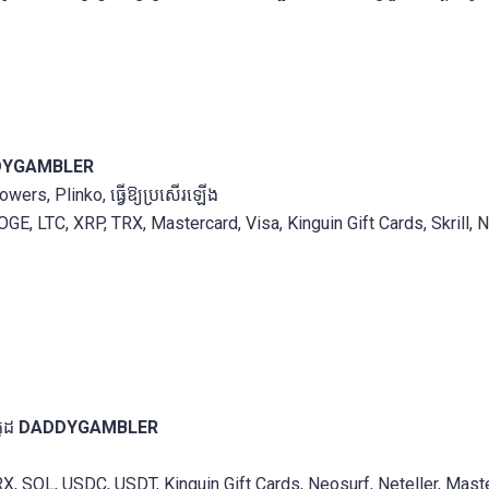
DYGAMBLER
Towers, Plinko, ធ្វើឱ្យប្រសើរឡើង
E, LTC, XRP, TRX, Mastercard, Visa, Kinguin Gift Cards, Skrill, 
កូដ
DADDYGAMBLER
RX, SOL, USDC, USDT, Kinguin Gift Cards, Neosurf, Neteller, Ma