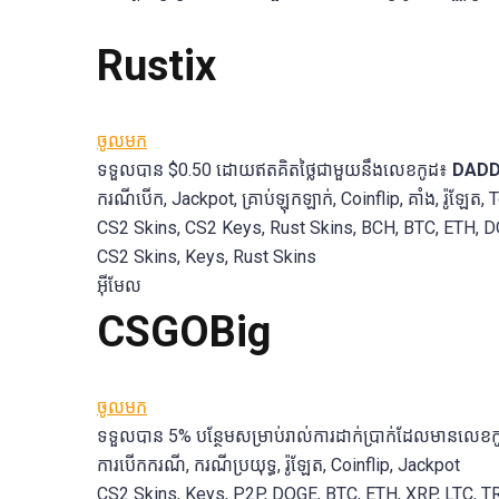
Rustix
ចូលមក
ទទួលបាន $0.50 ដោយឥតគិតថ្លៃជាមួយនឹងលេខកូដ៖
DAD
ករណីបើក, Jackpot, គ្រាប់ឡុកឡាក់, Coinflip, គាំង, រ៉ូឡែត, 
CS2 Skins, CS2 Keys, Rust Skins, BCH, BTC, ETH, DOG
CS2 Skins, Keys, Rust Skins
អ៊ីមែល
CSGOBig
ចូលមក
ទទួលបាន 5% បន្ថែមសម្រាប់រាល់ការដាក់ប្រាក់ដែលមានលេខ
ការបើកករណី, ករណីប្រយុទ្ធ, រ៉ូឡែត, Coinflip, Jackpot
CS2 Skins, Keys, P2P, DOGE, BTC, ETH, XRP, LTC, T