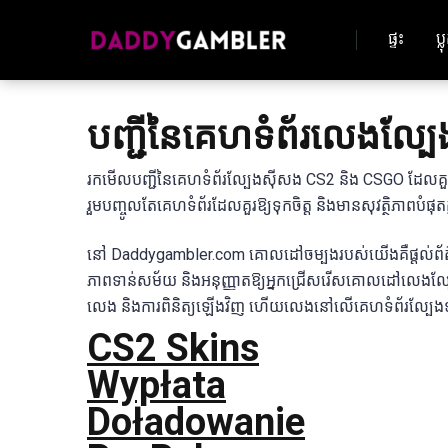
ផ្ទះ
ប្ល
បញ្ជីនៃគេហទំព័រលេងល្បែង
រកមើលបញ្ជីនៃគេហទំព័រល្បែងស៊ីសង CS2 និង CSGO ដែលគួរឱ្យ
រួមបញ្ចូលតែគេហទំព័រដែលគួរឱ្យទុកចិត្ត និងមានសុវត្ថិភ
នៅ Daddygambler.com គោលដៅចម្បងរបស់យើងគឺផ្តល់ព័ត៌ម
ភាពទាន់សម័យ និងអនុញ្ញាតឱ្យអ្នកជ្រើសរើសគោលដៅលេងល្បែងដ
លេង និងការពិនិត្យឡើងវិញ ហើយលេងនៅលើគេហទំព័រល្បែងទ
CS2 Skins
Wypłata
Doładowanie