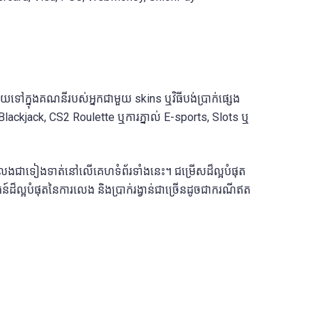
យទៅក្នុងគណនីរបស់អ្នកជាមួយ skins ឬវិធីបង់ប្រាក់ផ្សេង
, Blackjack, CS2 Roulette ឬការភ្នាល់ E-sports, Slots ឬ
លលេងជាទៀងទាត់នៅលើគេហទំព័រទាំងនេះ។ ជម្រើសដ៏ល្អបំផុត
ល្អបំផុតនៃការលេង និងប្រាក់រង្វាន់ជាច្រើនដូចជាករណីឥត