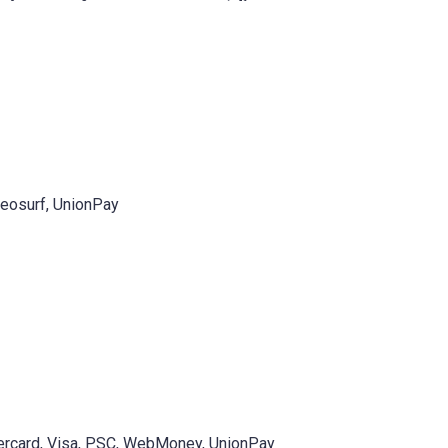
Neosurf, UnionPay
stercard, Visa, PSC, WebMoney, UnionPay