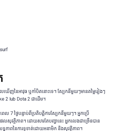
surf
ក
រដែលមើលឃើញនៃអាវុធ ឬកាំបិតនោះទេ។ ស្បែកនីមួយៗមានតម្លៃរៀងៗ
rike 2 lub Dota 2 ជាដើម។
្ងៃបន្ទាប់ពីប្រតិបត្តិការស្បែកនីមួយៗ។ អ្នកប្រើ
ហេតុផលសុវត្ថិភាព។ ដោយសារតែបញ្ហានេះ អ្នកលេងជាច្រើនបាន
នូវលទ្ធភាពនៃការទូទាត់ដោយអនាមិក និងសុវត្ថិភាព។