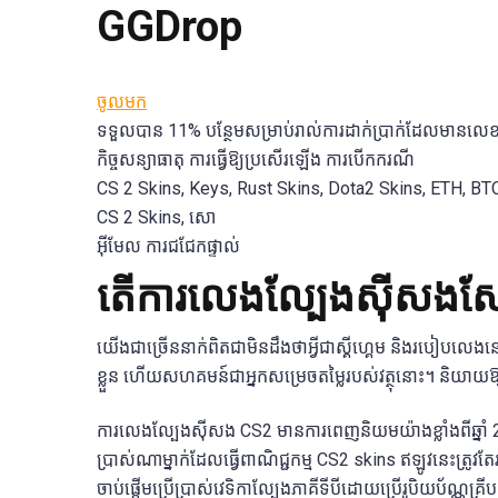
GGDrop
ចូលមក
ទទួលបាន 11% បន្ថែមសម្រាប់រាល់ការដាក់ប្រាក់ដែលមានលេ
កិច្ចសន្យាធាតុ ការធ្វើឱ្យប្រសើរឡើង ការបើកករណី
CS 2 Skins, Keys, Rust Skins, Dota2 Skins, ETH, BT
CS 2 Skins, សោ
អ៊ីមែល ការជជែកផ្ទាល់
តើការលេងល្បែងស៊ីសងស្បែក
យើងជាច្រើននាក់ពិតជាមិនដឹងថាអ្វីជាស្គីហ្គេម និងរបៀបលេងន
ខ្លួន ហើយសហគមន៍ជាអ្នកសម្រេចតម្លៃរបស់វត្ថុនោះ។ និយាយឱ្
ការលេងល្បែងស៊ីសង CS2 មានការពេញនិយមយ៉ាងខ្លាំងពីឆ្នាំ 20
ប្រាស់ណាម្នាក់ដែលធ្វើពាណិជ្ជកម្ម CS2 skins ឥឡូវនេះត្រូ
ចាប់ផ្តើមប្រើប្រាស់វេទិកាល្បែងភាគីទីបីដោយប្រើរូបិយប័ណ្ណគ