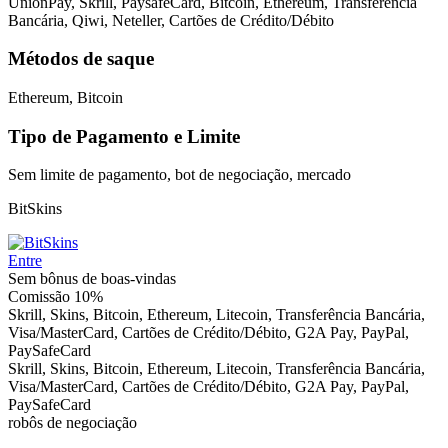
UnionPay, Skrill, PaysafeCard, Bitcoin, Ethereum, Transferência
Bancária, Qiwi, Neteller, Cartões de Crédito/Débito
Métodos de saque
Ethereum, Bitcoin
Tipo de Pagamento e Limite
Sem limite de pagamento, bot de negociação, mercado
BitSkins
Entre
Sem bônus de boas-vindas
Comissão 10%
Skrill, Skins, Bitcoin, Ethereum, Litecoin, Transferência Bancária,
Visa/MasterCard, Cartões de Crédito/Débito, G2A Pay, PayPal,
PaySafeCard
Skrill, Skins, Bitcoin, Ethereum, Litecoin, Transferência Bancária,
Visa/MasterCard, Cartões de Crédito/Débito, G2A Pay, PayPal,
PaySafeCard
robôs de negociação