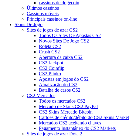
cassinos de dogecoin
Últimos cassinos
Cassinos móveis
Principais cassinos on-line
Skins De Jogo
Sites de jogos de azar CS2
Todos Os Sites De Apostas CS2
Novos Sites De Jogo CS2
Roleta CS2
Crash CS2
Abertura da caixa CS2
CS2 Jackpot
CS2 Coinflip
CS2 Plinko
Apostas em jogos do CS2
Atualização do CS2
Batalha de casos CS2
CS2 Mercados
Todos os mercados CS2
Mercado de Skins CS2 PayPal
CS2 Skins Mercado Bitcoin
Cartões de crédito/débito do CS2 Skins Market
Mercados CS2 aceitando chaves
Pagamento Instantâneo do CS2 Markets
Sites de jogos de azar Dota 2