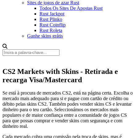
Sites de jogos de azar Rust
Todos Os Sites De Apostas Rust
Rust Jackpot
Rust Plinko
Rust Coinflip
Rust Roleta
Ganhe skins grátis
CS2 Markets with Skins - Retirada e
recarga Visa/Mastercard
Se está à procura de mercados CS2, está na página certa. Escolha o
mercado mais adequado para si e pague com cartão de crédito ou
débito pelas skins CS2. Também podes vender skins CS e levantar
dinheiro para o teu cartão. Seleccionámos os mercados mais
populares e de maior confiança entre a comunidade de jogos CS
para que possas comprar e vender skins com segurança e com
dinheiro real.
Cada mercado cobra uma comissão pela troca de skins, mas é