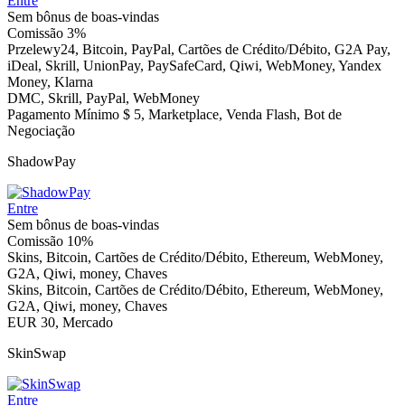
Entre
Sem bônus de boas-vindas
Comissão 3%
Przelewy24, Bitcoin, PayPal, Cartões de Crédito/Débito, G2A Pay,
iDeal, Skrill, UnionPay, PaySafeCard, Qiwi, WebMoney, Yandex
Money, Klarna
DMC, Skrill, PayPal, WebMoney
Pagamento Mínimo $ 5, Marketplace, Venda Flash, Bot de
Negociação
ShadowPay
Entre
Sem bônus de boas-vindas
Comissão 10%
Skins, Bitcoin, Cartões de Crédito/Débito, Ethereum, WebMoney,
G2A, Qiwi, money, Chaves
Skins, Bitcoin, Cartões de Crédito/Débito, Ethereum, WebMoney,
G2A, Qiwi, money, Chaves
EUR 30, Mercado
SkinSwap
Entre