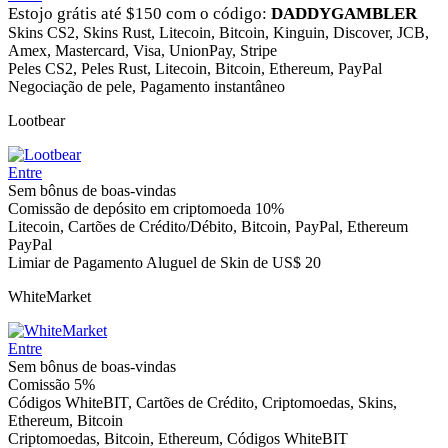
Estojo grátis até $150 com o código:
DADDYGAMBLER
Skins CS2, Skins Rust, Litecoin, Bitcoin, Kinguin, Discover, JCB,
Amex, Mastercard, Visa, UnionPay, Stripe
Peles CS2, Peles Rust, Litecoin, Bitcoin, Ethereum, PayPal
Negociação de pele, Pagamento instantâneo
Lootbear
Entre
Sem bônus de boas-vindas
Comissão de depósito em criptomoeda 10%
Litecoin, Cartões de Crédito/Débito, Bitcoin, PayPal, Ethereum
PayPal
Limiar de Pagamento Aluguel de Skin de US$ 20
WhiteMarket
Entre
Sem bônus de boas-vindas
Comissão 5%
Códigos WhiteBIT, Cartões de Crédito, Criptomoedas, Skins,
Ethereum, Bitcoin
Criptomoedas, Bitcoin, Ethereum, Códigos WhiteBIT