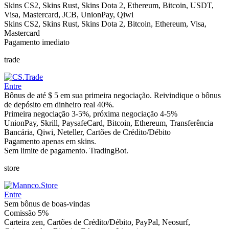
Skins CS2, Skins Rust, Skins Dota 2, Ethereum, Bitcoin, USDT,
Visa, Mastercard, JCB, UnionPay, Qiwi
Skins CS2, Skins Rust, Skins Dota 2, Bitcoin, Ethereum, Visa,
Mastercard
Pagamento imediato
trade
Entre
Bônus de até $ 5 em sua primeira negociação. Reivindique o bônus
de depósito em dinheiro real 40%.
Primeira negociação 3-5%, próxima negociação 4-5%
UnionPay, Skrill, PaysafeCard, Bitcoin, Ethereum, Transferência
Bancária, Qiwi, Neteller, Cartões de Crédito/Débito
Pagamento apenas em skins.
Sem limite de pagamento. TradingBot.
store
Entre
Sem bônus de boas-vindas
Comissão 5%
Carteira zen, Cartões de Crédito/Débito, PayPal, Neosurf,