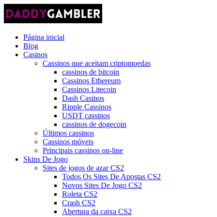
Página inicial
Blog
Casinos
Cassinos que aceitam criptomoedas
cassinos de bitcoin
Cassinos Ethereum
Cassinos Litecoin
Dash Casinos
Ripple Cassinos
USDT cassinos
cassinos de dogecoin
Últimos cassinos
Cassinos móveis
Principais cassinos on-line
Skins De Jogo
Sites de jogos de azar CS2
Todos Os Sites De Apostas CS2
Novos Sites De Jogo CS2
Roleta CS2
Crash CS2
Abertura da caixa CS2