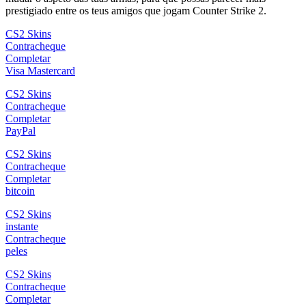
prestigiado entre os teus amigos que jogam Counter Strike 2.
CS2 Skins
Contracheque
Completar
Visa Mastercard
CS2 Skins
Contracheque
Completar
PayPal
CS2 Skins
Contracheque
Completar
bitcoin
CS2 Skins
instante
Contracheque
peles
CS2 Skins
Contracheque
Completar