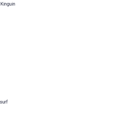
 Kinguin
surf