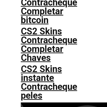
Contracheque
Completar
bitcoin
CS2 Skins
Contracheque
Completar
Chaves
CS2 Skins
instante
Contracheque
peles