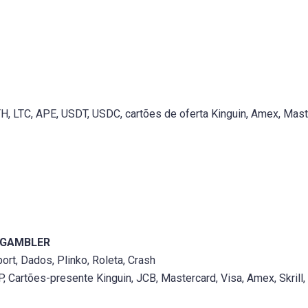
H, LTC, APE, USDT, USDC, cartões de oferta Kinguin, Amex, Mast
GAMBLER
rt, Dados, Plinko, Roleta, Crash
, Cartões-presente Kinguin, JCB, Mastercard, Visa, Amex, Skrill