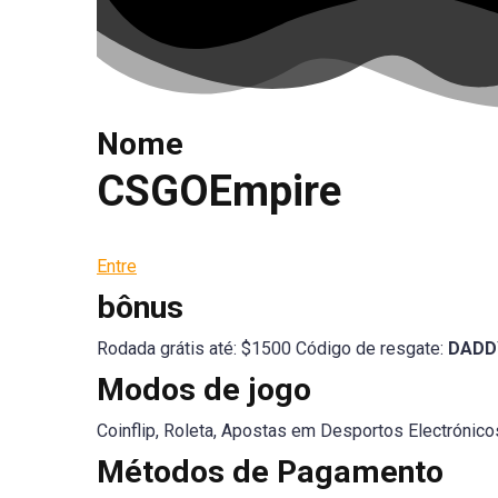
Nome
CSGOEmpire
Entre
bônus
Rodada grátis até: $1500 Código de resgate:
DADD
Modos de jogo
Coinflip, Roleta, Apostas em Desportos Electrónico
Métodos de Pagamento