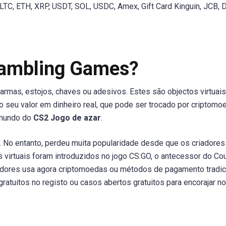
TC, ETH, XRP, USDT, SOL, USDC, Amex, Gift Card Kinguin, JCB, Di
Gambling Games?
 armas, estojos, chaves ou adesivos. Estes são objectos virtua
o seu valor em dinheiro real, que pode ser trocado por criptomo
o mundo do
CS2 Jogo de azar
.
. No entanto, perdeu muita popularidade desde que os criadore
s virtuais foram introduzidos no jogo CS:GO, o antecessor do Co
zadores usa agora criptomoedas ou métodos de pagamento tradic
atuitos no registo ou casos abertos gratuitos para encorajar n