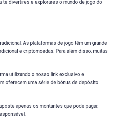
a te divertires e explorares o mundo de jogo do
radicional. As plataformas de jogo têm um grande
adicional e criptomoedas. Para além disso, muitas
ma utilizando o nosso link exclusivo e
mbém oferecem uma série de bónus de depósito
l, aposte apenas os montantes que pode pagar,
responsável.