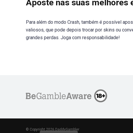
Aposte nas suas melhores 
Para além do modo Crash, também é possível apost
valiosos, que pode depois trocar por skins ou conv
grandes perdas. Joga com responsabilidade!
© Copyright 2026 DaddyGambler