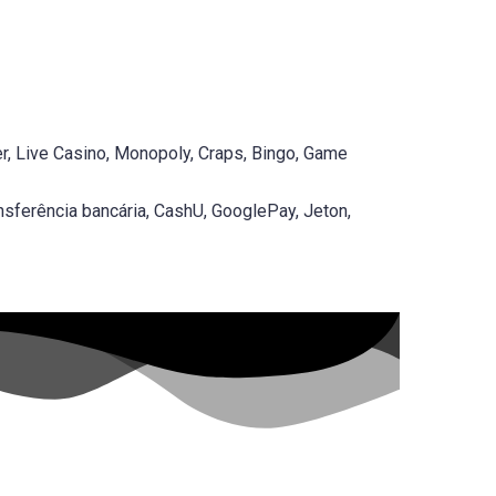
ker, Live Casino, Monopoly, Craps, Bingo, Game
nsferência bancária, CashU, GooglePay, Jeton,