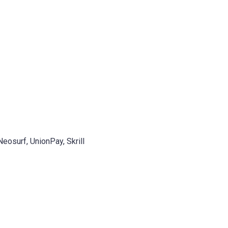
eosurf, UnionPay, Skrill