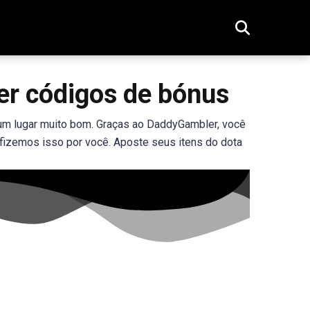
er códigos de bónus
um lugar muito bom. Graças ao DaddyGambler, você
s fizemos isso por você. Aposte seus itens do dota