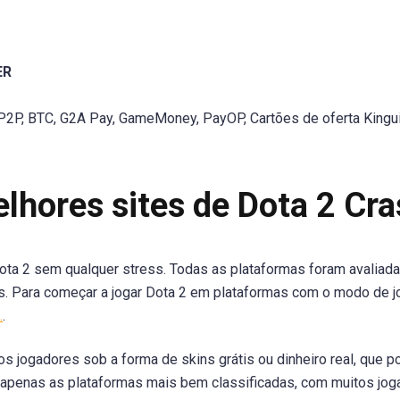
ER
 P2P, BTC, G2A Pay, GameMoney, PayOP, Cartões de oferta Kingu
lhores sites de Dota 2 Cra
dota 2 sem qualquer stress. Todas as plataformas foram avaliad
es. Para começar a jogar Dota 2 em plataformas com o modo de j
.
.
s jogadores sob a forma de skins grátis ou dinheiro real, que 
s apenas as plataformas mais bem classificadas, com muitos jo