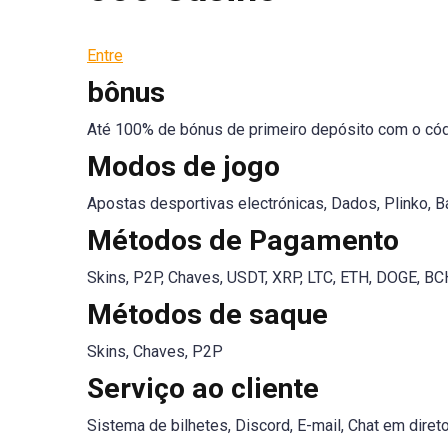
Entre
bônus
Até 100% de bónus de primeiro depósito com o có
Modos de jogo
Apostas desportivas electrónicas, Dados, Plinko, B
Métodos de Pagamento
Skins, P2P, Chaves, USDT, XRP, LTC, ETH, DOGE, BCH,
Métodos de saque
Skins, Chaves, P2P
Serviço ao cliente
Sistema de bilhetes, Discord, E-mail, Chat em diret