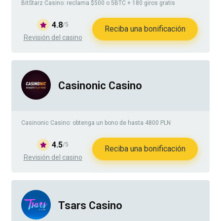
BitStarz Casino: reclama $500 o 5BTC + 180 giros gratis
4.8
/5
Reciba una bonificación
Revisión del casino
Casinonic Casino
Casinonic Casino: obtenga un bono de hasta 4800 PLN
4.5
/5
Reciba una bonificación
Revisión del casino
Tsars Casino