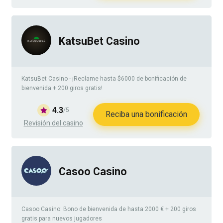
KatsuBet Casino
KatsuBet Casino - ¡Reclame hasta $6000 de bonificación de
bienvenida + 200 giros gratis!
4.3
/5
Reciba una bonificación
Revisión del casino
Casoo Casino
Casoo Casino: Bono de bienvenida de hasta 2000 € + 200 giros
gratis para nuevos jugadores