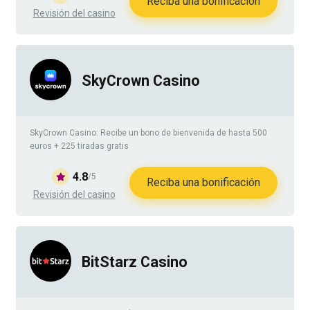
Reciba una bonificación
Revisión del casino
SkyCrown Casino
SkyCrown Casino: Recibe un bono de bienvenida de hasta 500
euros + 225 tiradas gratis
4.8
/5
Reciba una bonificación
Revisión del casino
BitStarz Casino