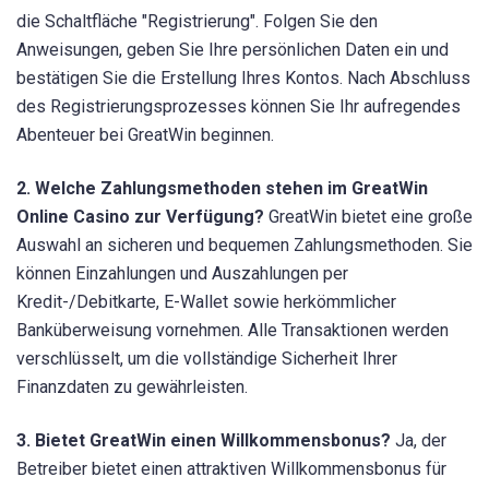
die Schaltfläche "Registrierung". Folgen Sie den
Anweisungen, geben Sie Ihre persönlichen Daten ein und
bestätigen Sie die Erstellung Ihres Kontos. Nach Abschluss
des Registrierungsprozesses können Sie Ihr aufregendes
Abenteuer bei GreatWin beginnen.
2. Welche Zahlungsmethoden stehen im GreatWin
Online Casino zur Verfügung?
GreatWin bietet eine große
Auswahl an sicheren und bequemen Zahlungsmethoden. Sie
können Einzahlungen und Auszahlungen per
Kredit-/Debitkarte, E-Wallet sowie herkömmlicher
Banküberweisung vornehmen. Alle Transaktionen werden
verschlüsselt, um die vollständige Sicherheit Ihrer
Finanzdaten zu gewährleisten.
3. Bietet GreatWin einen Willkommensbonus?
Ja, der
Betreiber bietet einen attraktiven Willkommensbonus für