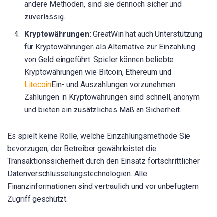
andere Methoden, sind sie dennoch sicher und
zuverlässig.
Kryptowährungen:
GreatWin hat auch Unterstützung
für Kryptowährungen als Alternative zur Einzahlung
von Geld eingeführt. Spieler können beliebte
Kryptowährungen wie Bitcoin, Ethereum und
Litecoin
Ein- und Auszahlungen vorzunehmen.
Zahlungen in Kryptowährungen sind schnell, anonym
und bieten ein zusätzliches Maß an Sicherheit.
Es spielt keine Rolle, welche Einzahlungsmethode Sie
bevorzugen, der Betreiber gewährleistet die
Transaktionssicherheit durch den Einsatz fortschrittlicher
Datenverschlüsselungstechnologien. Alle
Finanzinformationen sind vertraulich und vor unbefugtem
Zugriff geschützt.