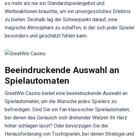
es mehr als nur ein Standardspielangebot und
Werbeaktionen brauchte, um ein unvergessliches Erlebnis
zu bieten. Deshalb lag der Schwerpunkt darauf, eine
magische Atmosphäre zu schaffen, in der sich jeder Spieler
besonders und geschätzt fühlen kann.
Beeindruckende Auswahl an
Spielautomaten
GreatWin Casino bietet eine beeindruckende Auswahl an
Spielautomaten, um die Wünsche jedes Spielers zu
befriedigen. Sind Sie ein Fan klassischer Spielautomaten,
bei denen das Geräusch sich drehender Walzen Ihr Herz
höher schlagen lässt? Oder bevorzugen Sie die
Herausforderung von Tischspielen, bei denen Strategie und