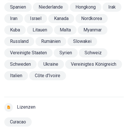
Spanien
Niederlande
Hongkong
Irak
Iran
Israel
Kanada
Nordkorea
Kuba
Litauen
Malta
Myanmar
Russland
Rumänien
Slowakei
Vereinigte Staaten
Syrien
Schweiz
Schweden
Ukraine
Vereinigtes Königreich
Italien
Côte d'Ivoire
Lizenzen
Curacao