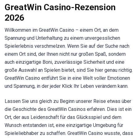
GreatWin Casino-Rezension
2026
Willkommen im GreatWin Casino – einem Ort, an dem
Spannung und Unterhaltung zu einem unvergesslichen
Spielerlebnis verschmelzen. Wenn Sie auf der Suche nach
einem Ort sind, der Ihnen nicht nur großen Spaß, sondern
auch einzigartige Boni, zuverlässige Sicherheit und eine
große Auswahl an Spielen bietet, sind Sie hier genau richtig.
GreatWin Casino entführt Sie in eine Welt voller Emotionen
und Spannung, in der jeder Klick Ihr Leben verändern kann.
Lassen Sie uns gleich zu Beginn unserer Reise etwas über
die Geschichte des GreatWin Casinos erfahren. Dies ist ein
Ort, der aus Leidenschaft für das Glücksspiel und dem
Wunsch entstanden ist, eine einzigartige Umgebung für
Spieleliebhaber zu schaffen. GreatWin Casino wusste, dass