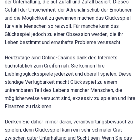
der Unterhaltung, die auf Zufall und Zufall basiert. Dieses
Gefühl der Unsicherheit, der Adrenalinschub der Emotionen
und die Möglichkeit zu gewinnen machen das Glücksspiel
für viele Menschen so reizvoll. Für manche kann das
Glücksspiel jedoch zu einer Obsession werden, die ihr
Leben bestimmt und ernsthafte Probleme verursacht.
Heutzutage sind Online-Casinos dank des Internets
buchstäblich zum Greifen nah. Sie können Ihre
Lieblingsglücksspiele jederzeit und überall spielen. Diese
ständige Verfügbarkeit macht Glücksspiel zu einem
untrennbaren Teil des Lebens mancher Menschen, die
möglicherweise versucht sind, exzessiv zu spielen und ihre
Finanzen zu riskieren.
Denken Sie daher immer daran, verantwortungsbewusst zu
spielen, denn Glücksspiel kann ein sehr schmaler Grat
zwischen guter Unterhaltung und Sucht sein. Wenn Sie das