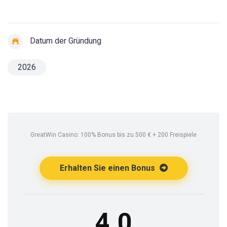
Datum der Gründung
2026
GreatWin Casino: 100% Bonus bis zu 500 € + 200 Freispiele
Erhalten Sie einen Bonus
4.0