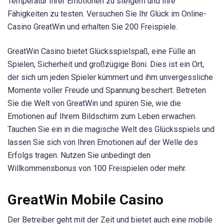
Temperatur Ihrer Emotionen zu steigern und Ihre
Fähigkeiten zu testen. Versuchen Sie Ihr Glück im Online-
Casino GreatWin und erhalten Sie 200 Freispiele.
GreatWin Casino bietet Glücksspielspaß, eine Fülle an
Spielen, Sicherheit und großzügige Boni. Dies ist ein Ort,
der sich um jeden Spieler kümmert und ihm unvergessliche
Momente voller Freude und Spannung beschert. Betreten
Sie die Welt von GreatWin und spüren Sie, wie die
Emotionen auf Ihrem Bildschirm zum Leben erwachen.
Tauchen Sie ein in die magische Welt des Glücksspiels und
lassen Sie sich von Ihren Emotionen auf der Welle des
Erfolgs tragen. Nutzen Sie unbedingt den
Willkommensbonus von 100 Freispielen oder mehr.
GreatWin Mobile Casino
Der Betreiber geht mit der Zeit und bietet auch eine mobile