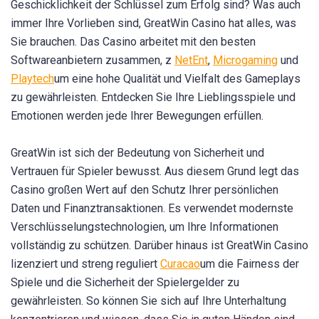
Geschicklichkeit der Schlüssel zum Erfolg sind? Was auch
immer Ihre Vorlieben sind, GreatWin Casino hat alles, was
Sie brauchen. Das Casino arbeitet mit den besten
Softwareanbietern zusammen, z
NetEnt
,
Microgaming
und
Playtech
um eine hohe Qualität und Vielfalt des Gameplays
zu gewährleisten. Entdecken Sie Ihre Lieblingsspiele und
Emotionen werden jede Ihrer Bewegungen erfüllen.
GreatWin ist sich der Bedeutung von Sicherheit und
Vertrauen für Spieler bewusst. Aus diesem Grund legt das
Casino großen Wert auf den Schutz Ihrer persönlichen
Daten und Finanztransaktionen. Es verwendet modernste
Verschlüsselungstechnologien, um Ihre Informationen
vollständig zu schützen. Darüber hinaus ist GreatWin Casino
lizenziert und streng reguliert
Curacao
um die Fairness der
Spiele und die Sicherheit der Spielergelder zu
gewährleisten. So können Sie sich auf Ihre Unterhaltung