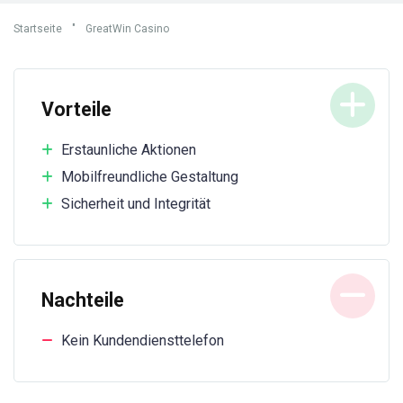
Startseite
"
GreatWin Casino
Vorteile
Erstaunliche Aktionen
Mobilfreundliche Gestaltung
Sicherheit und Integrität
Nachteile
Kein Kundendiensttelefon