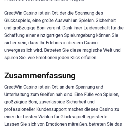
GreatWin Casino ist ein Ort, der die Spannung des
Glücksspiels, eine große Auswahl an Spielen, Sicherheit
und großzügige Boni vereint. Dank ihrer Leidenschaft für die
Schaffung einer einzigartigen Spielumgebung können Sie
sicher sein, dass Ihr Erlebnis in diesem Casino
unvergesslich wird. Betreten Sie diese magische Welt und
spüren Sie, wie Emotionen jeden Klick erfüllen.
Zusammenfassung
GreatWin Casino ist ein Ort, an dem Spannung und
Unterhaltung zum Greifen nah sind. Eine Fülle von Spielen,
großzügige Boni, zuverlässige Sicherheit und
professioneller Kundensupport machen dieses Casino zu
einer der besten Wahlen für Glücksspielbegeisterte.
Lassen Sie sich von Emotionen mitreißen, betreten Sie das