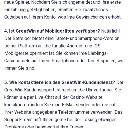
neue Spieler. Nachdem Sie sich angemeldet und Ihre erste
Einzahlung getätigt haben, erhalten Sie zusätzliches
Guthaben auf Ihrem Konto, was Ihre Gewinnchancen erhöht.
4. Ist GreatWin auf Mobilgeräten verfügbar?
Natürlich!
Der Betreiber bietet eine Tablet- und Smartphone-Version
seiner Plattform an, die für alle Android- und iOS-
Mobilgeräte optimiert ist. Sie können Ihre Lieblings-
Casinospiele auf Ihrem Smartphone oder Tablet spielen, wo
immer Sie sind.
5. Wie kontaktiere ich den GreatWin-Kundendienst?
Der
GreatWin-Kundensupport ist rund um die Uhr verfügbar. Sie
können sie per Live-Chat auf der Casino-Website
kontaktieren, indem Sie eine E-Mail senden oder die auf
ihrer Website angegebene Telefonnummer verwenden. Das
Support-Team hilft Ihnen gerne bei der Lösung etwaiger
Probleme oder beantwortet Ihre Fragen.