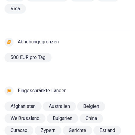
Visa
Abhebungsgrenzen
500 EUR pro Tag
Eingeschränkte Länder
Afghanistan
Australien
Belgien
Weißrussland
Bulgarien
China
Curacao
Zypern
Gerichte
Estland