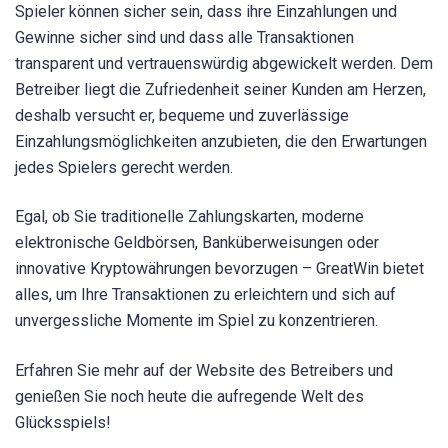
Spieler können sicher sein, dass ihre Einzahlungen und
Gewinne sicher sind und dass alle Transaktionen
transparent und vertrauenswürdig abgewickelt werden. Dem
Betreiber liegt die Zufriedenheit seiner Kunden am Herzen,
deshalb versucht er, bequeme und zuverlässige
Einzahlungsmöglichkeiten anzubieten, die den Erwartungen
jedes Spielers gerecht werden.
Egal, ob Sie traditionelle Zahlungskarten, moderne
elektronische Geldbörsen, Banküberweisungen oder
innovative Kryptowährungen bevorzugen – GreatWin bietet
alles, um Ihre Transaktionen zu erleichtern und sich auf
unvergessliche Momente im Spiel zu konzentrieren.
Erfahren Sie mehr auf der Website des Betreibers und
genießen Sie noch heute die aufregende Welt des
Glücksspiels!