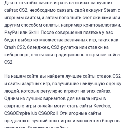
Для того чтобы начать играть на скинах на лучших
сайтах CS2, необходимо связать свой аккаунт Steam с
игорным сайтом, а затем пополнить счет скинами или
другим способом оплаты, например криптовалютами,
PayPal или Skrill. После совершения платежа у вас
будет выбор из множества различных игр, таких как
Crash CS2, блэкджек, CS2-рулетка или ставки на
киберспорт, слоты или традиционное открытие кейса
CS2.
На нашем сайте вы найдете лучшие сайты ставок CS2
и сайты азартных игр, получившие наилучшую оценку
людей, которые регулярно играют на этих сайтах.
Одним из лучших вариантов для начала игры в
азартные игры онлайн могут стать сайты Keydrop,
CSGOEmpire lub CSGORoll. Эти игорные сайты
предлагают лучший опыт игры и множество бонусов,