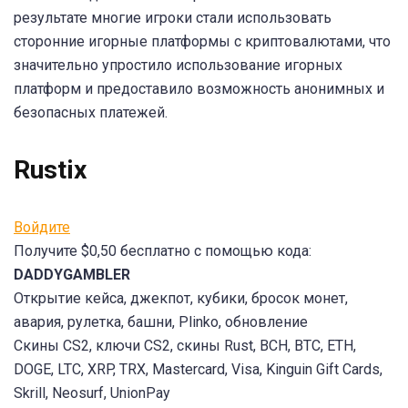
результате многие игроки стали использовать
сторонние игорные платформы с криптовалютами, что
значительно упростило использование игорных
платформ и предоставило возможность анонимных и
безопасных платежей.
Rustix
Войдите
Получите $0,50 бесплатно с помощью кода:
DADDYGAMBLER
Открытие кейса, джекпот, кубики, бросок монет,
авария, рулетка, башни, Plinko, обновление
Скины CS2, ключи CS2, скины Rust, BCH, BTC, ETH,
DOGE, LTC, XRP, TRX, Mastercard, Visa, Kinguin Gift Cards,
Skrill, Neosurf, UnionPay