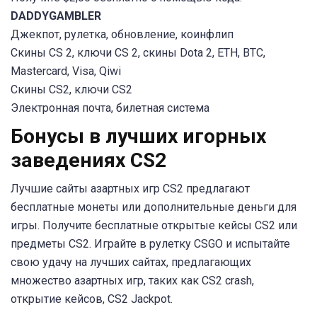
DADDYGAMBLER
Джекпот, рулетка, обновление, коинфлип
Скины CS 2, ключи CS 2, скины Dota 2, ETH, BTC,
Mastercard, Visa, Qiwi
Скины CS2, ключи CS2
Электронная почта, билетная система
Бонусы в лучших игорных
заведениях CS2
Лучшие сайты азартных игр CS2 предлагают
бесплатные монеты или дополнительные деньги для
игры. Получите бесплатные открытые кейсы CS2 или
предметы CS2. Играйте в рулетку CSGO и испытайте
свою удачу на лучших сайтах, предлагающих
множество азартных игр, таких как CS2 crash,
открытие кейсов, CS2 Jackpot.