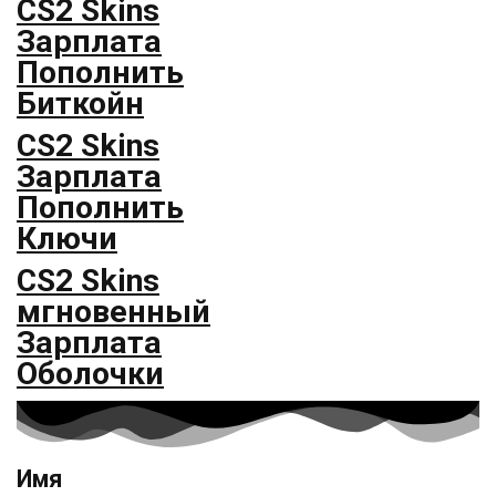
CS2 Skins
Зарплата
Пополнить
Биткойн
CS2 Skins
Зарплата
Пополнить
Ключи
CS2 Skins
мгновенный
Зарплата
Оболочки
Имя