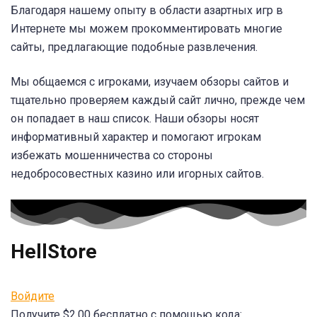
Благодаря нашему опыту в области азартных игр в
Интернете мы можем прокомментировать многие
сайты, предлагающие подобные развлечения.
Мы общаемся с игроками, изучаем обзоры сайтов и
тщательно проверяем каждый сайт лично, прежде чем
он попадает в наш список. Наши обзоры носят
информативный характер и помогают игрокам
избежать мошенничества со стороны
недобросовестных казино или игорных сайтов.
HellStore
Войдите
Получите $2,00 бесплатно с помощью кода: