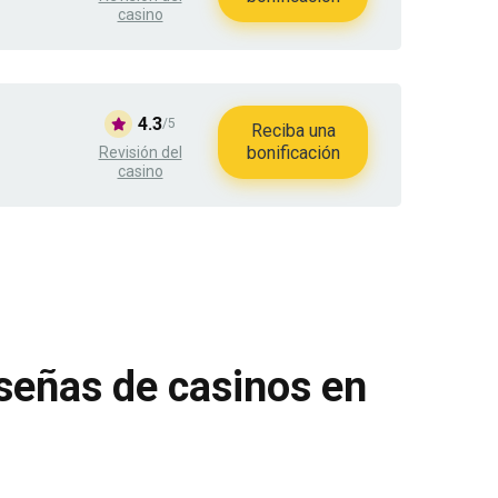
casino
4.3
/5
Reciba una
bonificación
Revisión del
casino
señas de casinos en