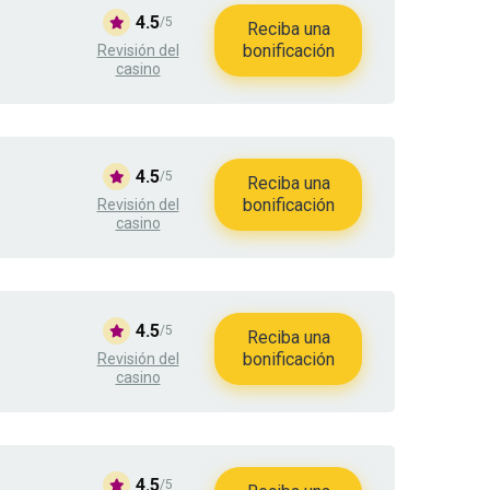
4.5
/5
Reciba una
bonificación
Revisión del
casino
4.5
/5
Reciba una
bonificación
Revisión del
casino
4.5
/5
Reciba una
bonificación
Revisión del
casino
4.5
/5