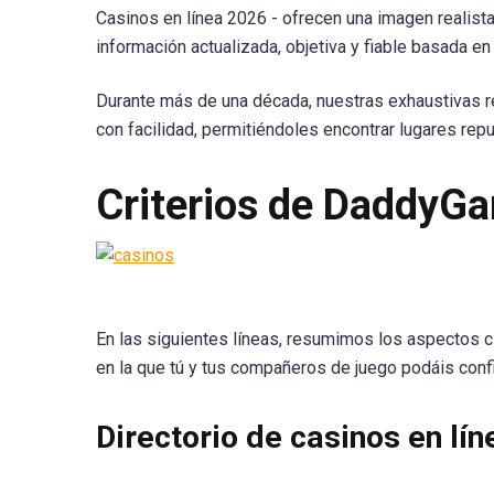
Casinos en línea 2026 - ofrecen una imagen realis
información actualizada, objetiva y fiable basada en 
Durante más de una década, nuestras exhaustivas re
con facilidad, permitiéndoles encontrar lugares rep
Criterios de DaddyGa
En las siguientes líneas, resumimos los aspectos 
en la que tú y tus compañeros de juego podáis confi
Directorio de casinos en lín