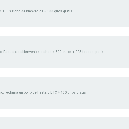
o: 100% Bono de bienvenida + 100 giros gratis
o: Paquete de bienvenida de hasta 500 euros + 225 tiradas gratis
no: reclama un bono de hasta 5 BTC + 150 giros gratis