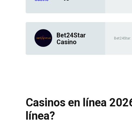
Bet24Star
Bet24Star: 
Casino
Casinos en línea 202
línea?