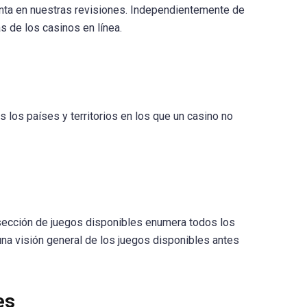
uenta en nuestras revisiones. Independientemente de
as de los casinos en línea.
 los países y territorios en los que un casino no
a sección de juegos disponibles enumera todos los
una visión general de los juegos disponibles antes
es