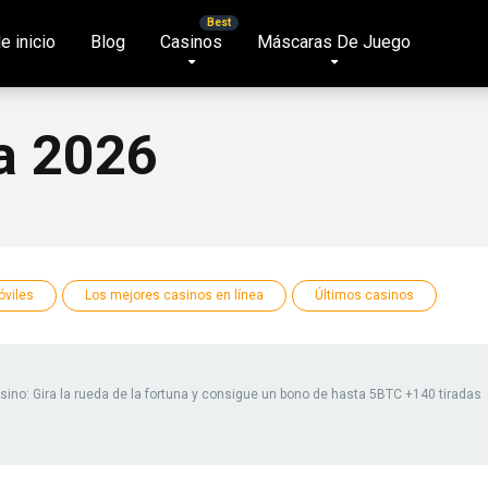
e inicio
Blog
Casinos
Máscaras De Juego
ea 2026
viles
Los mejores casinos en línea
Últimos casinos
asino: Gira la rueda de la fortuna y consigue un bono de hasta 5BTC +140 tiradas