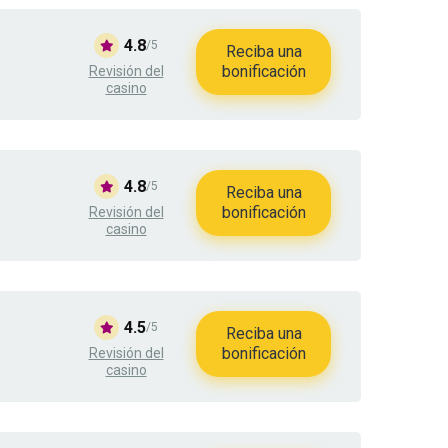
4.8
/5
Reciba una
bonificación
Revisión del
casino
4.8
/5
Reciba una
bonificación
Revisión del
casino
4.5
/5
Reciba una
bonificación
Revisión del
casino