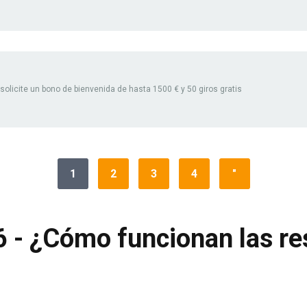
solicite un bono de bienvenida de hasta 1500 € y 50 giros gratis
1
2
3
4
"
6 - ¿Cómo funcionan las re