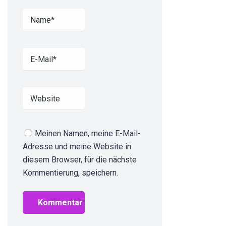
Meinen Namen, meine E-Mail-
Adresse und meine Website in
diesem Browser, für die nächste
Kommentierung, speichern.