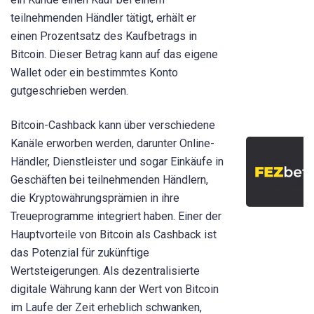
teilnehmenden Händler tätigt, erhält er
einen Prozentsatz des Kaufbetrags in
Bitcoin. Dieser Betrag kann auf das eigene
Wallet oder ein bestimmtes Konto
gutgeschrieben werden.
Bitcoin-Cashback kann über verschiedene
Kanäle erworben werden, darunter Online-
Händler, Dienstleister und sogar Einkäufe in
Geschäften bei teilnehmenden Händlern,
die Kryptowährungsprämien in ihre
Treueprogramme integriert haben. Einer der
Hauptvorteile von Bitcoin als Cashback ist
das Potenzial für zukünftige
Wertsteigerungen. Als dezentralisierte
digitale Währung kann der Wert von Bitcoin
im Laufe der Zeit erheblich schwanken,