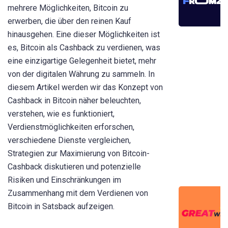
mehrere Möglichkeiten, Bitcoin zu
erwerben, die über den reinen Kauf
hinausgehen. Eine dieser Möglichkeiten ist
es, Bitcoin als Cashback zu verdienen, was
eine einzigartige Gelegenheit bietet, mehr
von der digitalen Währung zu sammeln. In
diesem Artikel werden wir das Konzept von
Cashback in Bitcoin näher beleuchten,
verstehen, wie es funktioniert,
Verdienstmöglichkeiten erforschen,
verschiedene Dienste vergleichen,
Strategien zur Maximierung von Bitcoin-
Cashback diskutieren und potenzielle
Risiken und Einschränkungen im
Zusammenhang mit dem Verdienen von
Bitcoin in Satsback aufzeigen.