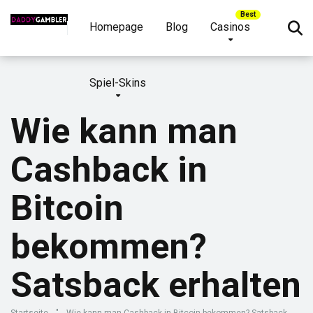
Homepage
Blog
Casinos
Spiel-Skins
Wie kann man
Cashback in
Bitcoin
bekommen?
Satsback erhalten