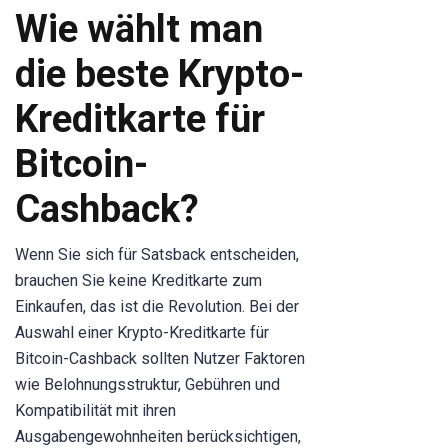
Wie wählt man
die beste Krypto-
Kreditkarte für
Bitcoin-
Cashback?
Wenn Sie sich für Satsback entscheiden,
brauchen Sie keine Kreditkarte zum
Einkaufen, das ist die Revolution. Bei der
Auswahl einer Krypto-Kreditkarte für
Bitcoin-Cashback sollten Nutzer Faktoren
wie Belohnungsstruktur, Gebühren und
Kompatibilität mit ihren
Ausgabengewohnheiten berücksichtigen,