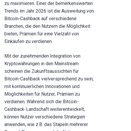
zu maximieren. Einer der bemerkenswerten
Trends im Jahr 2026 ist die Ausweitung von
Bitcoin-Cashback auf verschiedene
Branchen, die den Nutzern die Möglichkeit
bieten, Prämien für eine Vielzahl von
Einkäufen zu verdienen.
Mit der zunehmenden Integration von
Kryptowährungen in den Mainstream
scheinen die Zukunftsaussichten für
Bitcoin-Cashback vielversprechend zu sein,
mit kontinuierlichen Innovationen und
Möglichkeiten für Nutzer, Prämien zu
verdienen. Während sich die Bitcoin-
Cashback-Landschaft weiterentwickelt,
können Nutzer verschiedene Strategien
anwenden, wie z.B. das Stapeln mehrerer