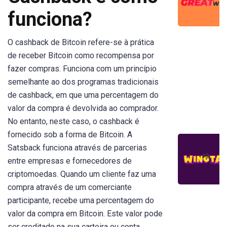
funciona?
O cashback de Bitcoin refere-se à prática
de receber Bitcoin como recompensa por
fazer compras. Funciona com um princípio
semelhante ao dos programas tradicionais
de cashback, em que uma percentagem do
valor da compra é devolvida ao comprador.
No entanto, neste caso, o cashback é
fornecido sob a forma de Bitcoin. A
Satsback funciona através de parcerias
entre empresas e fornecedores de
criptomoedas. Quando um cliente faz uma
compra através de um comerciante
participante, recebe uma percentagem do
valor da compra em Bitcoin. Este valor pode
ser creditado na sua carteira ou conta