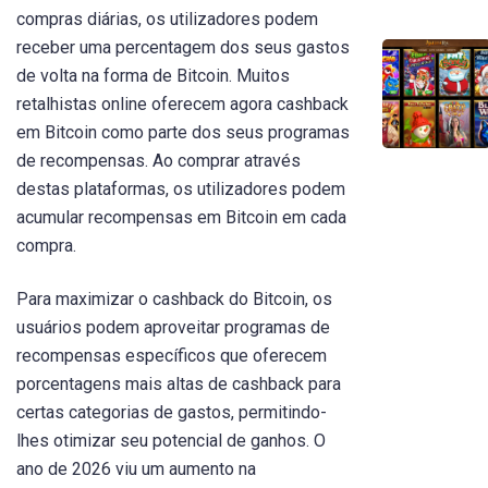
compras diárias, os utilizadores podem
receber uma percentagem dos seus gastos
de volta na forma de Bitcoin. Muitos
retalhistas online oferecem agora cashback
em Bitcoin como parte dos seus programas
de recompensas. Ao comprar através
destas plataformas, os utilizadores podem
acumular recompensas em Bitcoin em cada
compra.
Para maximizar o cashback do Bitcoin, os
usuários podem aproveitar programas de
recompensas específicos que oferecem
porcentagens mais altas de cashback para
certas categorias de gastos, permitindo-
lhes otimizar seu potencial de ganhos. O
ano de 2026 viu um aumento na