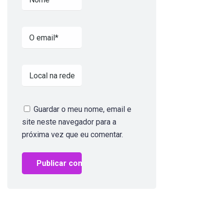
Guardar o meu nome, email e
site neste navegador para a
próxima vez que eu comentar.