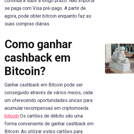
continua a subir a longo prazo. Não importa
se paga com Visa pré-pago. A partir de
agora, pode obter bitcoin enquanto faz as
suas compras diárias.
Como ganhar
cashback em
Bitcoin?
Ganhar cashback em Bitcoin pode ser
conseguido através de vários meios, cada
um oferecendo oportunidades únicas para
acumular recompensas em criptomoeda.
bitcoin
Os cartões de débito são uma
forma conveniente de ganhar cashback em
Bitcoin. Ao utilizar estes cartões para