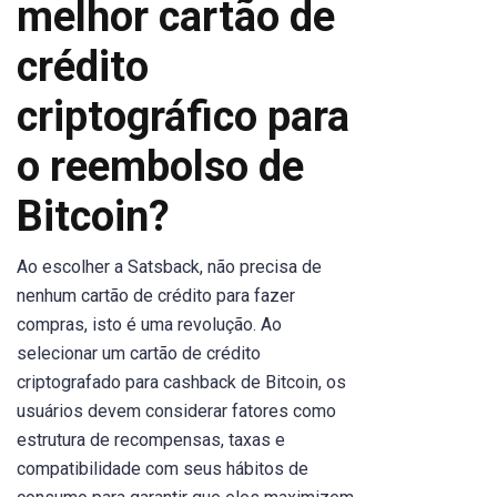
melhor cartão de
crédito
criptográfico para
o reembolso de
Bitcoin?
Ao escolher a Satsback, não precisa de
nenhum cartão de crédito para fazer
compras, isto é uma revolução. Ao
selecionar um cartão de crédito
criptografado para cashback de Bitcoin, os
usuários devem considerar fatores como
estrutura de recompensas, taxas e
compatibilidade com seus hábitos de