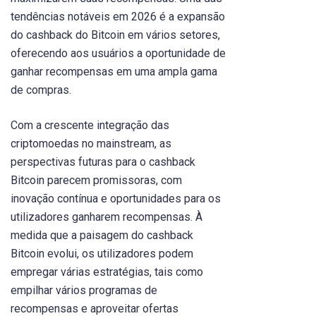
tendências notáveis em 2026 é a expansão
do cashback do Bitcoin em vários setores,
oferecendo aos usuários a oportunidade de
ganhar recompensas em uma ampla gama
de compras.
Com a crescente integração das
criptomoedas no mainstream, as
perspectivas futuras para o cashback
Bitcoin parecem promissoras, com
inovação contínua e oportunidades para os
utilizadores ganharem recompensas. À
medida que a paisagem do cashback
Bitcoin evolui, os utilizadores podem
empregar várias estratégias, tais como
empilhar vários programas de
recompensas e aproveitar ofertas