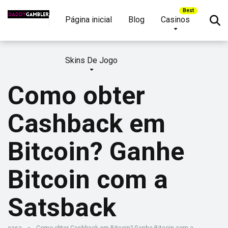
Página inicial
Blog
Casinos
Skins De Jogo
Como obter
Cashback em
Bitcoin? Ganhe
Bitcoin com a
Satsback