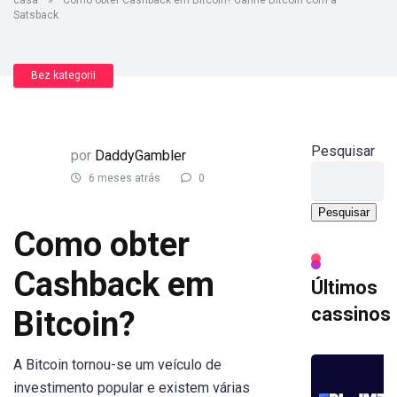
casa
»
Como obter Cashback em Bitcoin? Ganhe Bitcoin com a
Satsback
Bez kategorii
Pesquisar
por
DaddyGambler
6 meses atrás
0
Pesquisar
Como obter
Cashback em
Últimos
cassinos
Bitcoin?
A Bitcoin tornou-se um veículo de
investimento popular e existem várias