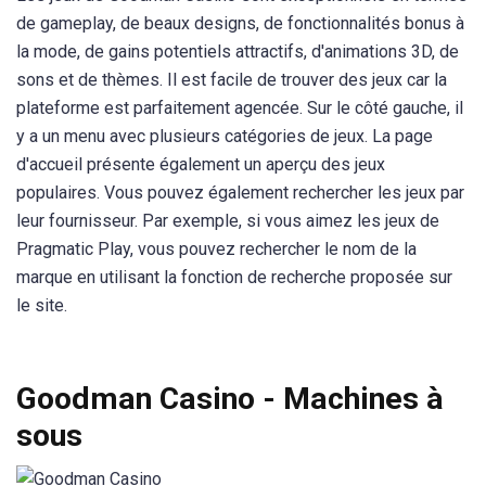
de gameplay, de beaux designs, de fonctionnalités bonus à
la mode, de gains potentiels attractifs, d'animations 3D, de
sons et de thèmes. Il est facile de trouver des jeux car la
plateforme est parfaitement agencée. Sur le côté gauche, il
y a un menu avec plusieurs catégories de jeux. La page
d'accueil présente également un aperçu des jeux
populaires. Vous pouvez également rechercher les jeux par
leur fournisseur. Par exemple, si vous aimez les jeux de
Pragmatic Play, vous pouvez rechercher le nom de la
marque en utilisant la fonction de recherche proposée sur
le site.
Goodman Casino - Machines à
sous