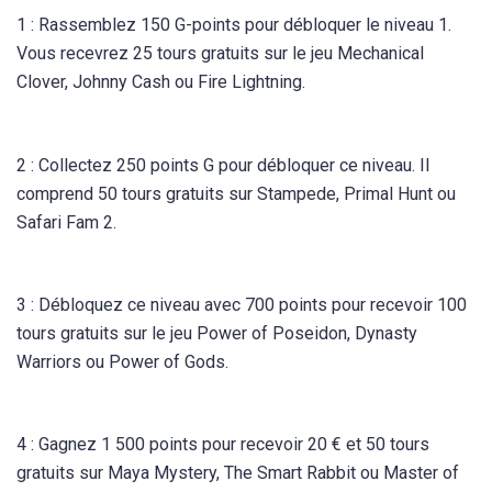
1 : Rassemblez 150 G-points pour débloquer le niveau 1.
Vous recevrez 25 tours gratuits sur le jeu Mechanical
Clover, Johnny Cash ou Fire Lightning.
2 : Collectez 250 points G pour débloquer ce niveau. Il
comprend 50 tours gratuits sur Stampede, Primal Hunt ou
Safari Fam 2.
3 : Débloquez ce niveau avec 700 points pour recevoir 100
tours gratuits sur le jeu Power of Poseidon, Dynasty
Warriors ou Power of Gods.
4 : Gagnez 1 500 points pour recevoir 20 € et 50 tours
gratuits sur Maya Mystery, The Smart Rabbit ou Master of