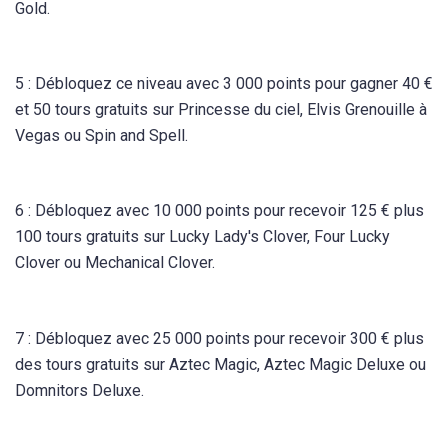
Gold.
5 : Débloquez ce niveau avec 3 000 points pour gagner 40 €
et 50 tours gratuits sur Princesse du ciel, Elvis Grenouille à
Vegas ou Spin and Spell.
6 : Débloquez avec 10 000 points pour recevoir 125 € plus
100 tours gratuits sur Lucky Lady's Clover, Four Lucky
Clover ou Mechanical Clover.
7 : Débloquez avec 25 000 points pour recevoir 300 € plus
des tours gratuits sur Aztec Magic, Aztec Magic Deluxe ou
Domnitors Deluxe.