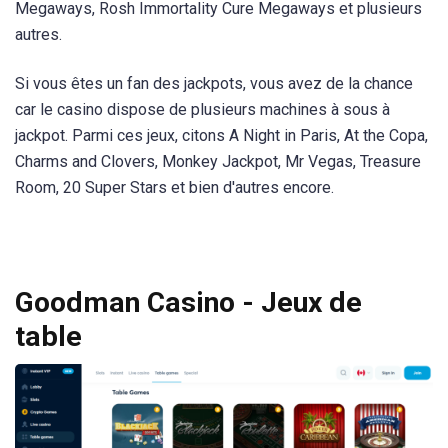
Megaways, Rosh Immortality Cure Megaways et plusieurs
autres.
Si vous êtes un fan des jackpots, vous avez de la chance
car le casino dispose de plusieurs machines à sous à
jackpot. Parmi ces jeux, citons A Night in Paris, At the Copa,
Charms and Clovers, Monkey Jackpot, Mr Vegas, Treasure
Room, 20 Super Stars et bien d'autres encore.
Goodman Casino - Jeux de
table