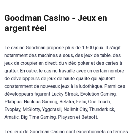
Goodman Casino - Jeux en
argent réel
Le casino Goodman propose plus de 1 600 jeux. Il s'agit
notamment des machines à sous, des jeux de table, des
jeux de croupier en direct, du vidéo poker et des cartes à
gratter. En outre, le casino travaille avec un certain nombre
de développeurs de jeux de haute qualité qui ajoutent
constamment de nouveaux jeux à la ludothèque. Parmi ces
développeurs figurent Lucky Streak, Evolution Gaming,
Platipus, Nucleus Gaming, Belatra, Felix, One Touch,
Evoplay, MrSlotty, Yggdrasil, Nolimit City, Thunderkick,
Amatic, Big Time Gaming, Playson et Betsoft.
Les jeux de Goodman Casino sont exceptionnels en termes