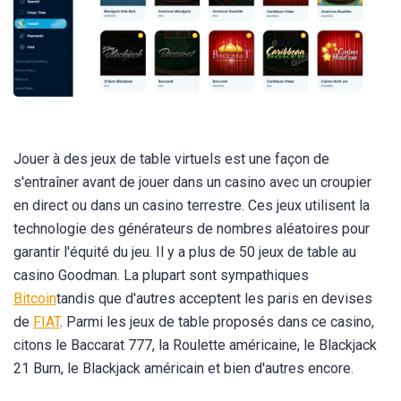
Jouer à des jeux de table virtuels est une façon de
s'entraîner avant de jouer dans un casino avec un croupier
en direct ou dans un casino terrestre. Ces jeux utilisent la
technologie des générateurs de nombres aléatoires pour
garantir l'équité du jeu. Il y a plus de 50 jeux de table au
casino Goodman. La plupart sont sympathiques
Bitcoin
tandis que d'autres acceptent les paris en devises
de
FIAT
. Parmi les jeux de table proposés dans ce casino,
citons le Baccarat 777, la Roulette américaine, le Blackjack
21 Burn, le Blackjack américain et bien d'autres encore.