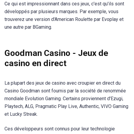
Ce qui est impressionnant dans ces jeux, c'est qu'ils sont
développés par plusieurs marques. Par exemple, vous
trouverez une version d'American Roulette par Evoplay et
une autre par BGaming.
Goodman Casino - Jeux de
casino en direct
La plupart des jeux de casino avec croupier en direct du
Casino Goodman sont fournis par la société de renommée
mondiale Evolution Gaming. Certains proviennent d'Ezugi,
Playtech, ALG, Pragmatic Play Live, Authentic, VIVO Gaming
et Lucky Streak.
Ces développeurs sont connus pour leur technologie