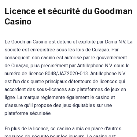
Licence et sécurité du Goodman
Casino
Le Goodman Casino est détenu et exploité par Dama N.V. La
société est enregistrée sous les lois de Curaçao. Par
conséquent, son casino est autorisé par le gouvernement
de Curaçao, plus précisément par Antillephone N.V. sous le
numéro de licence 8048/JAZ2020-013. Antillephone N.V.
est l'un des quatre principaux détenteurs de licences qui
accordent des sous-licences aux plateformes de jeux en
ligne. La marque réglemente également le casino et
s'assure qu'il propose des jeux équitables sur une
plateforme sécurisée.
En plus de la licence, ce casino a mis en place d'autres
mesures de sécurité pour les joueurs. Le casino est