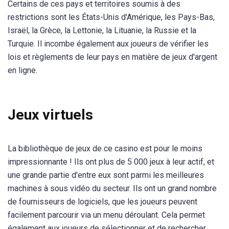
Certains de ces pays et territoires soumis à des
restrictions sont les États-Unis d'Amérique, les Pays-Bas,
Israël, la Grèce, la Lettonie, la Lituanie, la Russie et la
Turquie. Il incombe également aux joueurs de vérifier les
lois et règlements de leur pays en matière de jeux d'argent
en ligne.
Jeux virtuels
La bibliothèque de jeux de ce casino est pour le moins
impressionnante ! Ils ont plus de 5 000 jeux à leur actif, et
une grande partie d'entre eux sont parmi les meilleures
machines à sous vidéo du secteur. Ils ont un grand nombre
de fournisseurs de logiciels, que les joueurs peuvent
facilement parcourir via un menu déroulant. Cela permet
également aux joueurs de sélectionner et de rechercher