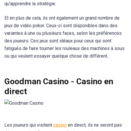
qu'apprendre la stratégie.
Et en plus de cela, ils ont également un grand nombre de
jeux de vidéo poker. Ceux-ci sont disponibles dans des
variantes à une ou plusieurs faces, selon les préférences
des joueurs. Ces jeux sont idéaux pour ceux qui sont
fatigués de faire tourner les rouleaux des machines à sous
ou qui veulent essayer quelque chose de différent.
Goodman Casino - Casino en
direct
Les joueurs qui visitent
casino
en direct, ils ne seront pas