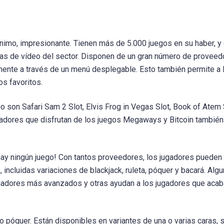
nimo, impresionante. Tienen más de 5.000 juegos en su haber, y
rras de vídeo del sector. Disponen de un gran número de provee
mente a través de un menú desplegable. Esto también permite a 
os favoritos.
 son Safari Sam 2 Slot, Elvis Frog in Vegas Slot, Book of Atem 
adores que disfrutan de los juegos Megaways y Bitcoin también
ay ningún juego! Con tantos proveedores, los jugadores pueden 
incluidas variaciones de blackjack, ruleta, póquer y bacará. Alg
gadores más avanzados y otras ayudan a los jugadores que acab
 póquer. Están disponibles en variantes de una o varias caras, 