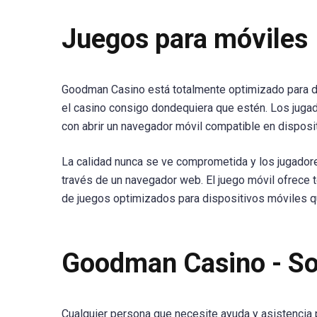
Juegos para móviles
Goodman Casino está totalmente optimizado para dis
el casino consigo dondequiera que estén. Los jugado
con abrir un navegador móvil compatible en dispos
La calidad nunca se ve comprometida y los jugadore
través de un navegador web. El juego móvil ofrece 
de juegos optimizados para dispositivos móviles qu
Goodman Casino - So
Cualquier persona que necesite ayuda y asistencia 