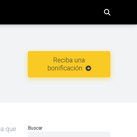
Reciba una
bonificación
ca que
Buscar