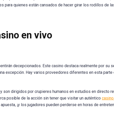
es para quienes están cansados de hacer girar los rodillos de la
sino en vivo
entirán decepcionados. Este casino destaca realmente por su s
 una excepción. Hay varios proveedores diferentes en esta parte 
y son dirigidos por crupieres humanos en estudios en directo r
ca posible de la acción sin tener que visitar un auténtico
casino
e apuesta, ¡y los jugadores pueden perderse en horas de entrete