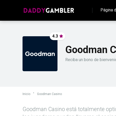
Página d
4.3
Goodman C
Reciba un bono de bienvenid
Inicio
"
Goodman Casino
Goodman Casino está totalmente optimi