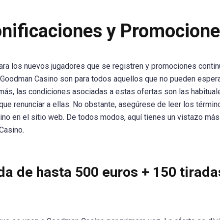
nificaciones y Promocion
ara los nuevos jugadores que se registren y promociones contin
n Goodman Casino son para todos aquellos que no pueden espera
, las condiciones asociadas a estas ofertas son las habituale
que renunciar a ellas. No obstante, asegúrese de leer los términ
no en el sitio web. De todos modos, aquí tienes un vistazo más
Casino.
da de hasta 500 euros + 150 tirada