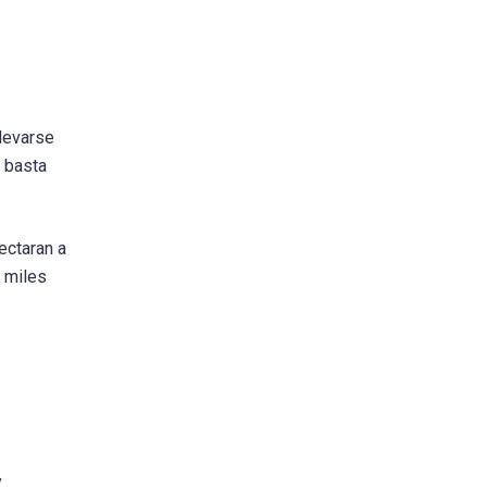
levarse
y basta
ectaran a
n miles
y