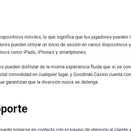
positivos móviles, lo que significa que los jugadores pueden l
res pueden utilizar un inicio de sesión en varios dispositivos 
itivos como iPads, iPhones y smartphones.
s pueden disfrutar de la misma experiencia fluida que si se con
total comodidad en cualquier lugar, y Goodman Casino cuenta co
e garantizan que la diversión nunca se detenga.
porte
puede ponerse en contacto con el equipo de atención al cliente 