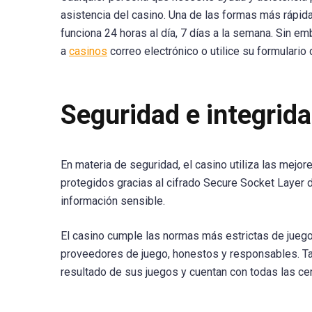
asistencia del casino. Una de las formas más rápidas
funciona 24 horas al día, 7 días a la semana. Sin 
a
casinos
correo electrónico o utilice su formulario 
Seguridad e integrid
En materia de seguridad, el casino utiliza las mejo
protegidos gracias al cifrado Secure Socket Layer d
información sensible.
El casino cumple las normas más estrictas de juego
proveedores de juego, honestos y responsables. Ta
resultado de sus juegos y cuentan con todas las cer