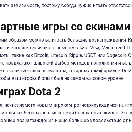
ть зависимость, поэтому всегда нужно играть ответственн
зартные игры со скинами
таким образом можно выиграть большие вознаграждения. 
г и вносить наличные с помощью карт Visa, Mastercard. П
ы, такие как Bitcoin, Litecoin, Ripple, USDT или Dogecoin
ычно предлагают широкий выбор методов пополнения и выв
же очень важным элементом, которому платформы в Dota
 чтобы ваш игровой опыт был на самом высоком уровне.
грах Dota 2
а, начисляемого новым игрокам, регистрирующимся на иг
ительных бесплатных монет или бесплатных скинов. Это о
невные вознаграждения и еще большее удовольствие от и