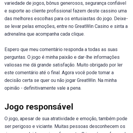
variedade de jogos, bônus generosos, segurança confiável
e suporte ao cliente profissional fazem deste cassino uma
das melhores escolhas para os entusiastas do jogo. Deixe-
se levar pelas emoções, entre no GreatWin Casino e sinta a
adrenalina que acompanha cada clique.
Espero que meu comentário responda a todas as suas
perguntas. O jogo é minha paixão e dar-lhe informações
valiosas me dá grande satisfação. Muito obrigado por ler
este comentário até o final. Agora você pode tomar a
decisão certa se quer ou não jogar GreatWin. Na minha
opinião - definitivamente vale a pena.
Jogo responsável
O jogo, apesar de sua atratividade e emoção, também pode
ser perigoso e viciante. Muitas pessoas desconhecem os