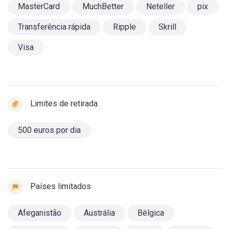
MasterCard
MuchBetter
Neteller
pix
Transferência rápida
Ripple
Skrill
Visa
Limites de retirada
500 euros por dia
Países limitados
Afeganistão
Austrália
Bélgica