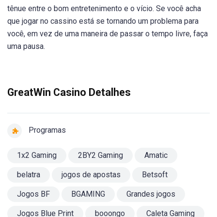
tênue entre o bom entretenimento e o vício. Se você acha
que jogar no cassino está se tornando um problema para
você, em vez de uma maneira de passar o tempo livre, faça
uma pausa.
GreatWin Casino Detalhes
Programas
1x2 Gaming
2BY2 Gaming
Amatic
belatra
jogos de apostas
Betsoft
Jogos BF
BGAMING
Grandes jogos
Jogos Blue Print
booongo
Caleta Gaming