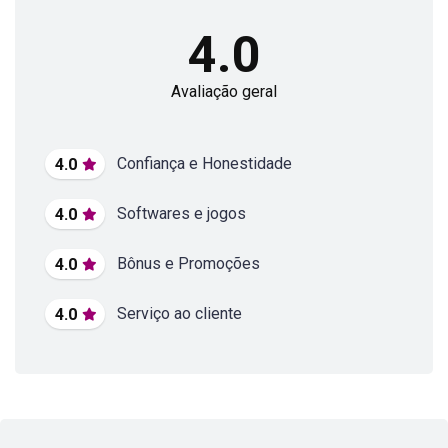
4.0
Avaliação geral
Confiança e Honestidade
4.0
Softwares e jogos
4.0
Bônus e Promoções
4.0
Serviço ao cliente
4.0