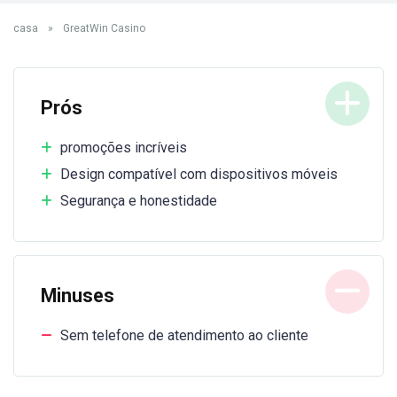
casa
»
GreatWin Casino
Prós
promoções incríveis
Design compatível com dispositivos móveis
Segurança e honestidade
Minuses
Sem telefone de atendimento ao cliente