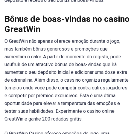
depósito e receba o seu bónus de boas-vindas.
Bônus de boas-vindas no casino
GreatWin
O GreatWin não apenas oferece emoção durante o jogo,
mas também bônus generosos e promoções que
aumentam o calor. A partir do momento do registo, pode
usufruir de um atractivo bónus de boas-vindas que irá
aumentar o seu depósito inicial e adicionar uma dose extra
de adrenalina. Além disso, o cassino organiza regularmente
torneios onde você pode competir contra outros jogadores
e competir por prêmios exclusivos. Esta é uma ótima
oportunidade para elevar a temperatura das emoções e
testar suas habilidades. Experimente o casino online
GreatWin e ganhe 200 rodadas grátis.
O GreatWin Casino oferece emoções de jogo, uma