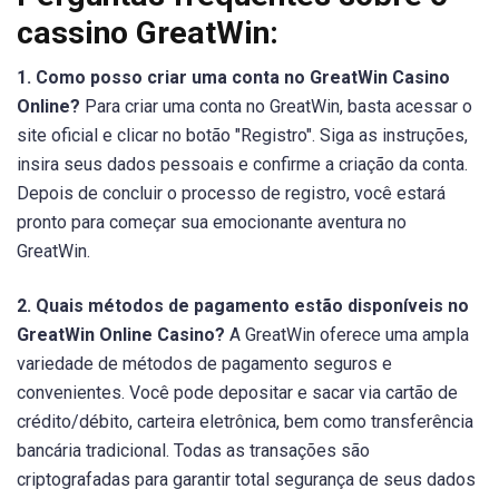
cassino GreatWin:
1. Como posso criar uma conta no GreatWin Casino
Online?
Para criar uma conta no GreatWin, basta acessar o
site oficial e clicar no botão "Registro". Siga as instruções,
insira seus dados pessoais e confirme a criação da conta.
Depois de concluir o processo de registro, você estará
pronto para começar sua emocionante aventura no
GreatWin.
2. Quais métodos de pagamento estão disponíveis no
GreatWin Online Casino?
A GreatWin oferece uma ampla
variedade de métodos de pagamento seguros e
convenientes. Você pode depositar e sacar via cartão de
crédito/débito, carteira eletrônica, bem como transferência
bancária tradicional. Todas as transações são
criptografadas para garantir total segurança de seus dados