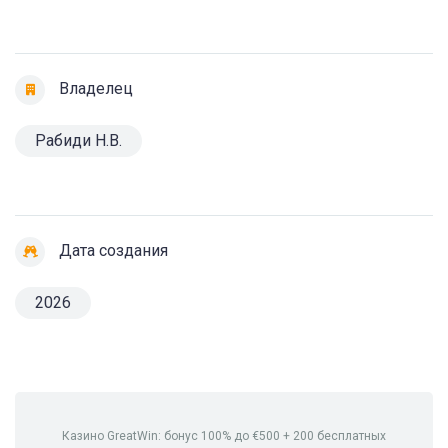
Владелец
Рабиди Н.В.
Дата создания
2026
Казино GreatWin: бонус 100% до €500 + 200 бесплатных