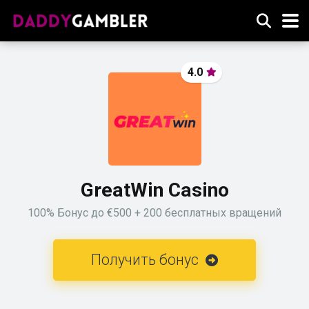
4.0
GreatWin Casino
100% Бонус до €500 + 200 бесплатных вращений
Получить бонус