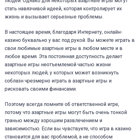
людей. Однако для некоторых азартные игры могут
стать навязчивой идеей, которая контролирует их
жизнь и вызывает серьезные проблемы.
В настоящее время, благодаря Интернету, онлайн-
казино буквально у вас под рукой. Вы можете играть в
свои любимые азартные игры в любом месте и в
любое время. Эта постоянная доступность делает
азартные игры неотъемлемой частью жизни
некоторых людей, у которых может возникнуть
соблазн чрезмерно играть в азартные игры и
рисковать своими финансами.
Поэтому всегда помните об ответственной игре,
потому что азартные игры могут быть очень тонкой
гранью между хорошим развлечением и
зависимостью. Если вы чувствуете, что игра в казино
становится для вас проблемой, а не способом