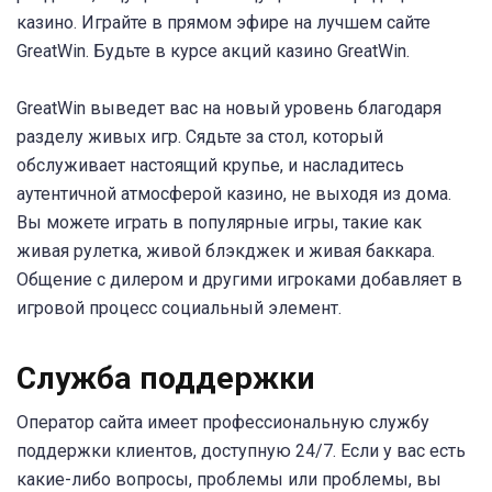
казино. Играйте в прямом эфире на лучшем сайте
GreatWin. Будьте в курсе акций казино GreatWin.
GreatWin выведет вас на новый уровень благодаря
разделу живых игр. Сядьте за стол, который
обслуживает настоящий крупье, и насладитесь
аутентичной атмосферой казино, не выходя из дома.
Вы можете играть в популярные игры, такие как
живая рулетка, живой блэкджек и живая баккара.
Общение с дилером и другими игроками добавляет в
игровой процесс социальный элемент.
Служба поддержки
Оператор сайта имеет профессиональную службу
поддержки клиентов, доступную 24/7. Если у вас есть
какие-либо вопросы, проблемы или проблемы, вы