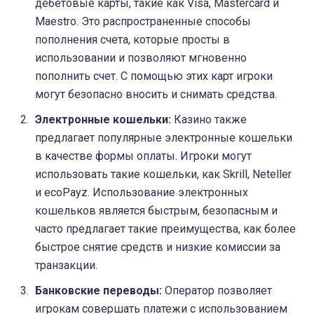
дебетовые карты, такие как Visa, Mastercard и
Maestro. Это распространенные способы
пополнения счета, которые просты в
использовании и позволяют мгновенно
пополнить счет. С помощью этих карт игроки
могут безопасно вносить и снимать средства.
Электронные кошельки:
Казино также
предлагает популярные электронные кошельки
в качестве формы оплаты. Игроки могут
использовать такие кошельки, как Skrill, Neteller
и ecoPayz. Использование электронных
кошельков является быстрым, безопасным и
часто предлагает такие преимущества, как более
быстрое снятие средств и низкие комиссии за
транзакции.
Банковские переводы:
Оператор позволяет
игрокам совершать платежи с использованием