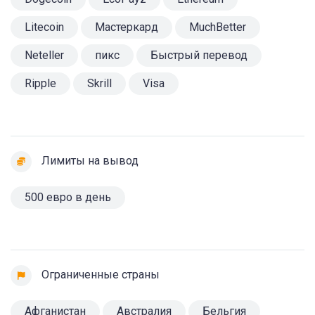
Litecoin
Мастеркард
MuchBetter
Neteller
пикс
Быстрый перевод
Ripple
Skrill
Visa
Лимиты на вывод
500 евро в день
Ограниченные страны
Афганистан
Австралия
Бельгия