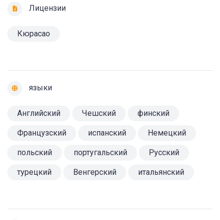
Лицензии
Кюрасао
языки
Английский
Чешский
финский
Французский
испанский
Немецкий
польский
португальский
Русский
турецкий
Венгерский
итальянский