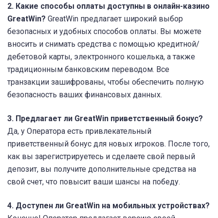
2. Какие способы оплаты доступны в онлайн-казино
GreatWin?
GreatWin предлагает широкий выбор
безопасных и удобных способов оплаты. Вы можете
вносить и снимать средства с помощью кредитной/
дебетовой карты, электронного кошелька, а также
традиционным банковским переводом. Все
транзакции зашифрованы, чтобы обеспечить полную
безопасность ваших финансовых данных.
3. Предлагает ли GreatWin приветственный бонус?
Да, у Оператора есть привлекательный
приветственный бонус для новых игроков. После того,
как вы зарегистрируетесь и сделаете свой первый
депозит, вы получите дополнительные средства на
свой счет, что повысит ваши шансы на победу.
4. Доступен ли GreatWin на мобильных устройствах?