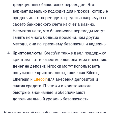
традиционных банковских переводов. Этот
вариант идеально подходит для игроков, которые
предпочитают переводить средства напрямую со
своего банковского счета на счет в казино.
Несмотря на то, что банковские переводы могут
занять немного больше времени, чем другие
методы, они по-прежнему безопасны и надежны.
Криптовалюты:
GreatWin также ввел поддержку
криптовалют в качестве альтернативы внесению
денег на депозит. Игроки могут использовать
популярные криптовалюты, такие как Bitcoin,
Ethereum и
Litecoin
для внесения депозитов и
снятия средств. Платежи в криптовалюте
быстрые, анонимные и обеспечивают
дополнительный уровень безопасности.
Неважно, какой способ пополнения вы предпочитаете,