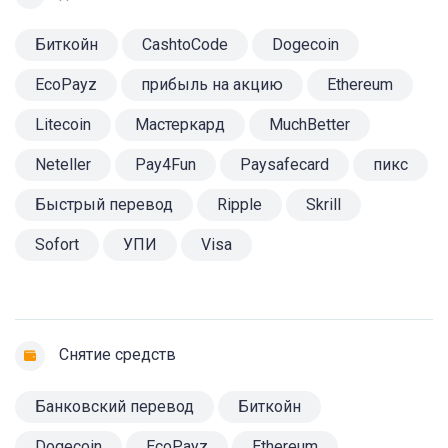
Биткойн
CashtoCode
Dogecoin
EcoPayz
прибыль на акцию
Ethereum
Litecoin
Мастеркард
MuchBetter
Neteller
Pay4Fun
Paysafecard
пикс
Быстрый перевод
Ripple
Skrill
Sofort
УПИ
Visa
Снятие средств
Банковский перевод
Биткойн
Dogecoin
EcoPayz
Ethereum