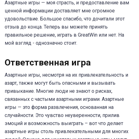
Азартные игры — моя страсть, и предоставление вам
ценной информации доставляет мне огромное
удовольствие. Большое спасибо, что дочитали этот
отзыв до конца. Теперь вы можете принять
правильное решение, играть в GreatWin или нет. На
мой взгляд - однозначно стоит.
Ответственная игра
Азартные игры, несмотря на их привлекательность и
азарт, также могут быть опасными и вызывать
привыкание. Многие люди не знают о рисках,
связанных с частыми азартными играми. Азартные
игры — это форма развлечения, основанная на
случайности. Это чувство неуверенности, прилив
эмоций и возможность выиграть – вот что делает
азартные игры столь привлекательными для многих