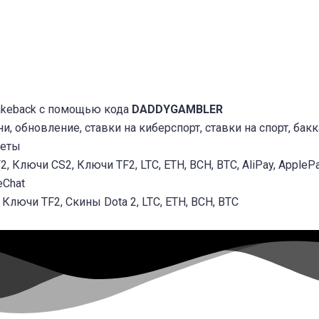
akeback с помощью кода
DADDYGAMBLER
ни, обновление, ставки на киберспорт, ставки на спорт, бак
меты
, Ключи CS2, Ключи TF2, LTC, ETH, BCH, BTC, AliPay, ApplePa
eChat
Ключи TF2, Скины Dota 2, LTC, ETH, BCH, BTC