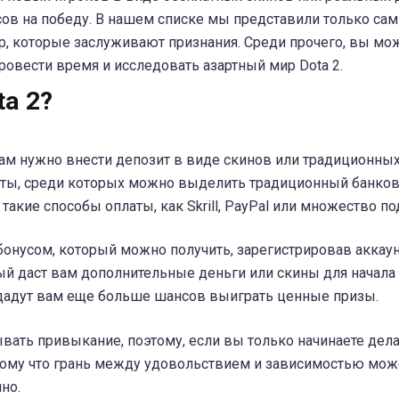
сов на победу. В нашем списке мы представили только с
, которые заслуживают признания. Среди прочего, вы може
овести время и исследовать азартный мир Dota 2.
ta 2?
, вам нужно внести депозит в виде скинов или традицион
аты, среди которых можно выделить традиционный банков
кие способы оплаты, как Skrill, PayPal или множество по
онусом, который можно получить, зарегистрировав аккау
й даст вам дополнительные деньги или скины для начала
 дадут вам еще больше шансов выиграть ценные призы.
вать привыкание, поэтому, если вы только начинаете дела
тому что грань между удовольствием и зависимостью може
но.