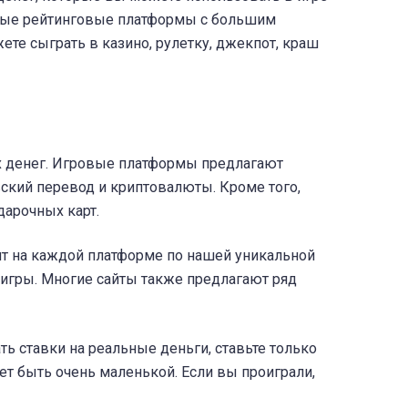
амые рейтинговые платформы с большим
те сыграть в казино, рулетку, джекпот, краш
ных денег. Игровые платформы предлагают
ский перевод и криптовалюты. Кроме того,
дарочных карт.
нт на каждой платформе по нашей уникальной
 игры. Многие сайты также предлагают ряд
ть ставки на реальные деньги, ставьте только
т быть очень маленькой. Если вы проиграли,