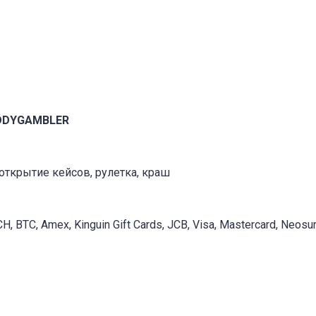
DDYGAMBLER
 открытие кейсов, рулетка, краш
 BTC, Amex, Kinguin Gift Cards, JCB, Visa, Mastercard, Neosurf,