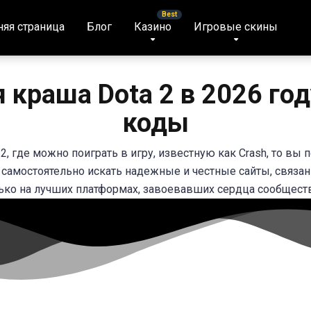
яя страница
Блог
Казино
Игровые скины
краша Dota 2 в 2026 год
коды
2, где можно поиграть в игру, известную как Crash, то вы 
самостоятельно искать надежные и честные сайты, связан
олько на лучших платформах, завоевавших сердца сообществ