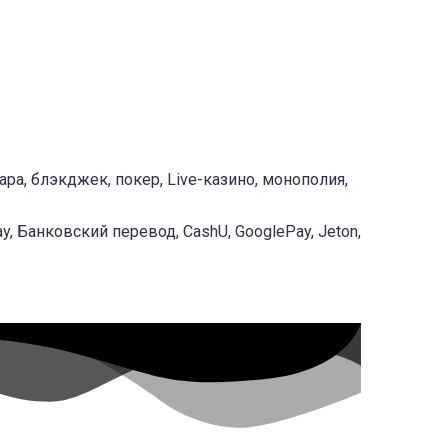
кара, блэкджек, покер, Live-казино, монополия,
y, Банковский перевод, CashU, GooglePay, Jeton,