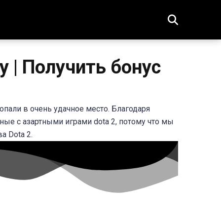
у | Получить бонус
попали в очень удачное место. Благодаря
ные с азартными играми dota 2, потому что мы
а Dota 2.