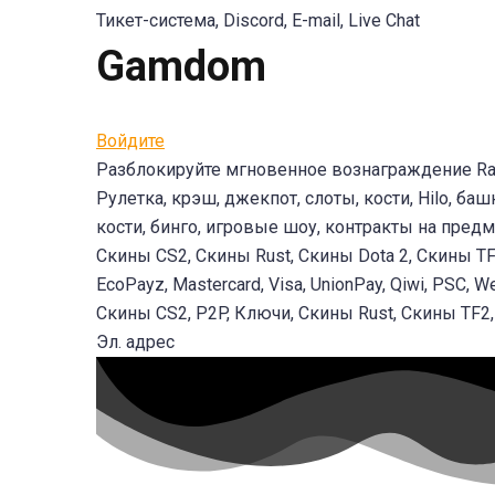
Тикет-система, Discord, E-mail, Live Chat
Gamdom
Войдите
Разблокируйте мгновенное вознаграждение R
Рулетка, крэш, джекпот, слоты, кости, Hilo, баш
кости, бинго, игровые шоу, контракты на пред
Скины CS2, Скины Rust, Скины Dota 2, Скины TF2
EcoPayz, Mastercard, Visa, UnionPay, Qiwi, PSC, W
Скины CS2, P2P, Ключи, Скины Rust, Скины TF2, 
Эл. адрес